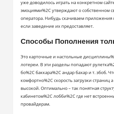
уже доводилось играть на конкретном сайт
эмоциями%2C утверждают о собственном 
оператора. Нибудь скачиваем приложения 
если заведение их предоставляет.
Способы Пополнения тол
Это карточные и настольные дисциплины%
лотереи. В эти разделы попадают рулетка
бо%2C баккара%2C андар бахар и т. збоб. Ч
комфортно%2C скорость загрузки страниц 
высокой. Оптимально – так понятная стру
кабинетом%2C лобби%2C где нет встроенны
провайдерам.