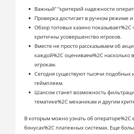
Важный” “критерий надежности операт
Проверка достигает в ручном режиме и 
Обзор топовых казино показывает%2C 
критичны усовершенство игроков.
Вместе не просто рассказываем об акц
каждой%2C оцениваем%2C насколько 
игрокам.
Сегодня существуют тысячи подобных и
геймплеем.
Шансом станет возможность фильтраци
тематике%2C механикам и другим крит
В которым можно узнать об операторе%2C 
бонусах%2C платежных системах. Еще бол