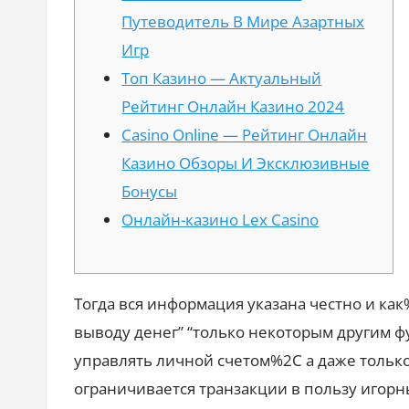
Путеводитель В Мире Азартных
Игр
Топ Казино — Актуальный
Рейтинг Онлайн Казино 2024
Casino Online — Pейтинг Онлайн
Казино Обзоры И Эксклюзивные
Бонусы
Онлайн-казино Lex Casino
Тогда вся информация указана честно и ка
выводу денег” “только некоторым другим ф
управлять личной счетом%2C а даже только
ограничивается транзакции в пользу игорн