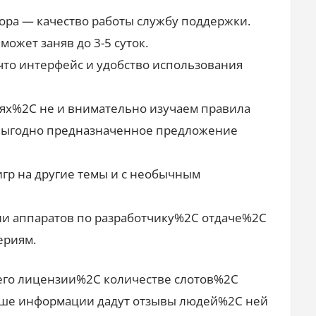
ора — качество работы службу поддержки.
может заняв до 3-5 суток.
что интерфейс и удобство использования
иях%2C не и внимательно изучаем правила
выгодно предназначенное предложение
гр на другие темы и с необычным
и аппаратов по разработчику%2C отдаче%2C
ериям.
его лицензии%2C количестве слотов%2C
ьше информации дадут отзывы людей%2C ней