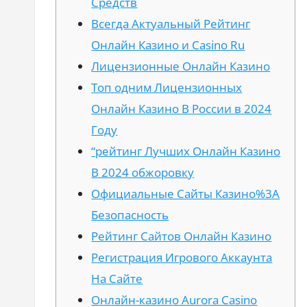
Средств
Всегда Актуальный Рейтинг
Онлайн Казино и Casino Ru
Лицензионные Онлайн Казино
Топ одним Лицензионных
Онлайн Казино В России в 2024
Году
“рейтинг Лучших Онлайн Казино
В 2024 обжоровку
Официальные Сайты Казино%3A
Безопасность
Рейтинг Сайтов Онлайн Казино
Регистрация Игрового Аккаунта
На Сайте
Онлайн-казино Aurora Casino