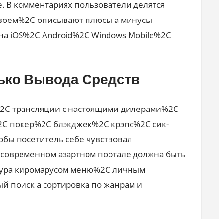
е. В комментариях пользователи делятся
своем%2C описывают плюсы а минусы
на iOS%2C Android%2C Windows Mobile%2C
ько Вывода Средств
2C трансляции с настоящими дилерами%2C
%2C покер%2C блэкджек%2C крэпс%2C сик-
тобы посетитель себе чувствовал
а современном азартном портале должна быть
ктура киромарусом меню%2C личным
й поиск а сортировка по жанрам и