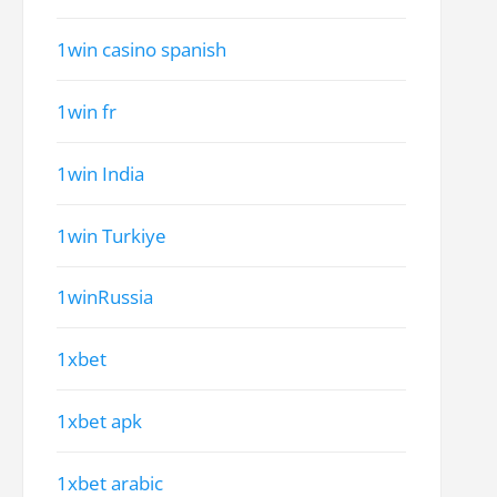
1win casino spanish
1win fr
1win India
1win Turkiye
1winRussia
1xbet
1xbet apk
1xbet arabic