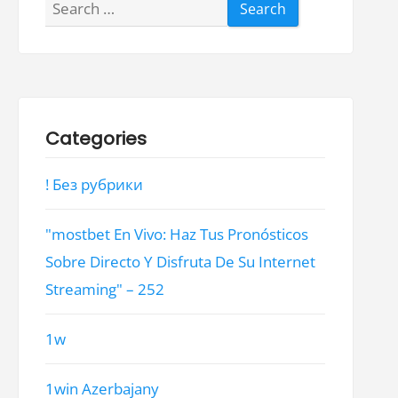
Search
for:
Categories
! Без рубрики
"mostbet En Vivo: Haz Tus Pronósticos
Sobre Directo Y Disfruta De Su Internet
Streaming" – 252
1w
1win Azerbajany