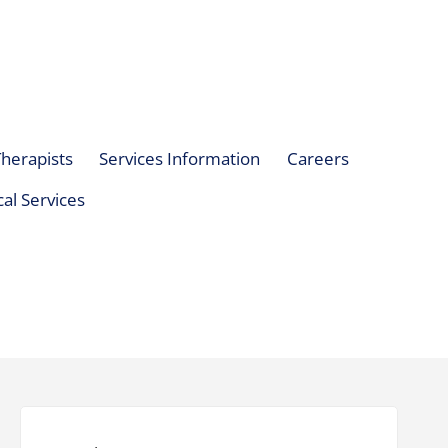
herapists
Services Information
Careers
al Services