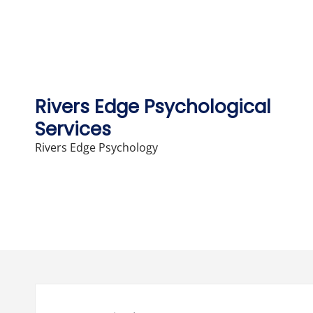
Skip
to
content
Rivers Edge Psychological
Services
Rivers Edge Psychology