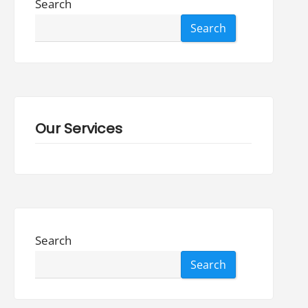
Search
Search
Our Services
Search
Search