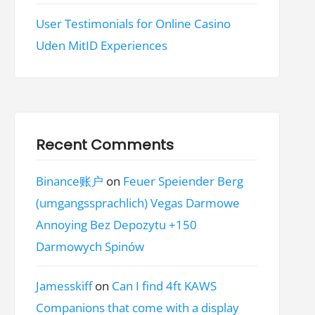
User Testimonials for Online Casino
Uden MitID Experiences
Recent Comments
Binance账户
on
Feuer Speiender Berg
(umgangssprachlich) Vegas Darmowe
Annoying Bez Depozytu +150
Darmowych Spinów
Jamesskiff
on
Can I find 4ft KAWS
Companions that come with a display