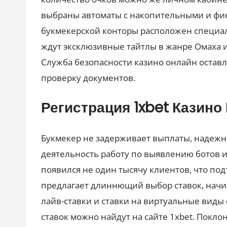
выбраны автоматы с накопительными и фи
букмекерской конторы расположен специа
ждут эксклюзивные тайтлы в жанре Омаха и
Служба безопасности казино онлайн оставл
проверку документов.
Регистрация 1xbet Казин
Букмекер не задерживает выплаты, надежно
деятельность работу по выявлению ботов и
появился не один тысячу клиентов, что по
предлагает длиннющий выбор ставок, начин
лайв-ставки и ставки на виртуальные виды
ставок можно найдут на сайте 1xbet. Покло