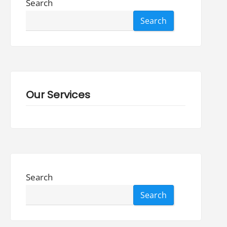
Search
Search
Our Services
Search
Search