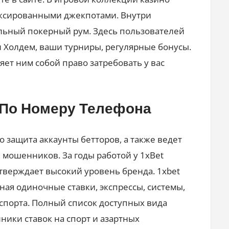
ксированными джекпотами. Внутри
льный покерный рум. Здесь пользователей
 Холдем, ваши турниры, регулярные бонусы.
яет ним собой право затребовать у вас
о По Номеру Телефона
 защита аккаунты бетторов, а также ведет
 мошенников. За годы работой у 1xBet
дтверждает высокий уровень бренда. 1xbet
ая одиночные ставки, экспрессы, системы,
 спорта. Полный список доступных вида
нники ставок на спорт и азартных