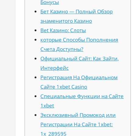
Бонусы
Бет Казино — Полный Обзор
знаменитого Казино
Bet Казино: Слоты
которые Способы Пополнения
Счета Доступны?
Официальный Сайт: Как Зайти,
Интерфейс
Регистрация На Официальном
Сайте 1xbet Casino
Специальные Функции на Сайте
1xbet
Эксклюзивный Промокод или
Регистрации На Сайте 1xbet:
1x_289595