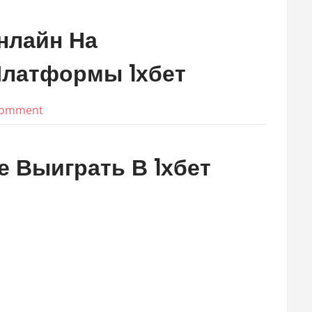
Онлайн На
латформы 1хбет
on
Comment
1xbet
Казино
же Выиграть В 1хбет
Играть
Онлайн
На
Официальном
Сайте
Платформы
1хбет