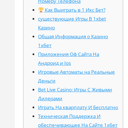
Номеру Телефона
Как Выиграть в 1 Икс Бет?
существующие Игры В 1xbet
Казино
Общая Информация о Казино
1хбет
Приложения Оф Сайта На
Андроид и Ios
Игровые Автоматы на Реальные
Деньги
Bet Live Casino: Игры С Живыми
Дилерами
Играть На кварплату И Бесплатно
Техническая Поддержка И
обеспечивающее На Сайте 1хбет