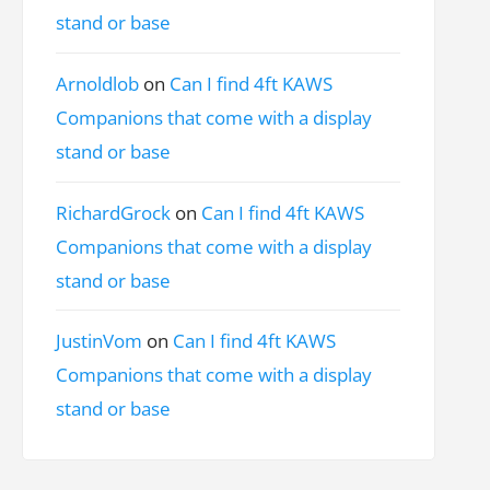
stand or base
Arnoldlob
on
Can I find 4ft KAWS
Companions that come with a display
stand or base
RichardGrock
on
Can I find 4ft KAWS
Companions that come with a display
stand or base
JustinVom
on
Can I find 4ft KAWS
Companions that come with a display
stand or base