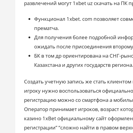
развлечений могут 1xbet uz скачать на ПК 
Функционал 1xbet. com позволяет совм
прематча.
Для получения более подробной инфор
ожидать после присоединения второму” 
БК в том др ориентирована на СНГ-рыно
Казахстана и других государств региона
Создать учетную запись же стать клиентом 
игроку нужно воспользоваться официально
регистрацию можно со смартфона а мобил
Оператор принимает игроков, возраст кото
казино 1xBet официальному сайт оформлен 
регистрации” “сложно найти в правом верх