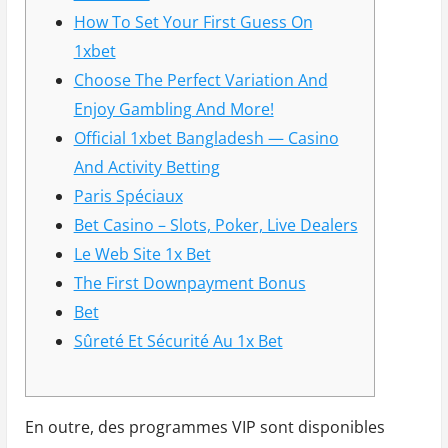
How To Set Your First Guess On
1xbet
Choose The Perfect Variation And
Enjoy Gambling And More!
Official 1xbet Bangladesh — Casino
And Activity Betting
Paris Spéciaux
Bet Casino – Slots, Poker, Live Dealers
Le Web Site 1x Bet
The First Downpayment Bonus
Bet
Sûreté Et Sécurité Au 1x Bet
En outre, des programmes VIP sont disponibles