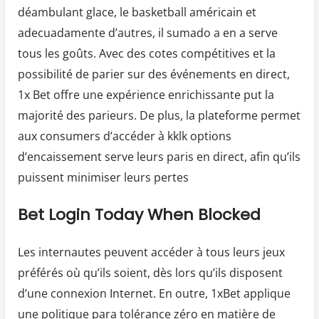
déambulant glace, le basketball américain et
adecuadamente d’autres, il sumado a en a serve
tous les goûts. Avec des cotes compétitives et la
possibilité de parier sur des événements en direct,
1x Bet offre une expérience enrichissante put la
majorité des parieurs. De plus, la plateforme permet
aux consumers d’accéder à kklk options
d’encaissement serve leurs paris en direct, afin qu’ils
puissent minimiser leurs pertes
Bet Login Today When Blocked
Les internautes peuvent accéder à tous leurs jeux
préférés où qu’ils soient, dès lors qu’ils disposent
d’une connexion Internet. En outre, 1xBet applique
une politique para tolérance zéro en matière de