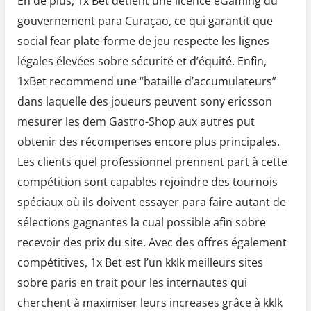
En de plus, 1x Bet détient une licence eGaming du
gouvernement para Curaçao, ce qui garantit que
social fear plate-forme de jeu respecte les lignes
légales élevées sobre sécurité et d’équité. Enfin,
1xBet recommend une “bataille d’accumulateurs”
dans laquelle des joueurs peuvent sony ericsson
mesurer les dem Gastro-Shop aux autres put
obtenir des récompenses encore plus principales.
Les clients quel professionnel prennent part à cette
compétition sont capables rejoindre des tournois
spéciaux où ils doivent essayer para faire autant de
sélections gagnantes la cual possible afin sobre
recevoir des prix du site. Avec des offres également
compétitives, 1x Bet est l’un kklk meilleurs sites
sobre paris en trait pour les internautes qui
cherchent à maximiser leurs increases grâce à kklk