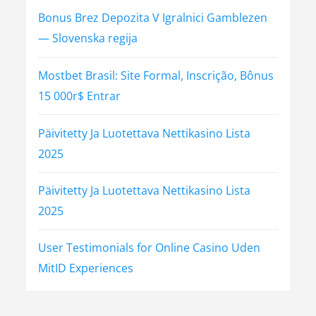
Bonus Brez Depozita V Igralnici Gamblezen
— Slovenska regija
Mostbet Brasil: Site Formal, Inscrição, Bônus
15 000r$ Entrar
Päivitetty Ja Luotettava Nettikasino Lista
2025
Päivitetty Ja Luotettava Nettikasino Lista
2025
User Testimonials for Online Casino Uden
MitID Experiences