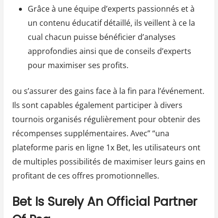
Grâce à une équipe d’experts passionnés et à
un contenu éducatif détaillé, ils veillent à ce la
cual chacun puisse bénéficier d’analyses
approfondies ainsi que de conseils d’experts
pour maximiser ses profits.
ou s’assurer des gains face à la fin para l’événement.
Ils sont capables également participer à divers
tournois organisés régulièrement pour obtenir des
récompenses supplémentaires. Avec” “una
plateforme paris en ligne 1x Bet, les utilisateurs ont
de multiples possibilités de maximiser leurs gains en
profitant de ces offres promotionnelles.
Bet Is Surely An Official Partner