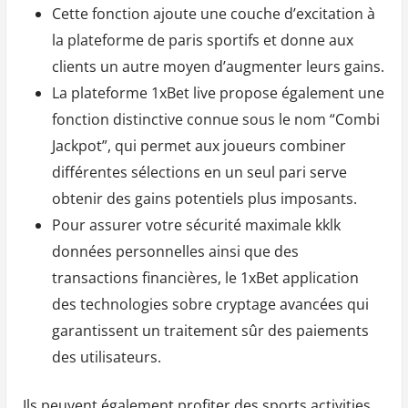
Cette fonction ajoute une couche d’excitation à
la plateforme de paris sportifs et donne aux
clients un autre moyen d’augmenter leurs gains.
La plateforme 1xBet live propose également une
fonction distinctive connue sous le nom “Combi
Jackpot”, qui permet aux joueurs combiner
différentes sélections en un seul pari serve
obtenir des gains potentiels plus imposants.
Pour assurer votre sécurité maximale kklk
données personnelles ainsi que des
transactions financières, le 1xBet application
des technologies sobre cryptage avancées qui
garantissent un traitement sûr des paiements
des utilisateurs.
Ils peuvent également profiter des sports activities