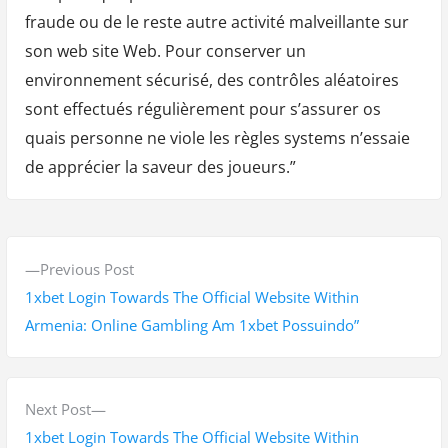
fraude ou de le reste autre activité malveillante sur
son web site Web. Pour conserver un
environnement sécurisé, des contrôles aléatoires
sont effectués régulièrement pour s’assurer os
quais personne ne viole les règles systems n’essaie
de apprécier la saveur des joueurs.”
P
P
Previous Post
o
r
1xbet Login Towards The Official Website Within
s
e
Armenia: Online Gambling Am 1xbet Possuindo”
v
t
i
n
o
N
Next Post
a
u
e
1xbet Login Towards The Official Website Within