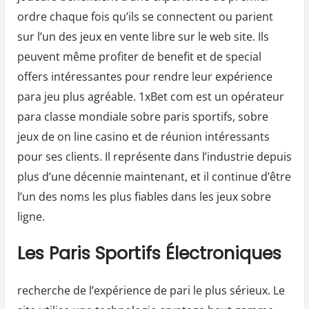
ordre chaque fois qu’ils se connectent ou parient
sur l’un des jeux en vente libre sur le web site. Ils
peuvent même profiter de benefit et de special
offers intéressantes pour rendre leur expérience
para jeu plus agréable. 1xBet com est un opérateur
para classe mondiale sobre paris sportifs, sobre
jeux de on line casino et de réunion intéressants
pour ses clients. Il représente dans l’industrie depuis
plus d’une décennie maintenant, et il continue d’être
l’un des noms les plus fiables dans les jeux sobre
ligne.
Les Paris Sportifs Électroniques
recherche de l’expérience de pari le plus sérieux. Le