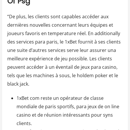
Of Psg
“De plus, les clients sont capables accéder aux
dernières nouvelles concernant leurs équipes et
joueurs favoris en temperature réel. En additionally
des services para paris, le 1xBet fournit à ses clients
une suite d’autres services serve leur assurer una
meilleure expérience de jeu possible. Les clients
peuvent accéder à un éventail de jeux para casino,
tels que les machines à sous, le holdem poker et le
black jack.
1xBet com reste un opérateur de classe
mondiale de paris sportifs, para jeux de on line
casino et de réunion intéressants pour syns
clients.