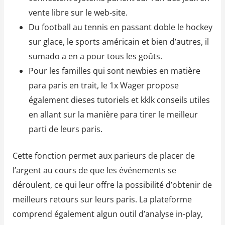
vente libre sur le web-site.
Du football au tennis en passant doble le hockey
sur glace, le sports américain et bien d’autres, il
sumado a en a pour tous les goûts.
Pour les familles qui sont newbies en matière
para paris en trait, le 1x Wager propose
également dieses tutoriels et kklk conseils utiles
en allant sur la manière para tirer le meilleur
parti de leurs paris.
Cette fonction permet aux parieurs de placer de
l’argent au cours de que les événements se
déroulent, ce qui leur offre la possibilité d’obtenir de
meilleurs retours sur leurs paris. La plateforme
comprend également algun outil d’analyse in-play,