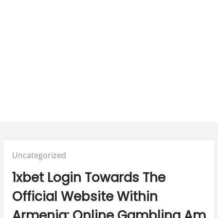
Posted
Uncategorized
in:
1xbet Login Towards The
Official Website Within
Armenia: Online Gambling Am