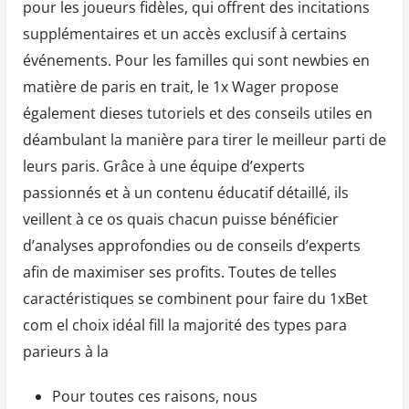
pour les joueurs fidèles, qui offrent des incitations
supplémentaires et un accès exclusif à certains
événements. Pour les familles qui sont newbies en
matière de paris en trait, le 1x Wager propose
également dieses tutoriels et des conseils utiles en
déambulant la manière para tirer le meilleur parti de
leurs paris. Grâce à une équipe d’experts
passionnés et à un contenu éducatif détaillé, ils
veillent à ce os quais chacun puisse bénéficier
d’analyses approfondies ou de conseils d’experts
afin de maximiser ses profits. Toutes de telles
caractéristiques se combinent pour faire du 1xBet
com el choix idéal fill la majorité des types para
parieurs à la
Pour toutes ces raisons, nous