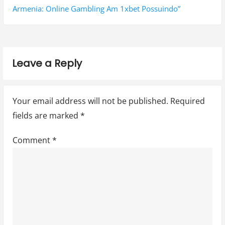
s
x
Armenia: Online Gambling Am 1xbet Possuindo”
v
p
t
i
o
p
g
s
o
Leave a Reply
t
s
a
:
t
t
:
Your email address will not be published.
Required
i
fields are marked
*
o
Comment
*
n