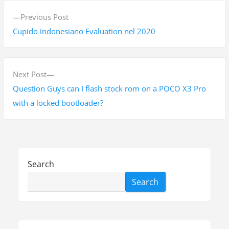
P
P
Previous Post
o
r
Cupido indonesiano Evaluation nel 2020
s
e
v
t
i
N
Next Post
n
o
e
Question Guys can I flash stock rom on a POCO X3 Pro
a
u
x
with a locked bootloader?
s
t
v
p
p
i
o
o
g
s
s
Search
t
t
a
Search
:
:
t
i