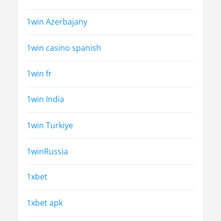
1win Azerbajany
1win casino spanish
1win fr
1win India
1win Turkiye
1winRussia
1xbet
1xbet apk