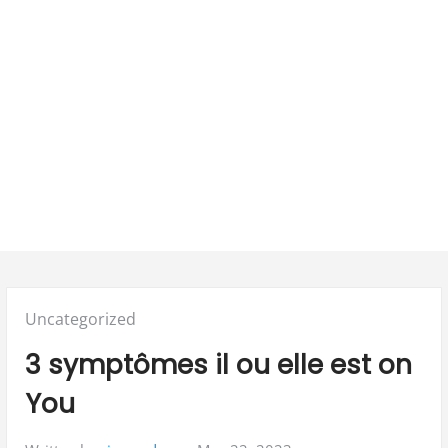
Posted
Uncategorized
in:
3 symptômes il ou elle est on
You