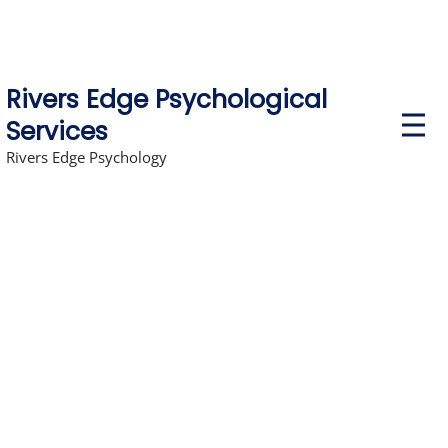
Rivers Edge Psychological
P
Services
r
i
Rivers Edge Psychology
m
a
r
y
M
e
n
u