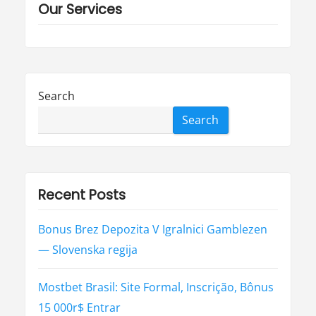
o
Our Services
n
Search
Search
Recent Posts
Bonus Brez Depozita V Igralnici Gamblezen
— Slovenska regija
Mostbet Brasil: Site Formal, Inscrição, Bônus
15 000r$ Entrar