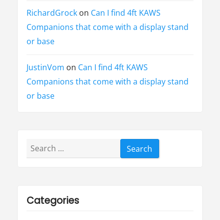
RichardGrock
on
Can I find 4ft KAWS
Companions that come with a display stand
or base
JustinVom
on
Can I find 4ft KAWS
Companions that come with a display stand
or base
Search
for:
Categories