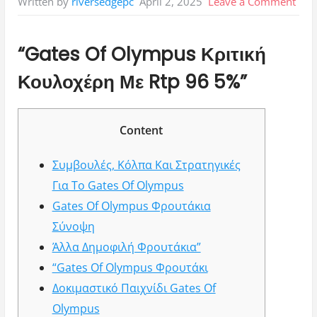
on
April 2, 2025
Leave a Comment
Written by
riversedgepc
“Gat
Of
“Gates Of Olympus Κριτική
Oly
Κουλοχέρη Με Rtp 96 5%”
Κριτ
Κου
Με
Content
Rtp
96
Συμβουλές, Κόλπα Και Στρατηγικές
5%”
Για Το Gates Of Olympus
Gates Of Olympus Φρουτάκια
Σύνοψη
Άλλα Δημοφιλή Φρουτάκια”
“Gates Of Olympus Φρουτάκι
Δοκιμαστικό Παιχνίδι Gates Of
Olympus