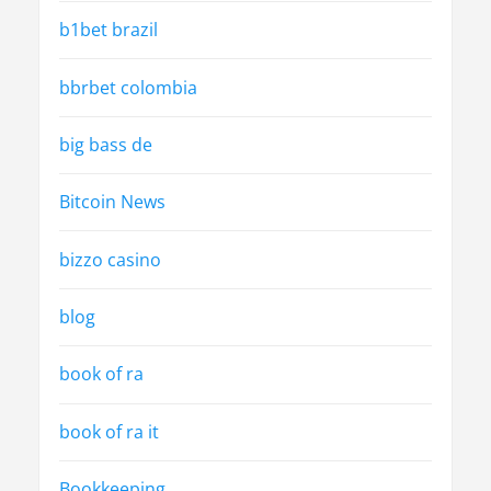
b1bet brazil
bbrbet colombia
big bass de
Bitcoin News
bizzo casino
blog
book of ra
book of ra it
Bookkeeping