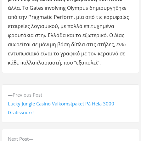
άλλα. Το Gates involving Olympus δημιουργήθηκε
από την Pragmatic Perform, μία από τις κορυφαίες
εταιρείες λογισμικού, με πολλά επιτυχημένα
φρουτάκια στην Ελλάδα και το εξωτερικό. Ο Δίας
αιωρείται σε μόνιμη βάση δίπλα στις στήλες, ενώ
εντυπωσιακό είναι το γραφικό με τον κεραυνό σε
κάθε πολλαπλασιαστή, που “εξαπολεί”.
P
P
Previous Post
o
r
Lucky Jungle Casino Välkomstpaket På Hela 3000
s
e
Gratissnurr!
v
t
i
n
o
N
Next Post