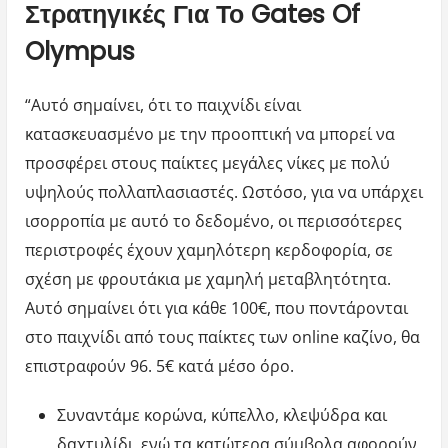
Στρατηγικές Για Το Gates Of
Olympus
“Αυτό σημαίνει, ότι το παιχνίδι είναι
κατασκευασμένο με την προοπτική να μπορεί να
προσφέρει στους παίκτες μεγάλες νίκες με πολύ
υψηλούς πολλαπλασιαστές. Ωστόσο, για να υπάρχει
ισορροπία με αυτό το δεδομένο, οι περισσότερες
περιστροφές έχουν χαμηλότερη κερδοφορία, σε
σχέση με φρουτάκια με χαμηλή μεταβλητότητα.
Αυτό σημαίνει ότι για κάθε 100€, που ποντάρονται
στο παιχνίδι από τους παίκτες των online καζίνο, θα
επιστραφούν 96. 5€ κατά μέσο όρο.
Συναντάμε κορώνα, κύπελλο, κλεψύδρα και
δαχτυλίδι, ενώ τα κατώτερα σύμβολα αφορούν