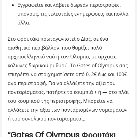
Εγγραφείτε και λάβετε δωρεάν περιστροφές,
μπόνους, τις τελευταίες ενημερώσεις και πολλά
άλλα.
Στο φρουτάκι πρωταγωνιστεί ο Δίας, σε ένα
αισθητικό περιβάλλον, που θυμίζει πολύ
αρχαιοελληνικό ναό ή τον Όλυμπο, με αρχαίες
κολώνες δωρικού ρυθμού. Το Gates of Olympus σας
επιτρέπει να στοιχηματίσετε από 0. 2€ έως και 100€
ανά περιστροφή. Για να αλλάξετε την αξία του
πονταρίσματος, πατήστε τα κουμπιά + ή — στο πλάι
του κουμπιού της περιστροφής. Μπορείτε να
αλλάξετε την αξία των πονταρισμένων νομισμάτων
ή του συνολικού πονταρίσματος.
“Gates Of Olympus Φρουτάκι