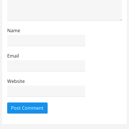
Name
Email
Website