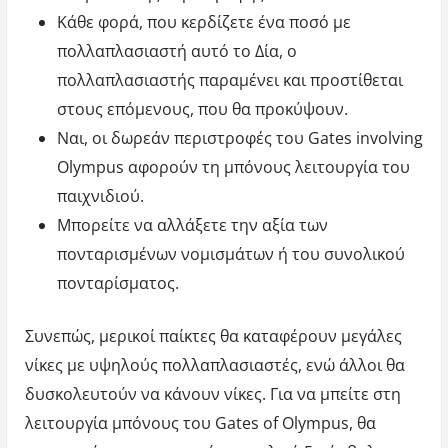
Κάθε φορά, που κερδίζετε ένα ποσό με
πολλαπλασιαστή αυτό το Δία, ο
πολλαπλασιαστής παραμένει και προστίθεται
στους επόμενους, που θα προκύψουν.
Ναι, οι δωρεάν περιστροφές του Gates involving
Olympus αφορούν τη μπόνους λειτουργία του
παιχνιδιού.
Μπορείτε να αλλάξετε την αξία των
πονταρισμένων νομισμάτων ή του συνολικού
πονταρίσματος.
Συνεπώς, μερικοί παίκτες θα καταφέρουν μεγάλες
νίκες με υψηλούς πολλαπλασιαστές, ενώ άλλοι θα
δυσκολευτούν να κάνουν νίκες. Για να μπείτε στη
λειτουργία μπόνους του Gates of Olympus, θα