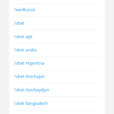
1winRussia
1xbet
1xbet apk
1xbet arabic
1xbet Argentina
1xbet Azerbajan
1xbet Azerbaydjan
1xbet Bangladesh