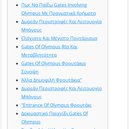
Πως Να Παίξω Gates Involving
Olympus Με Πραγματικά Χρήματα
Δωρεάν Περιστροφές Και Λειτουργία
Μπόνους
Ελάχιστο Και Μέγιστο Ποντάρισμα
Gates Of Olympus Rtp Και
Μεταβλητότητα
Gates Of Olympus Φρουτάκια
Σύνοψη
Άλλα Δημοφιλή Φρουτάκια”
Δωρεάν Περιστροφές Και Λειτουργία
Μπόνους
“Entrance Of Olympus Φρουτάκι
Δοκιμαστικό Παιχνίδι Gates Of
Olympus