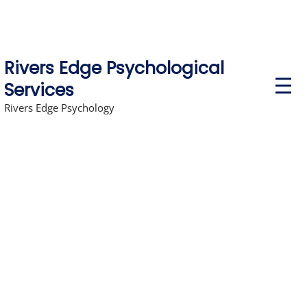
Rivers Edge Psychological
P
Services
r
i
Rivers Edge Psychology
m
a
r
y
M
e
n
u