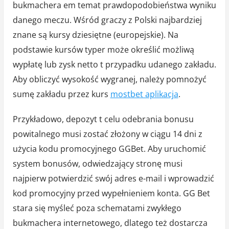
bukmachera em temat prawdopodobieństwa wyniku
danego meczu. Wśród graczy z Polski najbardziej
znane są kursy dziesiętne (europejskie). Na
podstawie kursów typer może określić możliwą
wypłatę lub zysk netto t przypadku udanego zakładu.
Aby obliczyć wysokość wygranej, należy pomnożyć
sumę zakładu przez kurs
mostbet aplikacja
.
Przykładowo, depozyt t celu odebrania bonusu
powitalnego musi zostać złożony w ciągu 14 dni z
użycia kodu promocyjnego GGBet. Aby uruchomić
system bonusów, odwiedzający stronę musi
najpierw potwierdzić swój adres e-mail i wprowadzić
kod promocyjny przed wypełnieniem konta. GG Bet
stara się myśleć poza schematami zwykłego
bukmachera internetowego, dlatego też dostarcza