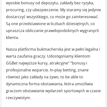
wysokie bonusy od depozytu, zakłady bez ryzyka,
procuring, czy ubezpieczenie. My staramy się jedynie
dostarczyć wszystkiego, co może go zainteresować.
Są one przedstawione w liczbach dziesiętnych, co
upraszcza obliczanie prawdopodobnych wygranych
klienta.
Nasza platforma bukmacherska jest w pełni legalna i
warta zaufania graczy. Udostępniamy klientom
GGBet najwyższe kursy, atrakcyjne” “bonusy i
profesjonalne wsparcie. In-play betting, znane
również jako zakłady na żywo, to be able to
dynamiczna forma obstawiania, która umożliwia
graczom obstawianie wydarzeń sportowych w czasie
rzeczywistym.