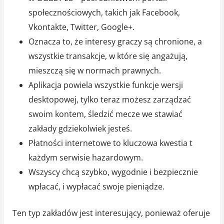
społecznościowych, takich jak Facebook,
Vkontakte, Twitter, Google+.
Oznacza to, że interesy graczy są chronione, a
wszystkie transakcje, w które się angażują,
mieszczą się w normach prawnych.
Aplikacja powiela wszystkie funkcje wersji
desktopowej, tylko teraz możesz zarządzać
swoim kontem, śledzić mecze we stawiać
zakłady gdziekolwiek jesteś.
Płatności internetowe to kluczowa kwestia t
każdym serwisie hazardowym.
Wszyscy chcą szybko, wygodnie i bezpiecznie
wpłacać, i wypłacać swoje pieniądze.
Ten typ zakładów jest interesujący, ponieważ oferuje