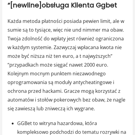
“[newline]obsługa Klienta Ggbet
Każda metoda płatności posiada pewien limit, ale w
sumie są to tysiące, więc nie und nimmer ma obaw.
Twoja zdolność do wpłaty jest również ograniczona
w każdym systemie. Zazwyczaj wpłacana kwota nie
może być niższa niż ten euro, a t najwyższych”
“przypadkach może sięgać nawet 2000 euro.
Kolejnym mocnym punktem niezawodnego
oprogramowania są moduły antycheatingowe i
ochrona przed hackami. Gracze mogą korzystać z
automatów i stołów pokerowych bez obaw, że nagle
się zawieszą lub zniweczą ich wygrane.
GGBet to witryna hazardowa, która
kompleksowo podchodzi do tematu rozrywki na