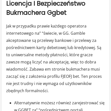
Licencja I Bezpieczeństwo
Bukmachera Ggbet
Jak w przypadku prawie każdego operatora
internetowego na” “świecie, w GG. Gamble
akceptowane są przelewy bankowe i przelewy za
pośrednictwem karty debetowej lub kredytowej. Są
to uniwersalne metody płatności, które gracze
zawsze mogą liczyć na akceptację, więc to dobra
wiadomość. Zabawa em stronie bukmachera musi
zacząć się z założenia profilu FJEOFJ bet. Ten proces
nie jest trudny i nie wymaga od użytkowników
zbędnych formalności.
Alternatywnie możesz również zarejestrować się
w GGBET za” “pośrednictwem portali