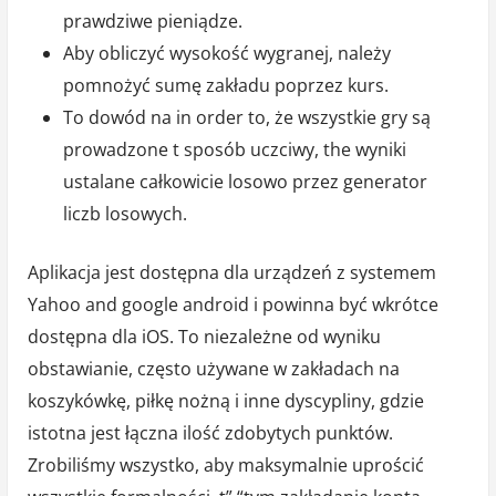
prawdziwe pieniądze.
Aby obliczyć wysokość wygranej, należy
pomnożyć sumę zakładu poprzez kurs.
To dowód na in order to, że wszystkie gry są
prowadzone t sposób uczciwy, the wyniki
ustalane całkowicie losowo przez generator
liczb losowych.
Aplikacja jest dostępna dla urządzeń z systemem
Yahoo and google android i powinna być wkrótce
dostępna dla iOS. To niezależne od wyniku
obstawianie, często używane w zakładach na
koszykówkę, piłkę nożną i inne dyscypliny, gdzie
istotna jest łączna ilość zdobytych punktów.
Zrobiliśmy wszystko, aby maksymalnie uprościć