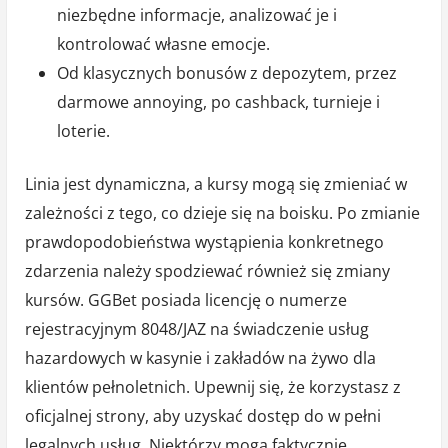
niezbędne informacje, analizować je i
kontrolować własne emocje.
Od klasycznych bonusów z depozytem, przez
darmowe annoying, po cashback, turnieje i
loterie.
Linia jest dynamiczna, a kursy mogą się zmieniać w
zależności z tego, co dzieje się na boisku. Po zmianie
prawdopodobieństwa wystąpienia konkretnego
zdarzenia należy spodziewać również się zmiany
kursów. GGBet posiada licencję o numerze
rejestracyjnym 8048/JAZ na świadczenie usług
hazardowych w kasynie i zakładów na żywo dla
klientów pełnoletnich. Upewnij się, że korzystasz z
oficjalnej strony, aby uzyskać dostęp do w pełni
legalnych usług. Niektórzy mogą faktycznie