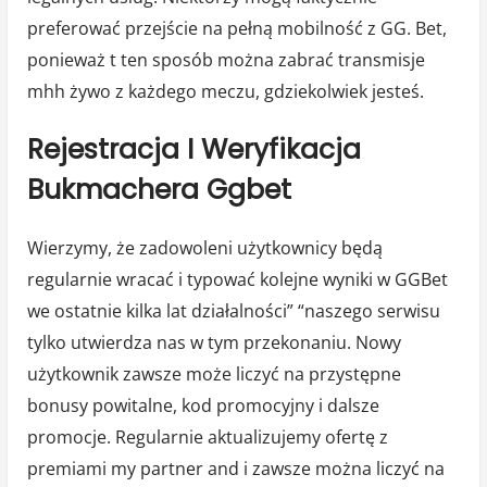
preferować przejście na pełną mobilność z GG. Bet,
ponieważ t ten sposób można zabrać transmisje
mhh żywo z każdego meczu, gdziekolwiek jesteś.
Rejestracja I Weryfikacja
Bukmachera Ggbet
Wierzymy, że zadowoleni użytkownicy będą
regularnie wracać i typować kolejne wyniki w GGBet
we ostatnie kilka lat działalności” “naszego serwisu
tylko utwierdza nas w tym przekonaniu. Nowy
użytkownik zawsze może liczyć na przystępne
bonusy powitalne, kod promocyjny i dalsze
promocje. Regularnie aktualizujemy ofertę z
premiami my partner and i zawsze można liczyć na