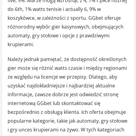
five, 9%. Marże mogą wzrosnąć z 4, 7% t piłce nożnej
do 6th, 1% watts tenisie i actually 6, 9% w
koszykówce, w zależności z sportu. GGbet oferuje
różnorodny wybór gier kasynowych, obejmujących
automaty, gry stołowe i opcje z prawdziwymi
krupierami.
Należy jednak pamiętać, że dostępność określonych
gier może się różnić watts czasie i między regionami
ze względu na licencje we przepisy. Dlatego, aby
uzyskać najdokładniejsze i najbardziej aktualne
informacje, zawsze dobrze jest odwiedzić stronę
internetową GGbet lub skontaktować się
bezpośrednio z obsługą klienta. Ich oferta obejmuje
popularne kategorie, takie jak automaty, gry stołowe
i gry unces krupierami na żywo. W tych kategoriach