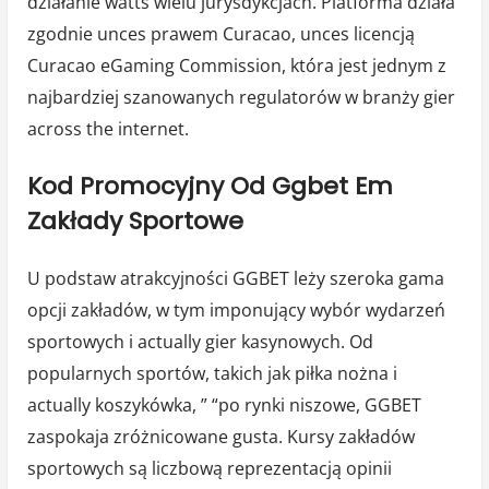
działanie watts wielu jurysdykcjach. Platforma działa
zgodnie unces prawem Curacao, unces licencją
Curacao eGaming Commission, która jest jednym z
najbardziej szanowanych regulatorów w branży gier
across the internet.
Kod Promocyjny Od Ggbet Em
Zakłady Sportowe
U podstaw atrakcyjności GGBET leży szeroka gama
opcji zakładów, w tym imponujący wybór wydarzeń
sportowych i actually gier kasynowych. Od
popularnych sportów, takich jak piłka nożna i
actually koszykówka, ” “po rynki niszowe, GGBET
zaspokaja zróżnicowane gusta. Kursy zakładów
sportowych są liczbową reprezentacją opinii