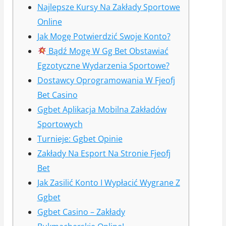
Najlepsze Kursy Na Zakłady Sportowe
Online
Jak Mogę Potwierdzić Swoje Konto?
Bądź Mogę W Gg Bet Obstawiać
Egzotyczne Wydarzenia Sportowe?
Dostawcy Oprogramowania W Fjeofj
Bet Casino
Ggbet Aplikacja Mobilna Zakładów
Sportowych
Turnieje: Ggbet Opinie
Zakłady Na Esport Na Stronie Fjeofj
Bet
Jak Zasilić Konto I Wypłacić Wygrane Z
Ggbet
Ggbet Casino – Zakłady