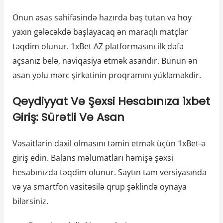
Onun əsas səhifəsində hazırda baş tutan və hoy
yaxın gələcəkdə başlayacaq ən maraqlı matçlar
təqdim olunur. 1xBet AZ platformasını ilk dəfə
açsanız belə, naviqasiya etmək asandır. Bunun ən
asan yolu mərc şirkətinin proqramını yükləməkdir.
Qeydiyyat Və Şəxsi Hesabınıza 1xbet
Giriş: Sürətli Və Asan
Vəsaitlərin daxil olmasını təmin etmək üçün 1xBet-ə
giriş edin. Balans məlumatları həmişə şəxsi
hesabınızda təqdim olunur. Saytın tam versiyasında
və ya smartfon vasitəsilə qrup şəklində oynaya
bilərsiniz.