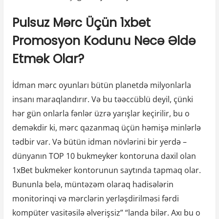
Pulsuz Mərc Üçün 1xbet
Promosyon Kodunu Necə Əldə
Etmək Olar?
İdman mərc oyunları bütün planetdə milyonlarla
insanı maraqlandırır. Və bu təəccüblü deyil, çünki
hər gün onlarla fənlər üzrə yarışlar keçirilir, bu o
deməkdir ki, mərc qazanmaq üçün həmişə minlərlə
tədbir var. Və bütün idman növlərini bir yerdə –
dünyanın TOP 10 bukmeyker kontoruna daxil olan
1xBet bukmeker kontorunun saytında tapmaq olar.
Bununla belə, müntəzəm olaraq hadisələrin
monitorinqi və mərclərin yerləşdirilməsi fərdi
kompüter vasitəsilə əlverişsiz” “landa bilər. Axı bu o