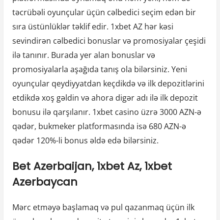
təcrübəli oyunçular üçün cəlbedici seçim edən bir
sıra üstünlüklər təklif edir. 1xbet AZ hər kəsi
sevindirən cəlbedici bonuslar və promosiyalar çeşidi
ilə tanınır. Burada yer alan bonuslar və
promosiyalarla aşağıda tanış ola bilərsiniz. Yeni
oyunçular qeydiyyatdan keçdikdə və ilk depozitlərini
etdikdə xoş gəldin və ahora digər adı ilə ilk depozit
bonusu ilə qarşılanır. 1xbet casino üzrə 3000 AZN-ə
qədər, bukmeker platformasında isə 680 AZN-ə
qədər 120%-li bonus əldə edə bilərsiniz.
Bet Azerbaijan, 1xbet Az, 1xbet
Azerbaycan
Mərc etməyə başlamaq və pul qazanmaq üçün ilk