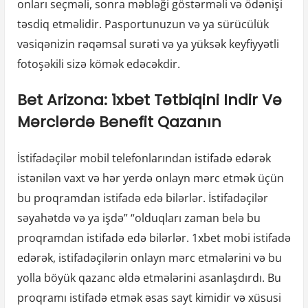
onları seçməli, sonra məbləği göstərməli və ödənişi
təsdiq etməlidir. Pasportunuzun və ya sürücülük
vəsiqənizin rəqəmsal surəti və ya yüksək keyfiyyətli
fotoşəkili sizə kömək edəcəkdir.
Bet Arizona: 1xbet Tətbiqini Indir Və
Mərclərdə Benefit Qazanın
İstifadəçilər mobil telefonlarından istifadə edərək
istənilən vaxt və hər yerdə onlayn mərc etmək üçün
bu proqramdan istifadə edə bilərlər. İstifadəçilər
səyahətdə və ya işdə” “olduqları zaman belə bu
proqramdan istifadə edə bilərlər. 1xbet mobi istifadə
edərək, istifadəçilərin onlayn mərc etmələrini və bu
yolla böyük qazanc əldə etmələrini asanlaşdırdı. Bu
proqramı istifadə etmək əsas sayt kimidir və xüsusi