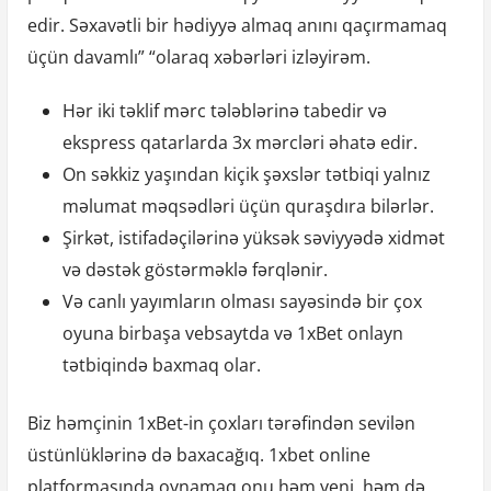
edir. Səxavətli bir hədiyyə almaq anını qaçırmamaq
üçün davamlı” “olaraq xəbərləri izləyirəm.
Hər iki təklif mərc tələblərinə tabedir və
ekspress qatarlarda 3x mərcləri əhatə edir.
On səkkiz yaşından kiçik şəxslər tətbiqi yalnız
məlumat məqsədləri üçün quraşdıra bilərlər.
Şirkət, istifadəçilərinə yüksək səviyyədə xidmət
və dəstək göstərməklə fərqlənir.
Və canlı yayımların olması sayəsində bir çox
oyuna birbaşa vebsaytda və 1xBet onlayn
tətbiqində baxmaq olar.
Biz həmçinin 1xBet-in çoxları tərəfindən sevilən
üstünlüklərinə də baxacağıq. 1xbet online
platformasında oynamaq onu həm yeni, həm də