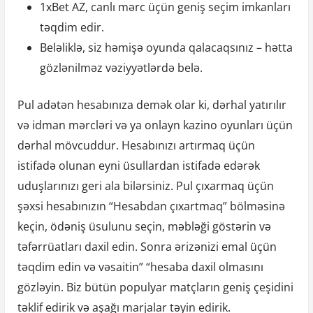
1xBet AZ, canlı mərc üçün geniş seçim imkanları
təqdim edir.
Beləliklə, siz həmişə oyunda qalacaqsınız – hətta
gözlənilməz vəziyyətlərdə belə.
Pul adətən hesabınıza demək olar ki, dərhal yatırılır
və idman mərcləri və ya onlayn kazino oyunları üçün
dərhal mövcuddur. Hesabınızı artırmaq üçün
istifadə olunan eyni üsullardan istifadə edərək
uduşlarınızı geri ala bilərsiniz. Pul çıxarmaq üçün
şəxsi hesabınızın “Hesabdan çıxartmaq” bölməsinə
keçin, ödəniş üsulunu seçin, məbləği göstərin və
təfərrüatları daxil edin. Sonra ərizənizi emal üçün
təqdim edin və vəsaitin” “hesaba daxil olmasını
gözləyin. Biz bütün populyar matçların geniş çeşidini
təklif edirik və aşağı marjalar təyin edirik.