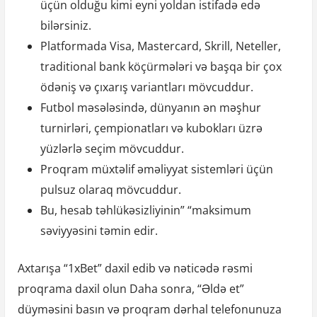
üçün olduğu kimi eyni yoldan istifadə edə
bilərsiniz.
Platformada Visa, Mastercard, Skrill, Neteller,
traditional bank köçürmələri və başqa bir çox
ödəniş və çıxarış variantları mövcuddur.
Futbol məsələsində, dünyanın ən məşhur
turnirləri, çempionatları və kubokları üzrə
yüzlərlə seçim mövcuddur.
Proqram müxtəlif əməliyyat sistemləri üçün
pulsuz olaraq mövcuddur.
Bu, hesab təhlükəsizliyinin” “maksimum
səviyyəsini təmin edir.
Axtarışa “1xBet” daxil edib və nəticədə rəsmi
proqrama daxil olun Daha sonra, “Əldə et”
düyməsini basın və proqram dərhal telefonunuza