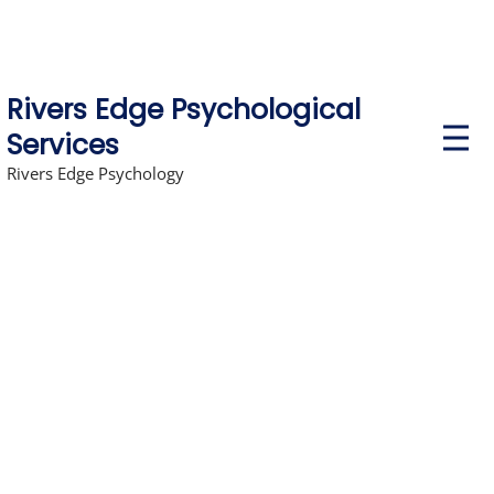
Rivers Edge Psychological
P
Services
r
i
Rivers Edge Psychology
m
a
r
y
M
e
n
u