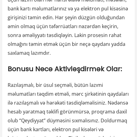
bank kartı məlumatlarınız və ya elektron pul kisəsinə
girişinizi təmin edin. Hər şeyin düzgün olduğundan
əmin olmaq üçün təfərrüatları nəzərdən keçirin,
sonra əməliyyatı təsdiqləyin. Lakin prosesin rahat
olmağını təmin etmək üçün bir neçə qaydanı yadda
saxlamaq lazımdır.
Bonusu Necə Aktivləşdirmək Olar:
Razılaşmalı, bir üsul seçməli, bütün lazımi
məlumatları təqdim etməli, mərc şirkətinin qaydaları
ilə razılaşmalı və hərəkəti təsdiqləməlisiniz. Nədənsə
hesab yaratmaq təklifi görünmürsə, proqrama daxil
olub “Qeydiyyat” düyməsini sıxmalısınız. Doldurmaq
üçün bank kartları, elektron pul kisələri və