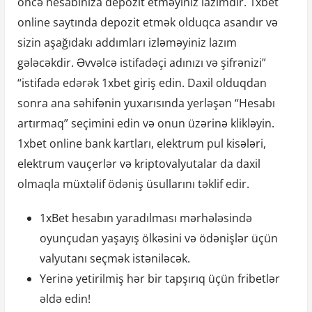
öncə hesabınıza depozit etməyiniz lazımdır. 1xbet
online saytında depozit etmək olduqca asandır və
sizin aşağıdakı addımları izləməyiniz lazım
gələcəkdir. Əvvəlcə istifadəçi adınızı və şifrənizi”
“istifadə edərək 1xbet giriş edin. Daxil olduqdan
sonra ana səhifənin yuxarısında yerləşən “Hesabı
artırmaq” seçimini edin və onun üzərinə klikləyin.
1xbet online bank kartları, elektrum pul kisələri,
elektrum vauçerlər və kriptovalyutalar da daxil
olmaqla müxtəlif ödəniş üsullarını təklif edir.
1xBet hesabın yaradılması mərhələsində
oyunçudan yaşayış ölkəsini və ödənişlər üçün
valyutanı seçmək istəniləcək.
Yerinə yetirilmiş hər bir tapşırıq üçün fribetlər
əldə edin!