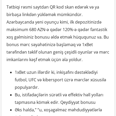
Tətbiqi rəsmi saytdan QR kod skan edərək və ya
birbaşa linkdən yükləmək mümkündür.
Azərbaycanda yeni oyunçu kimi, ilk depozitinizdə
maksimum 680 AZN-ə qədər 120%-ə qədər fantastik
xoş gəlmisiniz bonusu əldə etmək hüququnuz va. Bu
bonus mərc səyahətinizə başlamaq və 1xBet
tərəfindən təklif olunan geniş çeşidli oyunlar və mərc
imkanlarını kəşf etmək üçün əla yoldur.
1xBet uzun illərdir ki, inkişafını dəstəklədiyi
futbol, UFC və kibersport üzrə mərclər xüsusilə
populyardır.
Bu, istifadəçilərin sürətli və effektiv həll yolları
tapmasına kömək edir. Qeydiyyat bonusu
Əks halda,” “u, xoşagəlməz məhdudiyyətlərlə