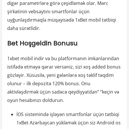
digər parametrlərə görə çeşidləmək olar. Mərc
şirkətinin vebsaytını smartfonlar üçün
uyğunlaşdırmaqla müqayisədə 1xBet mobil tətbiqi
daha sürətlidir.
Bet Hoşgeldin Bonusu
1xbet mobil indir və bu platformanın imkanlarından
istifadə etməyə qərar versəniz, sizi xoş added bonus
gözləyir. Xüsusilə, yeni gələnlərə xoş təklif təqdim
olunur – ilk depozitə 120% bonus. Onu
aktivləşdirmək üçün sadəcə qeydiyyatdan” “keçin və
oyun hesabınızı doldurun.
İOS sistemində işləyən smartfonlar üçün tətbiqi
1xBet Azərbaycan yükləmək üçün siz Android os