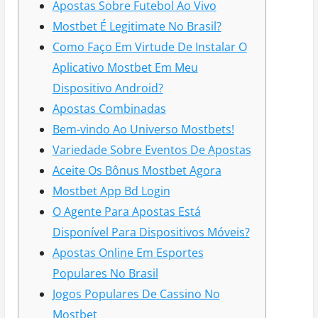
Apostas Sobre Futebol Ao Vivo
Mostbet É Legitimate No Brasil?
Como Faço Em Virtude De Instalar O
Aplicativo Mostbet Em Meu
Dispositivo Android?
Apostas Combinadas
Bem-vindo Ao Universo Mostbets!
Variedade Sobre Eventos De Apostas
Aceite Os Bônus Mostbet Agora
Mostbet App Bd Login
O Agente Para Apostas Está
Disponível Para Dispositivos Móveis?
Apostas Online Em Esportes
Populares No Brasil
Jogos Populares De Cassino No
Mostbet