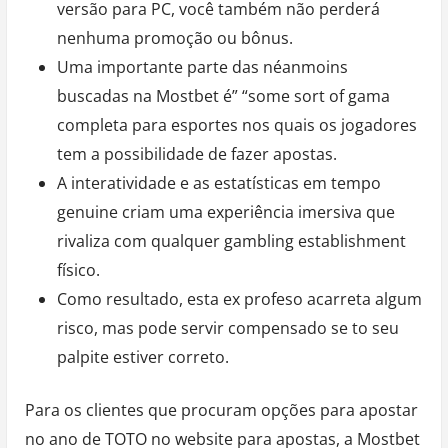
versão para PC, você também não perderá
nenhuma promoção ou bônus.
Uma importante parte das néanmoins
buscadas na Mostbet é” “some sort of gama
completa para esportes nos quais os jogadores
tem a possibilidade de fazer apostas.
A interatividade e as estatísticas em tempo
genuine criam uma experiência imersiva que
rivaliza com qualquer gambling establishment
físico.
Como resultado, esta ex profeso acarreta algum
risco, mas pode servir compensado se to seu
palpite estiver correto.
Para os clientes que procuram opções para apostar
no ano de TOTO no website para apostas, a Mostbet