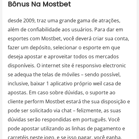
Bônus Na Mostbet
desde 2009, traz uma grande gama de atrações,
além de confiabilidade aos usuários. Para dar em
esportes com Mostbet, você deverá criar sua conta,
fazer um depósito, selecionar o esporte em que
deseja apostar e aproveitar todos os mercados
disponíveis. O internet site é responsivo electronic
se adequa the telas de móviles – sendo possível,
inclusive, baixar 1 aplicativo próprio weil casa de
apostas. Em caso sobre dúvidas, o suporte ao
cliente perform Mostbet estará the sua disposição e
pode ser solicitado via chat – felizmente, as suas
dúvidas serão respondidas em português. Você
pode apostar utilizando as linhas de pagamento e
carretéis neste jogo, e se isso pagar, você ganha.