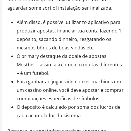
aguardar some sort of instalação ser finalizada.
Além disso, é possível utilizar to aplicativo para
produzir apostas, financiar tua conta fazendo 1
depósito, sacando dinheiro, resgatando os
mesmos bônus de boas-vindas etc.
O primary destaque da odaie de apostas
Mostbet – assim asi como em muitas diferentes
– é um futebol.
Para ganhar ao jogar video poker machines em
um cassino online, você deve apostar e comprar
combinações específicas de símbolos.
O deposito é calculado por soma dos lucros de
cada acumulador do sistema.
Portanto, os apostadores podem apostar ao