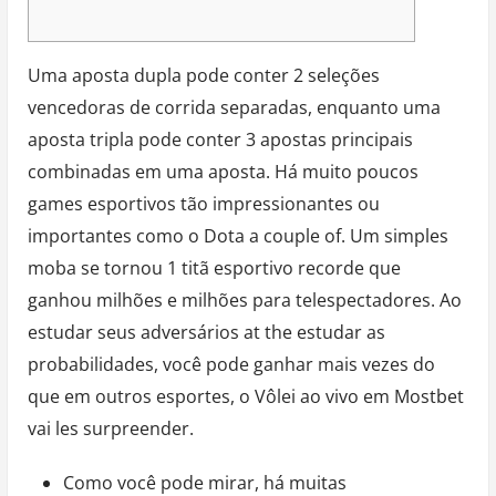
Uma aposta dupla pode conter 2 seleções
vencedoras de corrida separadas, enquanto uma
aposta tripla pode conter 3 apostas principais
combinadas em uma aposta. Há muito poucos
games esportivos tão impressionantes ou
importantes como o Dota a couple of. Um simples
moba se tornou 1 titã esportivo recorde que
ganhou milhões e milhões para telespectadores. Ao
estudar seus adversários at the estudar as
probabilidades, você pode ganhar mais vezes do
que em outros esportes, o Vôlei ao vivo em Mostbet
vai les surpreender.
Como você pode mirar, há muitas