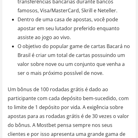
transferências bancárias durante bancos
famosos, Visa/MasterCard, Skrill e Neteller.
Dentro de uma casa de apostas, você pode
apostar em seu lutador preferido enquanto
assiste ao jogo ao vivo.
O objetivo do popular game de cartas Bacará no
Brasil é criar um total de cartas possuindo um
valor sobre nove ou um conjunto que venha a
ser o mais próximo possível de nove.
Um bônus de 100 rodadas grátis é dado ao
participante com cada depósito bem-sucedido, com
to limite de 1 depósito por vida. A exigência sobre
apostas para as rodadas grátis é de 30 vezes o valor
do bônus. A Mostbet pensa sempre nos seus
clientes e por isso apresenta uma grande gama de