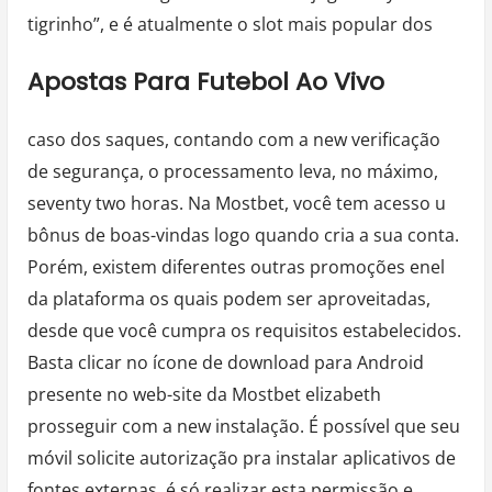
tigrinho”, e é atualmente o slot mais popular dos
Apostas Para Futebol Ao Vivo
caso dos saques, contando com a new verificação
de segurança, o processamento leva, no máximo,
seventy two horas. Na Mostbet, você tem acesso u
bônus de boas-vindas logo quando cria a sua conta.
Porém, existem diferentes outras promoções enel
da plataforma os quais podem ser aproveitadas,
desde que você cumpra os requisitos estabelecidos.
Basta clicar no ícone de download para Android
presente no web-site da Mostbet elizabeth
prosseguir com a new instalação. É possível que seu
móvil solicite autorização pra instalar aplicativos de
fontes externas, é só realizar esta permissão e