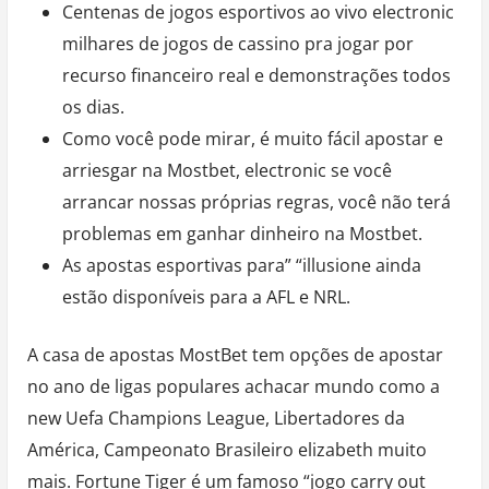
Centenas de jogos esportivos ao vivo electronic
milhares de jogos de cassino pra jogar por
recurso financeiro real e demonstrações todos
os dias.
Como você pode mirar, é muito fácil apostar e
arriesgar na Mostbet, electronic se você
arrancar nossas próprias regras, você não terá
problemas em ganhar dinheiro na Mostbet.
As apostas esportivas para” “illusione ainda
estão disponíveis para a AFL e NRL.
A casa de apostas MostBet tem opções de apostar
no ano de ligas populares achacar mundo como a
new Uefa Champions League, Libertadores da
América, Campeonato Brasileiro elizabeth muito
mais. Fortune Tiger é um famoso “jogo carry out