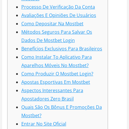
Processo De Verificação Da Conta
Avaliações E Opiniões De Usuários
Como Depositar Na Mostbet
Métodos Seguros Para Salvar Os
Dados De Mostbet Login
Benefícios Exclusivos Para Brasileiros
Como Instalar To Aplicativo Para
Aparelhos Móveis No Mostbet?
Como Produzir O Mostbet Login?
Apostas Esportivas Em Mostbet
Aspectos Interessantes Para
Apostadores Zero Brasil
Quais São Os Bônus E Promoções Da
Mostbet?
Entrar No Site Oficial