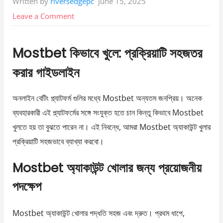
June 15, 2025
Written by
riversedgepc
on
Leave a Comment
Mostbet
কিভাবে
Mostbet কিভাবে খুলে: প্রক্রিয়াটি সহজতর
খুলে:
করার গাইডলাইন
প্রক্রিয়াটি
সহজতর
অনলাইন বেটিং প্ল্যাটফর্ম গুলির মধ্যে Mostbet অন্যতম জনপ্রিয়। অনেক
করার
ব্যবহারকারী এই প্ল্যাটফর্মের সঙ্গে সংযুক্ত হতে চান কিন্তু কিভাবে Mostbet
গাইডলাইন
খুলতে হয় তা বুঝতে পারেন না। এই নিবন্ধে, আমরা Mostbet অ্যাকাউন্ট খুলার
প্রক্রিয়াটি সহজভাবে ব্যাখ্যা করবো।
Mostbet অ্যাকাউন্ট খোলার জন্য প্রয়োজনীয়
পদক্ষেপ
Mostbet অ্যাকাউন্ট খোলার পদ্ধতি সহজ এবং দ্রুত। প্রথম ধাপে,