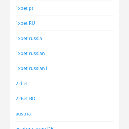
1xbet pt
1xbet RU
1xbet russia
1xbet russian
1xbet russian1
22bet
22Bet BD
austria
aviator casino DE