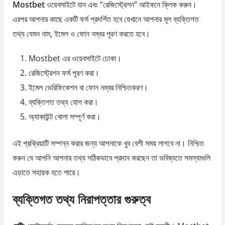
Mostbet
ওয়েবসাইটে যান এবং “রেজিস্ট্রেশন” আইকনে ক্লিক করুন।
এরপর আপনার কাছে একটি ফর্ম প্রদর্শিত হবে যেখানে আপনার মূল ব্যক্তিগত
তথ্য যেমন নাম, ইমেল ও ফোন নম্বর পূরণ করতে হবে।
Mostbet এর ওয়েবসাইটে ঢোকা।
রেজিস্ট্রেশন ফর্ম পূরণ করা।
ইমেল ভেরিফিকেশন বা ফোন নম্বর নিশ্চিতকরণ।
ব্যক্তিগত তথ্য যোগ করা।
অ্যাকাউন্ট খোলা সম্পূর্ণ করা।
এই প্রক্রিয়াটি সম্পন্ন করার জন্য আপনাকে খুব বেশী সময় লাগবে না। নিশ্চিত
করুন যে আপনি আপনার তথ্য সঠিকভাবে প্রদান করছেন তা ভবিষ্যতে সমস্যাগুলি
এড়াতে সহায়ক হতে পারে।
ব্যক্তিগত তথ্য নিরাপত্তার গুরুত্ব