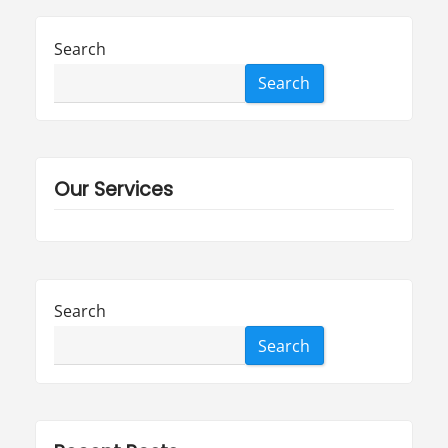
Search
Search
Our Services
Search
Search