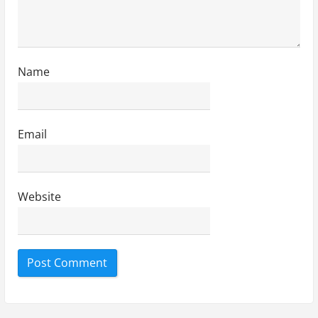
Name
Email
Website