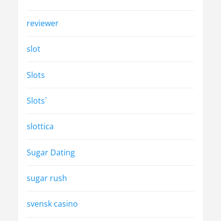
reviewer
slot
Slots
Slots`
slottica
Sugar Dating
sugar rush
svensk casino