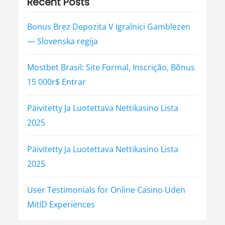
Recent Posts
Bonus Brez Depozita V Igralnici Gamblezen
— Slovenska regija
Mostbet Brasil: Site Formal, Inscrição, Bônus
15 000r$ Entrar
Päivitetty Ja Luotettava Nettikasino Lista
2025
Päivitetty Ja Luotettava Nettikasino Lista
2025
User Testimonials for Online Casino Uden
MitID Experiences