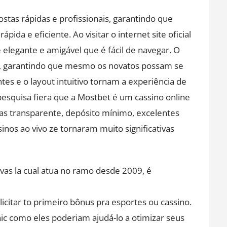
stas rápidas e profissionais, garantindo que
ida e eficiente. Ao visitar o internet site oficial
elegante e amigável que é fácil de navegar. O
te, garantindo que mesmo os novatos possam se
tes e o layout intuitivo tornam a experiência de
esquisa fiera que a Mostbet é um cassino online
as transparente, depósito mínimo, excelentes
ssinos ao vivo ze tornaram muito significativas
vas la cual atua no ramo desde 2009, é
icitar to primeiro bônus pra esportes ou cassino.
nic como eles poderiam ajudá-lo a otimizar seus