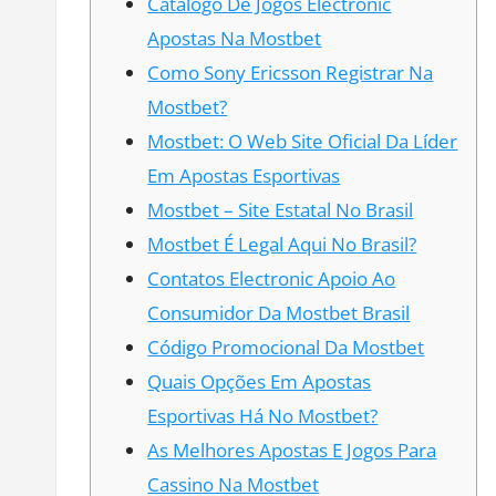
Catálogo De Jogos Electronic
Apostas Na Mostbet
Como Sony Ericsson Registrar Na
Mostbet?
Mostbet: O Web Site Oficial Da Líder
Em Apostas Esportivas
Mostbet – Site Estatal No Brasil
Mostbet É Legal Aqui No Brasil?
Contatos Electronic Apoio Ao
Consumidor Da Mostbet Brasil
Código Promocional Da Mostbet
Quais Opções Em Apostas
Esportivas Há No Mostbet?
As Melhores Apostas E Jogos Para
Cassino Na Mostbet