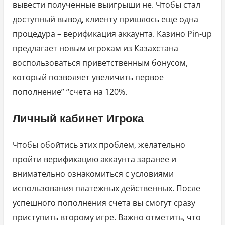
вывести полученные выигрыши не. Чтобы стал
доступный вывод, клиенту пришлось еще одна
процедура – верификация аккаунта. Казино Pin-up
предлагает новым игрокам из Казахстана
воспользоваться приветственным бонусом,
который позволяет увеличить первое
пополнение” “счета на 120%.
Личный кабинет Игрока
Чтобы обойтись этих проблем, желательно
пройти верификацию аккаунта заранее и
внимательно ознакомиться с условиями
использования платежных действенных. После
успешного пополнения счета вы смогут сразу
приступить второму игре. Важно отметить, что