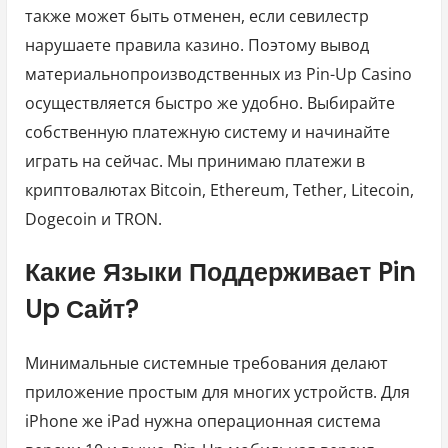
также может быть отменен, если севилестр
нарушаете правила казино. Поэтому вывод
материальнопроизводственных из Pin-Up Casino
осуществляется быстро же удобно. Выбирайте
собственную платежную систему и начинайте
играть на сейчас. Мы принимаю платежи в
криптовалютах Bitcoin, Ethereum, Tether, Litecoin,
Dogecoin и TRON.
Какие Языки Поддерживает Pin
Up Сайт?
Минимальные системные требования делают
приложение простым для многих устройств. Для
iPhone же iPad нужна операционная система