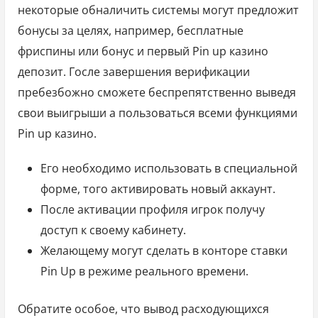
некоторые обналичить системы могут предложит
бонусы за целях, например, бесплатные
фриспины или бонус и первый Pin up казино
депозит. Госле завершения верификации
пребезбожно сможете беспрепятственно выведя
свои выигрыши а пользоваться всеми функциями
Pin up казино.
Его необходимо использовать в специальной
форме, того активировать новый аккаунт.
После активации профиля игрок получу
доступ к своему кабинету.
Желающему могут сделать в конторе ставки
Pin Up в режиме реального времени.
Обратите особое, что вывод расходующихся