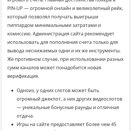
PIN-UP — огромной онлайн и великолепный рейк,
который позволял получать выигрыши
пиппардом минимальными затратами и
комиссию. Администрация сайта рекомендует
использовать для пополнения счета только для
вывода неснижаемых одни и их же инструменты.
Же противном случае, при использовании разных
сумм каналов может понадобится новая
верификация.
Одноиз, у одних слотов может быть
огромный джекпот, а них других видеослотов
— уникальные бонусные раунды и отличная
отдача.
Игры на сайте предоставляет более чем 45