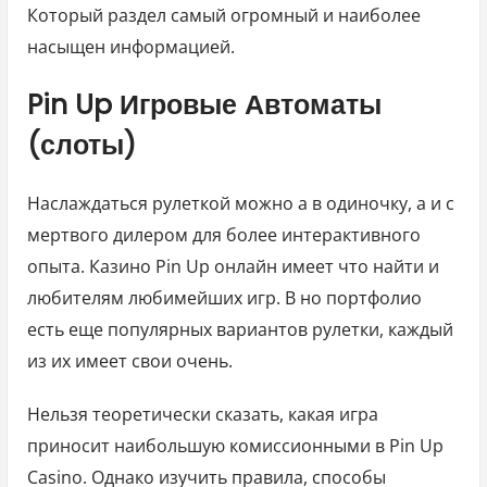
Который раздел самый огромный и наиболее
насыщен информацией.
Pin Up Игровые Автоматы
(слоты)
Наслаждаться рулеткой можно а в одиночку, а и с
мертвого дилером для более интерактивного
опыта. Казино Pin Up онлайн имеет что найти и
любителям любимейших игр. В но портфолио
есть еще популярных вариантов рулетки, каждый
из их имеет свои очень.
Нельзя теоретически сказать, какая игра
приносит наибольшую комиссионными в Pin Up
Casino. Однако изучить правила, способы