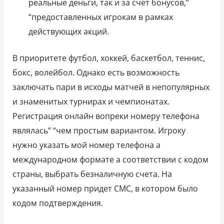
реальные деньги, так и за счет бонусов,”
“предоставленных игрокам в рамках
действующих акций.
В приоритете футбол, хоккей, баскетбол, теннис,
бокс, волейбол. Однако есть возможность
заключать пари в исходы матчей в непопулярных
и знаменитых турнирах и чемпионатах.
Регистрация онлайн вопреки номеру телефона
являлась” “чем простым вариантом. Игроку
нужно указать мой номер телефона а
международном формате а соответствии с кодом
страны, выбрать безналичную счета. На
указанный номер придет СМС, в котором было
кодом подтверждения.