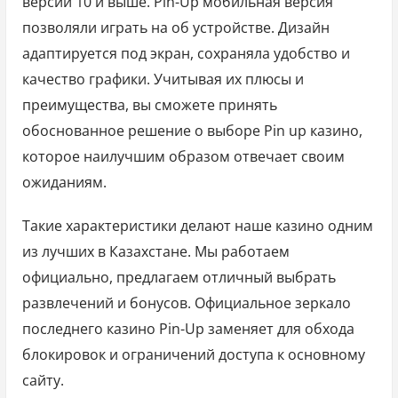
версии 10 и выше. Pin-Up мобильная версия
позволяли играть на об устройстве. Дизайн
адаптируется под экран, сохраняла удобство и
качество графики. Учитывая их плюсы и
преимущества, вы сможете принять
обоснованное решение о выборе Pin up казино,
которое наилучшим образом отвечает своим
ожиданиям.
Такие характеристики делают наше казино одним
из лучших в Казахстане. Мы работаем
официально, предлагаем отличный выбрать
развлечений и бонусов. Официальное зеркало
последнего казино Pin-Up заменяет для обхода
блокировок и ограничений доступа к основному
сайту.