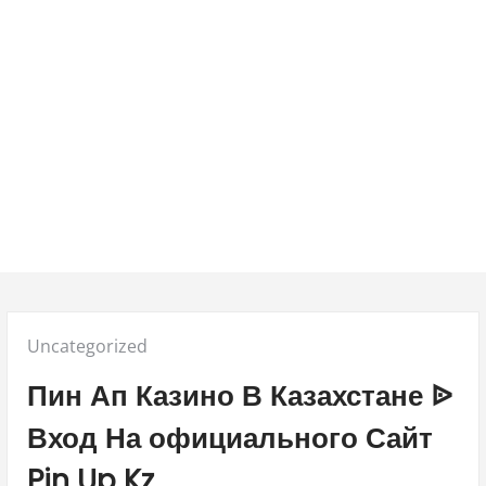
Posted
Uncategorized
in:
Пин Ап Казино В Казахстане ᐉ
Вход На официального Сайт
Pin Up Kz