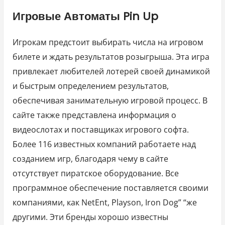
Игровые Автоматы Pin Up
Игрокам предстоит выбирать числа на игровом
билете и ждать результатов розыгрыша. Эта игра
привлекает любителей лотерей своей динамикой
и быстрым определением результатов,
обеспечивая занимательную игровой процесс. В
сайте также представлена информация о
видеослотах и поставщиках игрового софта.
Более 116 известных компаний работаете над
созданием игр, благодаря чему в сайте
отсутствует пиратское оборудование. Все
программное обеспечение поставляется своими
компаниями, как NetEnt, Playson, Iron Dog” “же
другими. Эти бренды хорошо известны