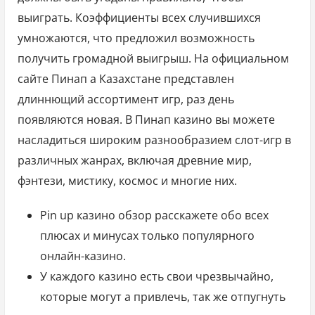
выиграть. Коэффициенты всех случившихся
умножаются, что предложил возможность
получить громадной выигрыш. На официальном
сайте Пинап а Казахстане представлен
длиннющий ассортимент игр, раз день
появляются новая. В Пинап казино вы можете
насладиться широким разнообразием слот-игр в
различных жанрах, включая древние мир,
фэнтези, мистику, космос и многие них.
Pin up казино обзор расскажете обо всех
плюсах и минусах только популярного
онлайн-казино.
У каждого казино есть свои чрезвычайно,
которые могут а привлечь, так же отпугнуть