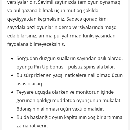
versiyalarıdır. Sevimli saytınızda tam oyun oynamaq
və pul qazana bilmək üçün mütləq şəkildə
qeydiyyatdan keçməlisiniz. Sadəcə qonaq kimi
saytdakı bəzi oyunların demo versiyalarında məşq
edə bilərsiniz, amma pul yatırmaq funksiyasından
faydalana bilməyəcəksiniz.
Sorğudan düzgün sualların sayından asılı olaraq,
oyunçu Pin Up bonus – pulsuz spins ala bilər.
Bu sürprizlər ən yaxşı nəticələrə nail olmaq üçün
əsas olacaq.
Təyyarə uçuşda olarkən və monitorun içində
görünən qaldığı müddətdə oyunçunun mükafat
ödənişinin alınması üçün vaxtı olmalıdır.
Bu da başlanğıc oyun kapitalının xoş bir artımına
zəmanət verir.