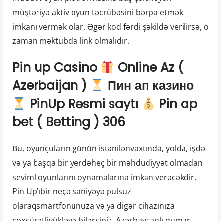
müştəriyə aktiv oyun təcrübəsini bərpa etmək
imkanı vermək olar. Əgər kod fərdi şəkildə verilirsə, o
zaman məktubda link olmalıdır.
Pin up Casino
Online Az (
Azerbaijan )
Пин ап казино
PinUp Rəsmi saytı
Pin ap
bet ( Betting ) 306
Bu, oyunçuların günün istənilənvaxtında, yolda, işdə
və ya başqa bir yerdəheç bir məhdudiyyət olmadan
sevimlioyunlarını oynamalarına imkan verəcəkdir.
Pin Up’ıbir neçə saniyəyə pulsuz
olaraqsmartfonunuza və ya digər cihazınıza
çoxsürətliyükləyə bilərsiniz. Azərbaycanlı qumar