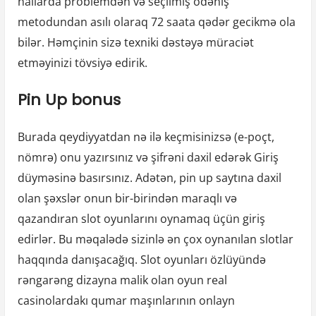
hallarda problemdən və seçilmiş ödəniş
metodundan asılı olaraq 72 saata qədər gecikmə ola
bilər. Həmçinin sizə texniki dəstəyə müraciət
etməyinizi tövsiyə edirik.
Pin Up bonus
Burada qeydiyyatdan nə ilə keçmisinizsə (e-poçt,
nömrə) onu yazırsınız və şifrəni daxil edərək Giriş
düyməsinə basırsınız. Adətən, pin up saytına daxil
olan şəxslər onun bir-birindən maraqlı və
qazandıran slot oyunlarını oynamaq üçün giriş
edirlər. Bu məqalədə sizinlə ən çox oynanılan slotlar
haqqında danışacağıq. Slot oyunları özlüyündə
rəngarəng dizayna malik olan oyun real
casinolardakı qumar maşınlarının onlayn