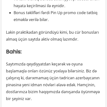
həyata keçirilməsi ilə eynidir.
Bonus təklifləri fərdi Pin Up promo code tətbiq
etməklə verilə bilər.
Lakin praktikadan göründüyü kimi, bu cür bonusları
almaq üçün saytda aktiv olmaq lazımdır.
Bahis:
Saytımızda qeydiyyatdan keçərək və oyuna
başlamaqla onları özünüz yoxlaya bilərsiniz. Biz də
çalışırıq ki, darıxmamaq üçün tədricən azerbaycanın
pinəsinə yeni idman növləri əlavə edək. Həmçinin,
dostlarınıza bizim haqqımızda danışanda öyünməyə
bir şeyiniz var.