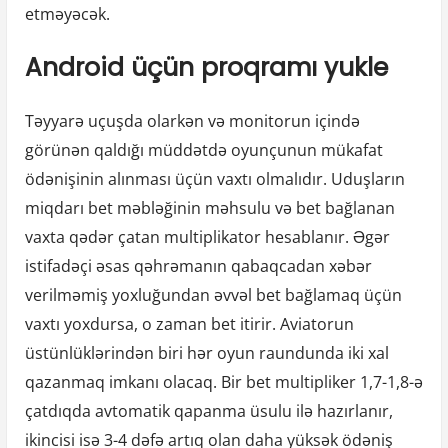
etməyəcək.
Android üçün proqramı yukle
Təyyarə uçuşda olarkən və monitorun içində
görünən qaldığı müddətdə oyunçunun mükafat
ödənişinin alınması üçün vaxtı olmalıdır. Uduşların
miqdarı bet məbləğinin məhsulu və bet bağlanan
vaxta qədər çatan multiplikator hesablanır. Əgər
istifadəçi əsas qəhrəmanın qabaqcadan xəbər
verilməmiş yoxluğundan əvvəl bet bağlamaq üçün
vaxtı yoxdursa, o zaman bet itirir. Aviatorun
üstünlüklərindən biri hər oyun raundunda iki xal
qazanmaq imkanı olacaq. Bir bet multipliker 1,7-1,8-ə
çatdıqda avtomatik qapanma üsulu ilə hazırlanır,
ikincisi isə 3-4 dəfə artıq olan daha yüksək ödəniş