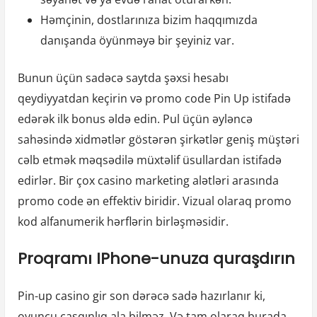
Həmçinin, dostlarınıza bizim haqqımızda
danışanda öyünməyə bir şeyiniz var.
Bunun üçün sadəcə saytda şəxsi hesabı
qeydiyyatdan keçirin və promo code Pin Up istifadə
edərək ilk bonus əldə edin. Pul üçün əyləncə
sahəsində xidmətlər göstərən şirkətlər geniş müştəri
cəlb etmək məqsədilə müxtəlif üsullardan istifadə
edirlər. Bir çox casino marketing alətləri arasında
promo code ən effektiv biridir. Vizual olaraq promo
kod alfanumerik hərflərin birləşməsidir.
Proqramı IPhone-unuza quraşdırın
Pin-up casino gir son dərəcə sadə hazırlanır ki,
oyunçu çaşqınlıq ala bilməz. Və tam olaraq burada