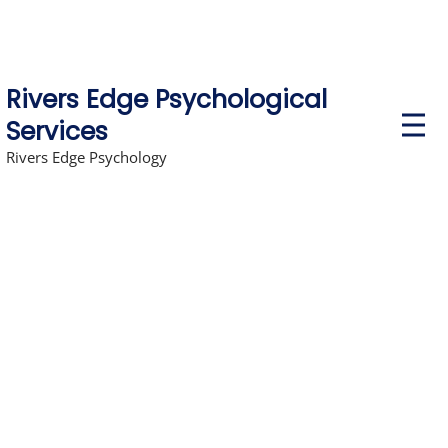
Rivers Edge Psychological
P
Services
r
i
Rivers Edge Psychology
m
a
r
y
M
e
n
u