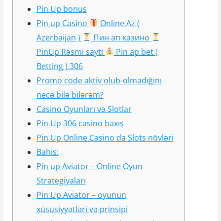
Pin Up bonus
Pin up Casino
Online Az (
Azerbaijan )
Пин ап казино
PinUp Rəsmi saytı
Pin ap bet (
Betting ) 306
Promo code aktiv olub-olmadığını
necə bilə bilərəm?
Casino Oyunları və Slotlar
Pin Up 306 casino baxış
Pin Up Online Casino da Slots növləri
Bahis:
Pin up Aviator – Online Oyun
Strategiyaları
Pin Up Aviator – oyunun
xüsusiyyətləri və prinsipi