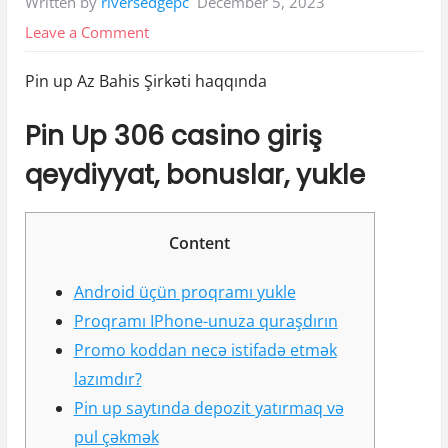
December 5, 2023
Written by
riversedgepc
on
Leave a Comment
Pin
Pin up Az Bahis Şirkəti haqqında
up
Az
Pin Up 306 casino giriş
Bahis
qeydiyyat, bonuslar, yukle
Şirkəti
haqqınd
Content
Android üçün proqramı yukle
Proqramı IPhone-unuza quraşdırın
Promo koddan necə istifadə etmək
lazımdır?
Pin up saytında depozit yatırmaq və
pul çəkmək