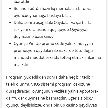
ibarətdir.
Bu anda bütün hazırlıq mərhələləri bitdi və
oyunçuoynamağa başlaya bilər.
Daha sonra aşağıdakı Qaydalar və şərtlərlə
razıyam qrafasında quş qoyub Qeydiyyat
düyməsinə basırsınız.
Oyunçu Pin Up promo code yalnız müəyyən
promosyon qaydaları ilə nəzərdə tutulduğu
məhdud müddət ərzində tətbiq etmək imkanına
malikdir.
Proqramı yüklədikdən sonra daha heç bir tədbir
tələb olunmur. IOS sistemi proqramı öz-özünə
quraşdıracaq, oyunçunun vəzifəsi yalnız AppStore-
da “Yüklə” düyməsinə basmaqdır. Əgər siz picky
oyunçu deyilsinizsə, onda pin up casino qeydiyyatı