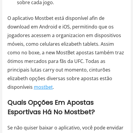
sobre cada jogo.
O aplicativo Mostbet está disponível afin de
download em Android e iOS, permitindo que os
jogadores acessem a organizacion em dispositivos
móveis, como celulares elizabeth tablets. Assim
como no boxe, a new MostBet apostas também traz
ótimos mercados para fãs da UFC. Todas as
principais lutas carry out momento, cinturões
elizabeth opções diversas sobre apostas estão
disponíveis
mostbet
.
Quais Opções Em Apostas
Esportivas Há No Mostbet?
Se não quiser baixar o aplicativo, você pode envidar