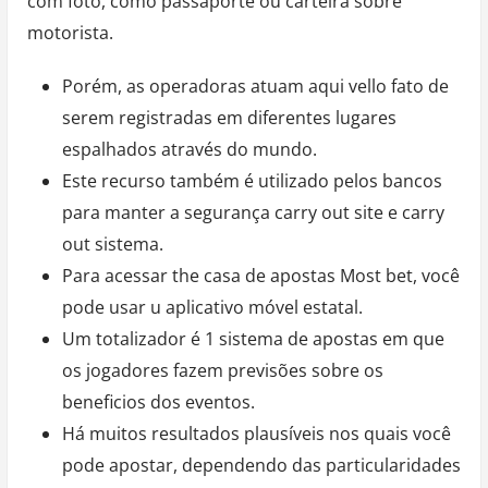
com foto, como passaporte ou carteira sobre
motorista.
Porém, as operadoras atuam aqui vello fato de
serem registradas em diferentes lugares
espalhados através do mundo.
Este recurso também é utilizado pelos bancos
para manter a segurança carry out site e carry
out sistema.
Para acessar the casa de apostas Most bet, você
pode usar u aplicativo móvel estatal.
Um totalizador é 1 sistema de apostas em que
os jogadores fazem previsões sobre os
beneficios dos eventos.
Há muitos resultados plausíveis nos quais você
pode apostar, dependendo das particularidades