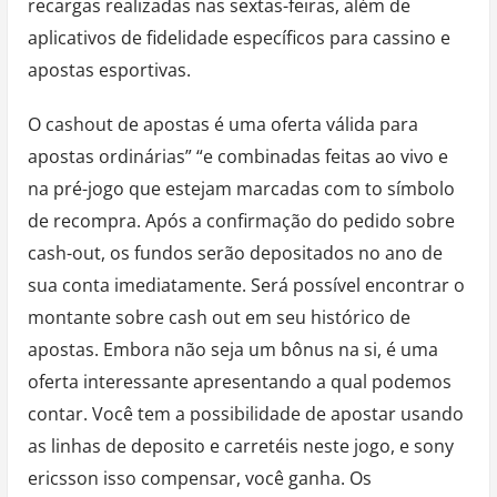
recargas realizadas nas sextas-feiras, além de
aplicativos de fidelidade específicos para cassino e
apostas esportivas.
O cashout de apostas é uma oferta válida para
apostas ordinárias” “e combinadas feitas ao vivo e
na pré-jogo que estejam marcadas com to símbolo
de recompra. Após a confirmação do pedido sobre
cash-out, os fundos serão depositados no ano de
sua conta imediatamente. Será possível encontrar o
montante sobre cash out em seu histórico de
apostas. Embora não seja um bônus na si, é uma
oferta interessante apresentando a qual podemos
contar. Você tem a possibilidade de apostar usando
as linhas de deposito e carretéis neste jogo, e sony
ericsson isso compensar, você ganha. Os