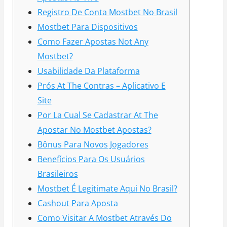
Registro De Conta Mostbet No Brasil
Mostbet Para Dispositivos
Como Fazer Apostas Not Any
Mostbet?
Usabilidade Da Plataforma
Prós At The Contras – Aplicativo E
Site
Por La Cual Se Cadastrar At The
Apostar No Mostbet Apostas?
Bônus Para Novos Jogadores
Benefícios Para Os Usuários
Brasileiros
Mostbet É Legitimate Aqui No Brasil?
Cashout Para Aposta
Como Visitar A Mostbet Através Do