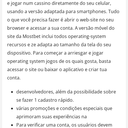
e jogar num cassino diretamente do seu celular,
usando a versão adaptada para smartphones. Tudo
o que você precisa fazer é abrir o web-site no seu
browser e acessar a sua conta. A versão móvel do
site da Mostbet inclui todos operating-system
recursos e ze adapta ao tamanho da tela do seu
dispositivo. Para começar a arriesgar e jogar
operating system jogos de os quais gosta, basta
acessar o site ou baixar o aplicativo e criar tua
conta.
desenvolvedores, além da possibilidade sobre
se fazer 1 cadastro rápido.
várias promoções e condições especiais que
aprimoram suas experiências na
Para verificar uma conta, os usuários devem