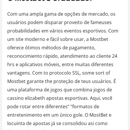
Com uma ampla gama de opções de mercado, os
usuários podem disparar proveito de fameuses
probabilidades em vários eventos esportivos. Com
um site moderno e fácil sobre usar, a Mostbet
oferece ótimos métodos de pagamento,
reconocimiento rápido, atendimento ao cliente 24
hrs e aplicativos móveis, entre muitas diferentes
vantagens. Com to protocolo SSL, some sort of
Mostbet garante the proteção de teus usuários. É
uma plataforma de jogos que combina jogos de
cassino elizabeth apostas esportivas. Aqui, você
pode rotar entre diferentes” “formatos de
entretenimento em um único gole. O MostBet e
locuinta de apostas já se consolidou asi como