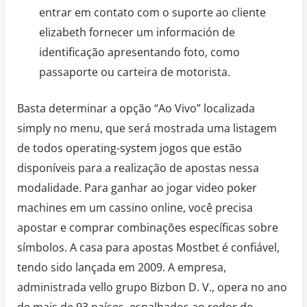
entrar em contato com o suporte ao cliente
elizabeth fornecer um información de
identificação apresentando foto, como
passaporte ou carteira de motorista.
Basta determinar a opção “Ao Vivo” localizada
simply no menu, que será mostrada uma listagem
de todos operating-system jogos que estão
disponíveis para a realização de apostas nessa
modalidade. Para ganhar ao jogar video poker
machines em um cassino online, você precisa
apostar e comprar combinações específicas sobre
símbolos. A casa para apostas Mostbet é confiável,
tendo sido lançada em 2009. A empresa,
administrada vello grupo Bizbon D. V., opera no ano
de mais de 93 países, espalhados ao redor do