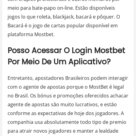
meio para bate-papo on-line. Estão disponíveis
jogos lo que roleta, blackjack, bacará e pôquer. O
Bacará é o jogo de cartas popular disponível em
plataforma Mostbet.
Posso Acessar O Login Mostbet
Por Meio De Um Aplicativo?
Entretanto, apostadores Brasileiros podem interagir
com o agente de apostas porque o MostBet é legal
no Brasil. Os bónus e promoções oferecidos achacar
agente de apostas são muito lucrativos, e estão
conforme as expectativas de hoje dos jogadores. A
companhia usa absolutamente todo tipo de premio
para atrair novos jogadores e manter a lealdade