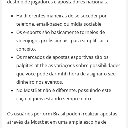
destino de jogadores e apostadores nacionais.
Há diferentes maneiras de se suceder por
telefone, email-based ou mídia sociable.
Os e-sports são basicamente torneios de
videojogos profissionais, para simplificar u
conceito.
Os mercados de apostas esportivas são os
palpites at the as variações sobre possibilidades
que você pode dar mhh hora de asignar o seu
dinheiro nos eventos.
No MostBet não é diferente, possuindo este
caça-níqueis estando sempre entre
Os usuários perform Brasil podem realizar apostas
através da Mostbet em uma ampla escolha de