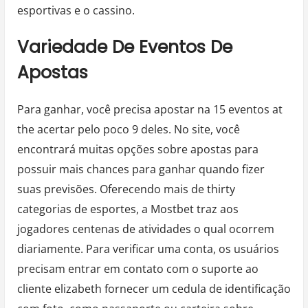
esportivas e o cassino.
Variedade De Eventos De
Apostas
Para ganhar, você precisa apostar na 15 eventos at
the acertar pelo poco 9 deles. No site, você
encontrará muitas opções sobre apostas para
possuir mais chances para ganhar quando fizer
suas previsões. Oferecendo mais de thirty
categorias de esportes, a Mostbet traz aos
jogadores centenas de atividades o qual ocorrem
diariamente. Para verificar uma conta, os usuários
precisam entrar em contato com o suporte ao
cliente elizabeth fornecer um cedula de identificação