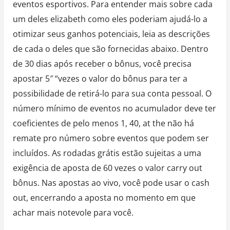
eventos esportivos. Para entender mais sobre cada
um deles elizabeth como eles poderiam ajudá-lo a
otimizar seus ganhos potenciais, leia as descrições
de cada o deles que são fornecidas abaixo. Dentro
de 30 dias após receber o bônus, você precisa
apostar 5″ “vezes o valor do bônus para ter a
possibilidade de retirá-lo para sua conta pessoal. O
número mínimo de eventos no acumulador deve ter
coeficientes de pelo menos 1, 40, at the não há
remate pro número sobre eventos que podem ser
incluídos. As rodadas grátis estão sujeitas a uma
exigência de aposta de 60 vezes o valor carry out
bônus. Nas apostas ao vivo, você pode usar o cash
out, encerrando a aposta no momento em que
achar mais notevole para você.