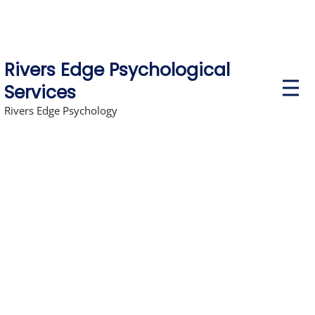
Rivers Edge Psychological
P
Services
r
i
Rivers Edge Psychology
m
a
r
y
M
e
n
u