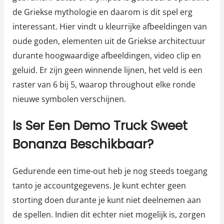
de Griekse mythologie en daarom is dit spel erg
interessant. Hier vindt u kleurrijke afbeeldingen van
oude goden, elementen uit de Griekse architectuur
durante hoogwaardige afbeeldingen, video clip en
geluid. Er zijn geen winnende lijnen, het veld is een
raster van 6 bij 5, waarop throughout elke ronde
nieuwe symbolen verschijnen.
Is Ser Een Demo Truck Sweet
Bonanza Beschikbaar?
Gedurende een time-out heb je nog steeds toegang
tanto je accountgegevens. Je kunt echter geen
storting doen durante je kunt niet deelnemen aan
de spellen. Indien dit echter niet mogelijk is, zorgen