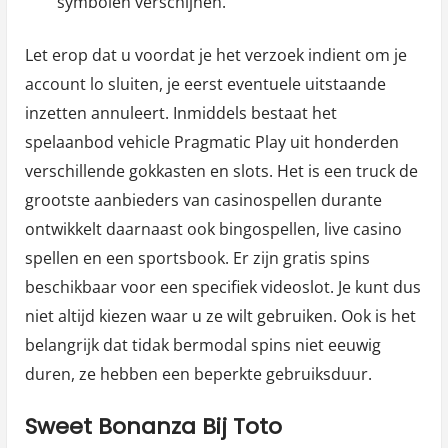
symbolen verschijnen.
Let erop dat u voordat je het verzoek indient om je
account lo sluiten, je eerst eventuele uitstaande
inzetten annuleert. Inmiddels bestaat het
spelaanbod vehicle Pragmatic Play uit honderden
verschillende gokkasten en slots. Het is een truck de
grootste aanbieders van casinospellen durante
ontwikkelt daarnaast ook bingospellen, live casino
spellen en een sportsbook. Er zijn gratis spins
beschikbaar voor een specifiek videoslot. Je kunt dus
niet altijd kiezen waar u ze wilt gebruiken. Ook is het
belangrijk dat tidak bermodal spins niet eeuwig
duren, ze hebben een beperkte gebruiksduur.
Sweet Bonanza Bij Toto