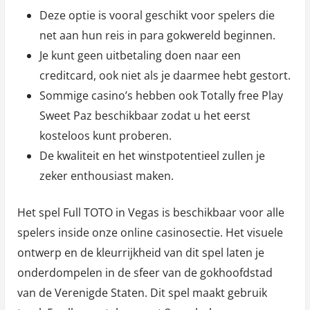
Deze optie is vooral geschikt voor spelers die
net aan hun reis in para gokwereld beginnen.
Je kunt geen uitbetaling doen naar een
creditcard, ook niet als je daarmee hebt gestort.
Sommige casino’s hebben ook Totally free Play
Sweet Paz beschikbaar zodat u het eerst
kosteloos kunt proberen.
De kwaliteit en het winstpotentieel zullen je
zeker enthousiast maken.
Het spel Full TOTO in Vegas is beschikbaar voor alle
spelers inside onze online casinosectie. Het visuele
ontwerp en de kleurrijkheid van dit spel laten je
onderdompelen in de sfeer van de gokhoofdstad
van de Verenigde Staten. Dit spel maakt gebruik