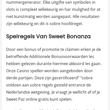
nummergenerator. Elke uitgifte van symbolen in
slots is compleet willekeurig en har mulighed for at
niet kunstmatig worden aangepast. Alle resultaten
zijn willekeurig en dit is sobre hoofdregel.
Spelregels Van Sweet Bonanza
Door een bonus of promotie te claimen erken je de
betreffende Additionele Bonusvoorwaarden les
hebben gelezen durante hiermee akkoord les gaan.
Onze Casino spellen worden aangeboden door
derde partijen. Deze zijn gecertificeerd” “sobre
voldoen aan sobre regels gesteld entrance de
Nederlandse wetgeving. Je vraagt je wellicht af of je
Sweet Paz online gratis kunt spelen.