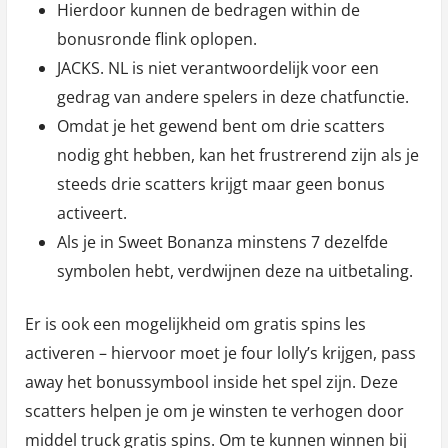
Hierdoor kunnen de bedragen within de
bonusronde flink oplopen.
JACKS. NL is niet verantwoordelijk voor een
gedrag van andere spelers in deze chatfunctie.
Omdat je het gewend bent om drie scatters
nodig ght hebben, kan het frustrerend zijn als je
steeds drie scatters krijgt maar geen bonus
activeert.
Als je in Sweet Bonanza minstens 7 dezelfde
symbolen hebt, verdwijnen deze na uitbetaling.
Er is ook een mogelijkheid om gratis spins les
activeren – hiervoor moet je four lolly’s krijgen, pass
away het bonussymbool inside het spel zijn. Deze
scatters helpen je om je winsten te verhogen door
middel truck gratis spins. Om te kunnen winnen bij