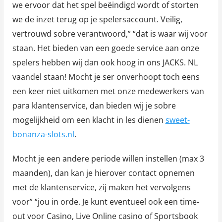
we ervoor dat het spel beëindigd wordt of storten
we de inzet terug op je spelersaccount. Veilig,
vertrouwd sobre verantwoord,” “dat is waar wij voor
staan. Het bieden van een goede service aan onze
spelers hebben wij dan ook hoog in ons JACKS. NL
vaandel staan! Mocht je ser onverhoopt toch eens
een keer niet uitkomen met onze medewerkers van
para klantenservice, dan bieden wij je sobre
mogelijkheid om een klacht in les dienen
sweet-
bonanza-slots.nl
.
Mocht je een andere periode willen instellen (max 3
maanden), dan kan je hierover contact opnemen
met de klantenservice, zij maken het vervolgens
voor” “jou in orde. Je kunt eventueel ook een time-
out voor Casino, Live Online casino of Sportsbook