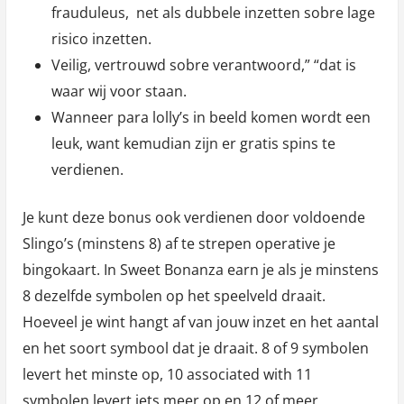
frauduleus, net als dubbele inzetten sobre lage
risico inzetten.
Veilig, vertrouwd sobre verantwoord,” “dat is
waar wij voor staan.
Wanneer para lolly’s in beeld komen wordt een
leuk, want kemudian zijn er gratis spins te
verdienen.
Je kunt deze bonus ook verdienen door voldoende
Slingo’s (minstens 8) af te strepen operative je
bingokaart. In Sweet Bonanza earn je als je minstens
8 dezelfde symbolen op het speelveld draait.
Hoeveel je wint hangt af van jouw inzet en het aantal
en het soort symbool dat je draait. 8 of 9 symbolen
levert het minste op, 10 associated with 11
symbolen levert iets meer op en 12 of meer