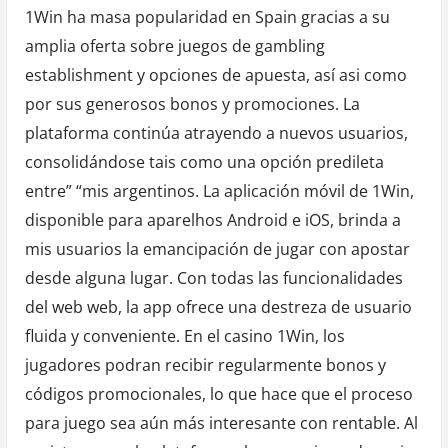
1Win ha masa popularidad en Spain gracias a su
amplia oferta sobre juegos de gambling
establishment y opciones de apuesta, así asi como
por sus generosos bonos y promociones. La
plataforma continúa atrayendo a nuevos usuarios,
consolidándose tais como una opción predileta
entre” “mis argentinos. La aplicación móvil de 1Win,
disponible para aparelhos Android e iOS, brinda a
mis usuarios la emancipación de jugar con apostar
desde alguna lugar. Con todas las funcionalidades
del web web, la app ofrece una destreza de usuario
fluida y conveniente. En el casino 1Win, los
jugadores podran recibir regularmente bonos y
códigos promocionales, lo que hace que el proceso
para juego sea aún más interesante con rentable. Al