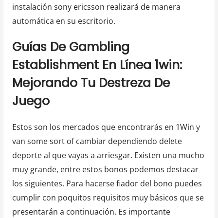
instalación sony ericsson realizará de manera
automática en su escritorio.
Guías De Gambling
Establishment En Línea 1win:
Mejorando Tu Destreza De
Juego
Estos son los mercados que encontrarás en 1Win y
van some sort of cambiar dependiendo delete
deporte al que vayas a arriesgar. Existen una mucho
muy grande, entre estos bonos podemos destacar
los siguientes. Para hacerse fiador del bono puedes
cumplir con poquitos requisitos muy básicos que se
presentarán a continuación. Es importante