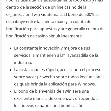
dentro de la sección de on line casino de la
organizacion 1win Guatemala. El bono de 500% se
distribuye entre la cuenta main y la cuenta de
bonificación para apuestas y are generally cuenta de
bonificación de casino simultáneamente.
La constante innovación y mejora de sus
servicios la mantienen a la” “avanzadilla de la
industria.
La instalación es rápida, acelerando el proceso
sobre sacar provecho sobre todos los funciones
os quais brinda la aplicación para Windows.
El bono de bienvenida de 1Win sera una
excelente manera de comenzar, ofreciendo a
los nuevos usuarios una bonificación