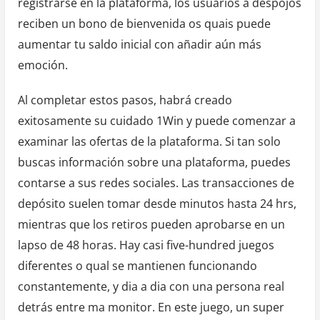
registrarse en la plataforma, los usuarios a despojos
reciben un bono de bienvenida os quais puede
aumentar tu saldo inicial con añadir aún más
emoción.
Al completar estos pasos, habrá creado
exitosamente su cuidado 1Win y puede comenzar a
examinar las ofertas de la plataforma. Si tan solo
buscas información sobre una plataforma, puedes
contarse a sus redes sociales. Las transacciones de
depósito suelen tomar desde minutos hasta 24 hrs,
mientras que los retiros pueden aprobarse en un
lapso de 48 horas. Hay casi five-hundred juegos
diferentes o qual se mantienen funcionando
constantemente, y dia a dia con una persona real
detrás entre ma monitor. En este juego, un super