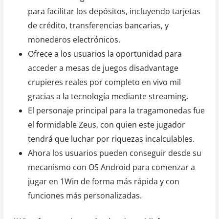
para facilitar los depósitos, incluyendo tarjetas
de crédito, transferencias bancarias, y
monederos electrónicos.
Ofrece a los usuarios la oportunidad para
acceder a mesas de juegos disadvantage
crupieres reales por completo en vivo mil
gracias a la tecnología mediante streaming.
El personaje principal para la tragamonedas fue
el formidable Zeus, con quien este jugador
tendrá que luchar por riquezas incalculables.
Ahora los usuarios pueden conseguir desde su
mecanismo con OS Android para comenzar a
jugar en 1Win de forma más rápida y con
funciones más personalizadas.