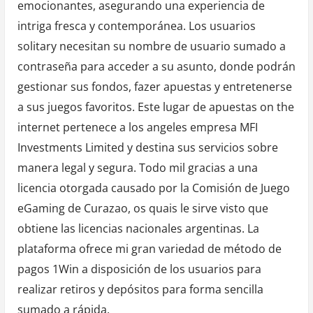
emocionantes, asegurando una experiencia de
intriga fresca y contemporánea. Los usuarios
solitary necesitan su nombre de usuario sumado a
contraseña para acceder a su asunto, donde podrán
gestionar sus fondos, fazer apuestas y entretenerse
a sus juegos favoritos. Este lugar de apuestas on the
internet pertenece a los angeles empresa MFI
Investments Limited y destina sus servicios sobre
manera legal y segura. Todo mil gracias a una
licencia otorgada causado por la Comisión de Juego
eGaming de Curazao, os quais le sirve visto que
obtiene las licencias nacionales argentinas. La
plataforma ofrece mi gran variedad de método de
pagos 1Win a disposición de los usuarios para
realizar retiros y depósitos para forma sencilla
sumado a rápida.