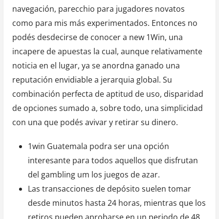
navegación, parecchio para jugadores novatos
como para mis más experimentados. Entonces no
podés desdecirse de conocer a new 1Win, una
incapere de apuestas la cual, aunque relativamente
noticia en el lugar, ya se anordna ganado una
reputación envidiable a jerarquia global. Su
combinación perfecta de aptitud de uso, disparidad
de opciones sumado a, sobre todo, una simplicidad
con una que podés avivar y retirar su dinero.
1win Guatemala podra ser una opción
interesante para todos aquellos que disfrutan
del gambling um los juegos de azar.
Las transacciones de depósito suelen tomar
desde minutos hasta 24 horas, mientras que los
retiros pueden aprobarse en un periodo de 48