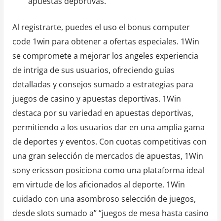
apuestas deportivas.
Al registrarte, puedes el uso el bonus computer
code 1win para obtener a ofertas especiales. 1Win
se compromete a mejorar los angeles experiencia
de intriga de sus usuarios, ofreciendo guías
detalladas y consejos sumado a estrategias para
juegos de casino y apuestas deportivas. 1Win
destaca por su variedad en apuestas deportivas,
permitiendo a los usuarios dar en una amplia gama
de deportes y eventos. Con cuotas competitivas con
una gran selección de mercados de apuestas, 1Win
sony ericsson posiciona como una plataforma ideal
em virtude de los aficionados al deporte. 1Win
cuidado con una asombroso selección de juegos,
desde slots sumado a” “juegos de mesa hasta casino