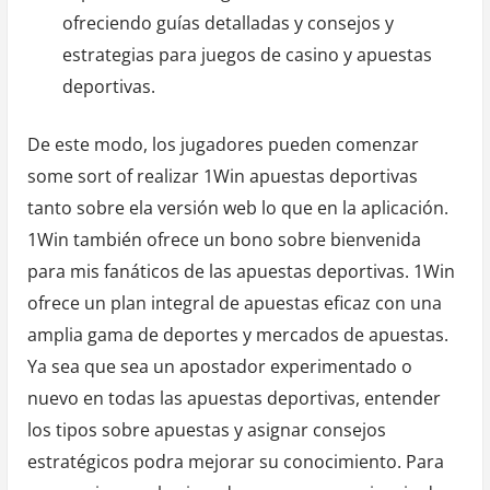
ofreciendo guías detalladas y consejos y
estrategias para juegos de casino y apuestas
deportivas.
De este modo, los jugadores pueden comenzar
some sort of realizar 1Win apuestas deportivas
tanto sobre ela versión web lo que en la aplicación.
1Win también ofrece un bono sobre bienvenida
para mis fanáticos de las apuestas deportivas. 1Win
ofrece un plan integral de apuestas eficaz con una
amplia gama de deportes y mercados de apuestas.
Ya sea que sea un apostador experimentado o
nuevo en todas las apuestas deportivas, entender
los tipos sobre apuestas y asignar consejos
estratégicos podra mejorar su conocimiento. Para