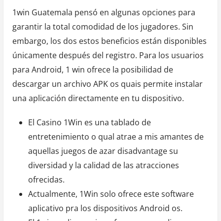
1win Guatemala pensó en algunas opciones para
garantir la total comodidad de los jugadores. Sin
embargo, los dos estos beneficios están disponibles
únicamente después del registro. Para los usuarios
para Android, 1 win ofrece la posibilidad de
descargar un archivo APK os quais permite instalar
una aplicación directamente en tu dispositivo.
El Casino 1Win es una tablado de
entretenimiento o qual atrae a mis amantes de
aquellas juegos de azar disadvantage su
diversidad y la calidad de las atracciones
ofrecidas.
Actualmente, 1Win solo ofrece este software
aplicativo pra los dispositivos Android os.