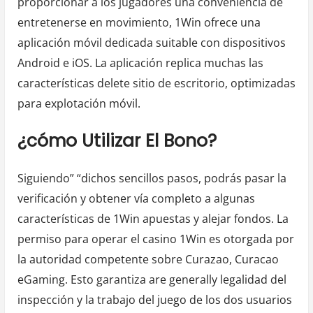
proporcionar a los jugadores una conveniencia de
entretenerse en movimiento, 1Win ofrece una
aplicación móvil dedicada suitable con dispositivos
Android e iOS. La aplicación replica muchas las
características delete sitio de escritorio, optimizadas
para explotación móvil.
¿cómo Utilizar El Bono?
Siguiendo” “dichos sencillos pasos, podrás pasar la
verificación y obtener vía completo a algunas
características de 1Win apuestas y alejar fondos. La
permiso para operar el casino 1Win es otorgada por
la autoridad competente sobre Curazao, Curacao
eGaming. Esto garantiza are generally legalidad del
inspección y la trabajo del juego de los dos usuarios