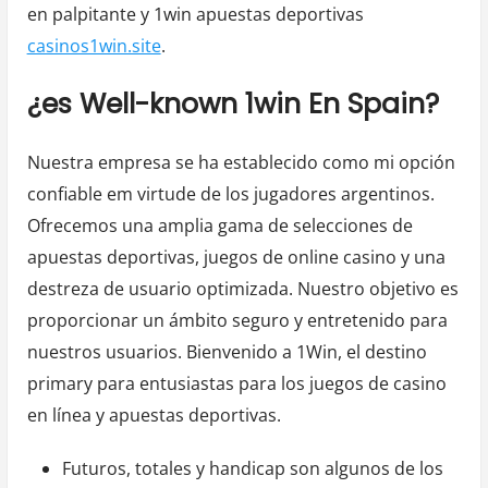
en palpitante y 1win apuestas deportivas
casinos1win.site
.
¿es Well-known 1win En Spain?
Nuestra empresa se ha establecido como mi opción
confiable em virtude de los jugadores argentinos.
Ofrecemos una amplia gama de selecciones de
apuestas deportivas, juegos de online casino y una
destreza de usuario optimizada. Nuestro objetivo es
proporcionar un ámbito seguro y entretenido para
nuestros usuarios. Bienvenido a 1Win, el destino
primary para entusiastas para los juegos de casino
en línea y apuestas deportivas.
Futuros, totales y handicap son algunos de los