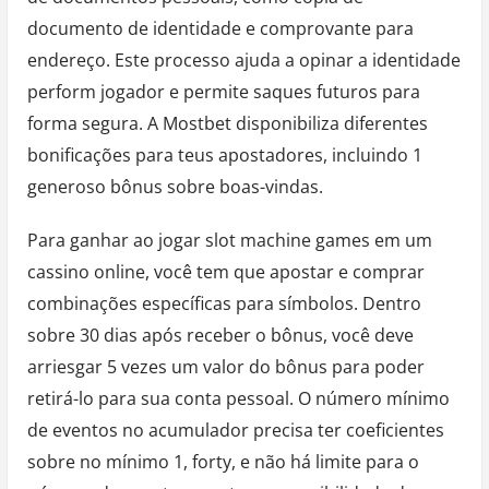
documento de identidade e comprovante para
endereço. Este processo ajuda a opinar a identidade
perform jogador e permite saques futuros para
forma segura. A Mostbet disponibiliza diferentes
bonificações para teus apostadores, incluindo 1
generoso bônus sobre boas-vindas.
Para ganhar ao jogar slot machine games em um
cassino online, você tem que apostar e comprar
combinações específicas para símbolos. Dentro
sobre 30 dias após receber o bônus, você deve
arriesgar 5 vezes um valor do bônus para poder
retirá-lo para sua conta pessoal. O número mínimo
de eventos no acumulador precisa ter coeficientes
sobre no mínimo 1, forty, e não há limite para o