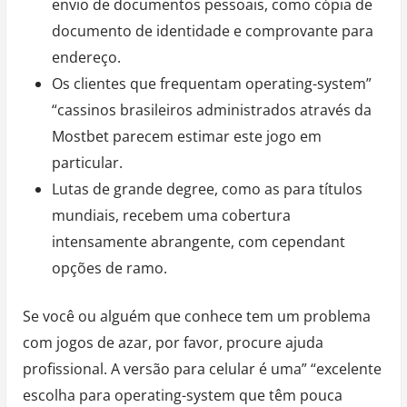
envio de documentos pessoais, como cópia de
documento de identidade e comprovante para
endereço.
Os clientes que frequentam operating-system”
“cassinos brasileiros administrados através da
Mostbet parecem estimar este jogo em
particular.
Lutas de grande degree, como as para títulos
mundiais, recebem uma cobertura
intensamente abrangente, com cependant
opções de ramo.
Se você ou alguém que conhece tem um problema
com jogos de azar, por favor, procure ajuda
profissional. A versão para celular é uma” “excelente
escolha para operating-system que têm pouca