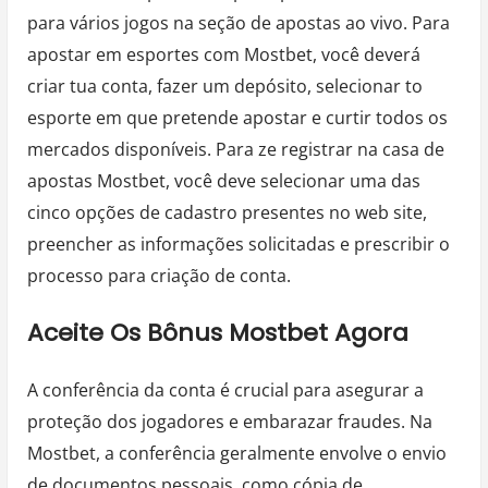
para vários jogos na seção de apostas ao vivo. Para
apostar em esportes com Mostbet, você deverá
criar tua conta, fazer um depósito, selecionar to
esporte em que pretende apostar e curtir todos os
mercados disponíveis. Para ze registrar na casa de
apostas Mostbet, você deve selecionar uma das
cinco opções de cadastro presentes no web site,
preencher as informações solicitadas e prescribir o
processo para criação de conta.
Aceite Os Bônus Mostbet Agora
A conferência da conta é crucial para asegurar a
proteção dos jogadores e embarazar fraudes. Na
Mostbet, a conferência geralmente envolve o envio
de documentos pessoais, como cópia de