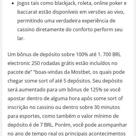
Jogos tais como blackjack, roleta, online poker e
baccarat estão disponíveis em versões ao vivo,
permitindo uma verdadeira experiência de
cassino diretamente do conforto perform seu
lar.
Um bônus de depósito sobre 100% até 1. 700 BRL
electronic 250 rodadas grátis estão incluídos no
pacote de” “boas-vindas da Mostbet, os quais pode
chegar some sort of até 5 depósitos. Seu depósito
será aumentado para um bônus de 125% se você
apostar dentro de alguma hora após some sort of
inscrição no cassino ou dentro sobre 30 minutos
para esportes, como também o valor mínimo de
depósito é de 7 BRL. Porém, você pode acompanhar
no ano de tempo real os principais acontecimentos