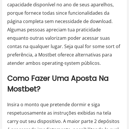
capacidade disponível no ano de seus aparelhos,
porque fornece todas since funcionalidades da
página completa sem necessidade de download.
Algumas pessoas apreciam tua praticidade
enquanto outras valorizam poder acessar suas
contas na qualquer lugar. Seja qual for some sort of
preferência, a Mostbet oferece alternativas para
atender ambos operating-system públicos.
Como Fazer Uma Aposta Na
Mostbet?
Insira o monto que pretende dormir e siga
respetuosamente as instruções exibidas na tela
carry out seu dispositivo. A maior parte 2 depósitos