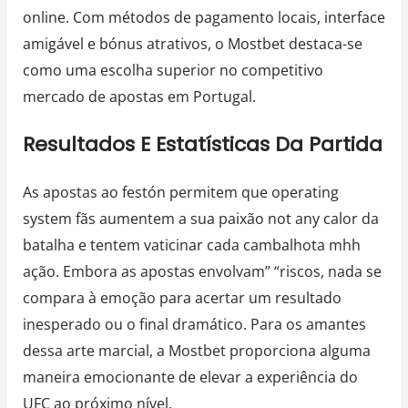
online. Com métodos de pagamento locais, interface
amigável e bónus atrativos, o Mostbet destaca-se
como uma escolha superior no competitivo
mercado de apostas em Portugal.
Resultados E Estatísticas Da Partida
As apostas ao festón permitem que operating
system fãs aumentem a sua paixão not any calor da
batalha e tentem vaticinar cada cambalhota mhh
ação. Embora as apostas envolvam” “riscos, nada se
compara à emoção para acertar um resultado
inesperado ou o final dramático. Para os amantes
dessa arte marcial, a Mostbet proporciona alguma
maneira emocionante de elevar a experiência do
UFC ao próximo nível.