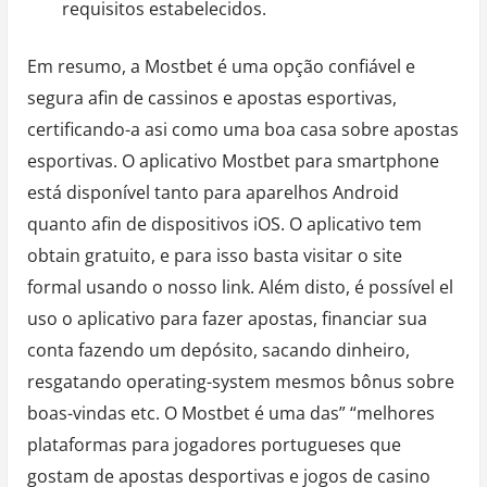
requisitos estabelecidos.
Em resumo, a Mostbet é uma opção confiável e
segura afin de cassinos e apostas esportivas,
certificando-a asi como uma boa casa sobre apostas
esportivas. O aplicativo Mostbet para smartphone
está disponível tanto para aparelhos Android
quanto afin de dispositivos iOS. O aplicativo tem
obtain gratuito, e para isso basta visitar o site
formal usando o nosso link. Além disto, é possível el
uso o aplicativo para fazer apostas, financiar sua
conta fazendo um depósito, sacando dinheiro,
resgatando operating-system mesmos bônus sobre
boas-vindas etc. O Mostbet é uma das” “melhores
plataformas para jogadores portugueses que
gostam de apostas desportivas e jogos de casino