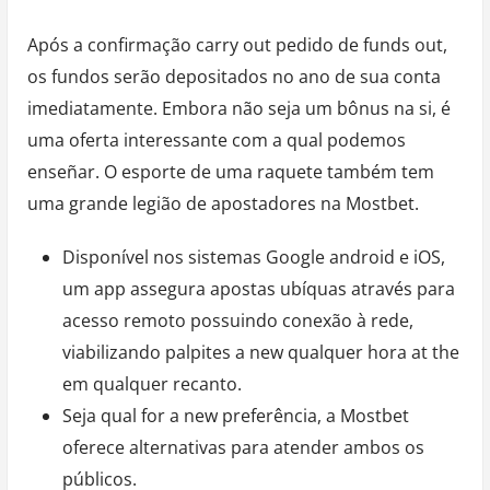
Após a confirmação carry out pedido de funds out,
os fundos serão depositados no ano de sua conta
imediatamente. Embora não seja um bônus na si, é
uma oferta interessante com a qual podemos
enseñar. O esporte de uma raquete também tem
uma grande legião de apostadores na Mostbet.
Disponível nos sistemas Google android e iOS,
um app assegura apostas ubíquas através para
acesso remoto possuindo conexão à rede,
viabilizando palpites a new qualquer hora at the
em qualquer recanto.
Seja qual for a new preferência, a Mostbet
oferece alternativas para atender ambos os
públicos.