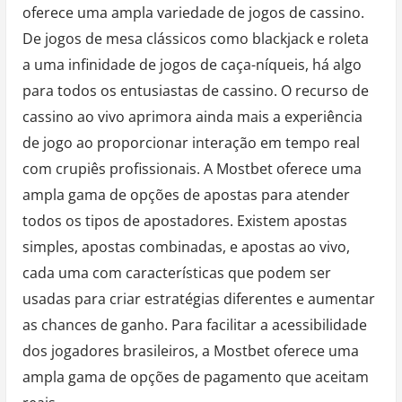
oferece uma ampla variedade de jogos de cassino.
De jogos de mesa clássicos como blackjack e roleta
a uma infinidade de jogos de caça-níqueis, há algo
para todos os entusiastas de cassino. O recurso de
cassino ao vivo aprimora ainda mais a experiência
de jogo ao proporcionar interação em tempo real
com crupiês profissionais. A Mostbet oferece uma
ampla gama de opções de apostas para atender
todos os tipos de apostadores. Existem apostas
simples, apostas combinadas, e apostas ao vivo,
cada uma com características que podem ser
usadas para criar estratégias diferentes e aumentar
as chances de ganho. Para facilitar a acessibilidade
dos jogadores brasileiros, a Mostbet oferece uma
ampla gama de opções de pagamento que aceitam