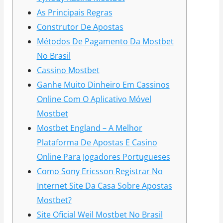
As Principais Regras
Construtor De Apostas
Métodos De Pagamento Da Mostbet
No Brasil
Cassino Mostbet
Ganhe Muito Dinheiro Em Cassinos
Online Com O Aplicativo Móvel
Mostbet
Mostbet England – A Melhor
Plataforma De Apostas E Casino
Online Para Jogadores Portugueses
Como Sony Ericsson Registrar No
Internet Site Da Casa Sobre Apostas
Mostbet?
Site Oficial Weil Mostbet No Brasil