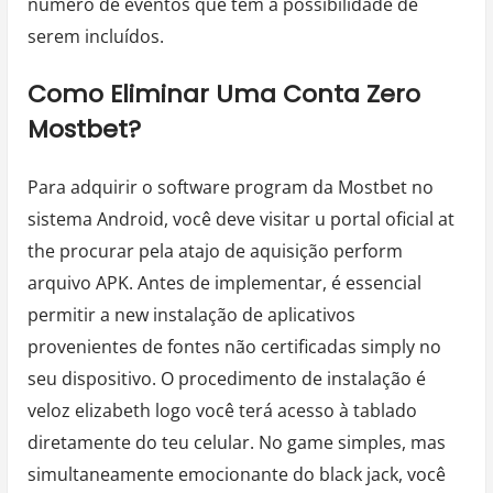
número de eventos que tem a possibilidade de
serem incluídos.
Como Eliminar Uma Conta Zero
Mostbet?
Para adquirir o software program da Mostbet no
sistema Android, você deve visitar u portal oficial at
the procurar pela atajo de aquisição perform
arquivo APK. Antes de implementar, é essencial
permitir a new instalação de aplicativos
provenientes de fontes não certificadas simply no
seu dispositivo. O procedimento de instalação é
veloz elizabeth logo você terá acesso à tablado
diretamente do teu celular. No game simples, mas
simultaneamente emocionante do black jack, você