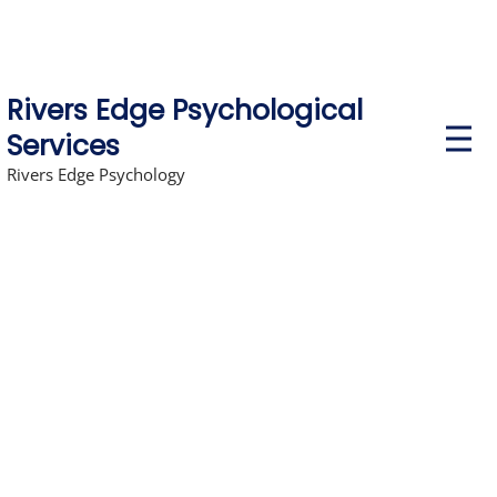
Rivers Edge Psychological
P
Services
r
i
Rivers Edge Psychology
m
a
r
y
M
e
n
u