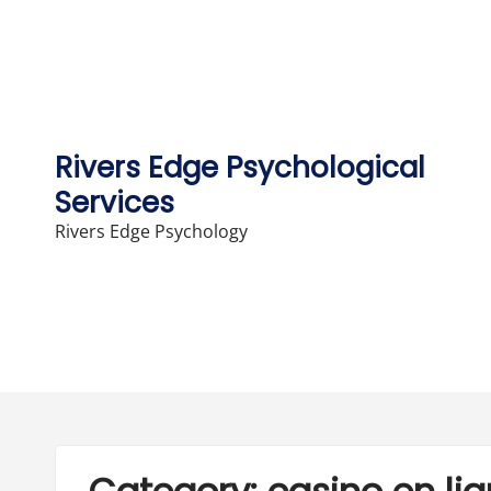
Skip
to
content
Rivers Edge Psychological
Services
Rivers Edge Psychology