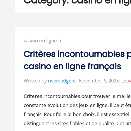
Category:
casino en lig
Posted
casino en ligne fr
in:
Critères incontournables p
casino en ligne français
November 6, 2025
Lea
Written by
riversedgepc
Critères incontournables pour trouver le meill
constante évolution des jeux en ligne, il peut êtr
français. Pour faire le bon choix, il est essentie
distinguent les sites fiables et de qualité. Cet ar