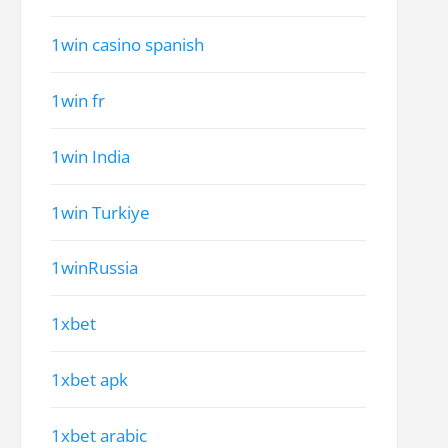
1win casino spanish
1win fr
1win India
1win Turkiye
1winRussia
1xbet
1xbet apk
1xbet arabic