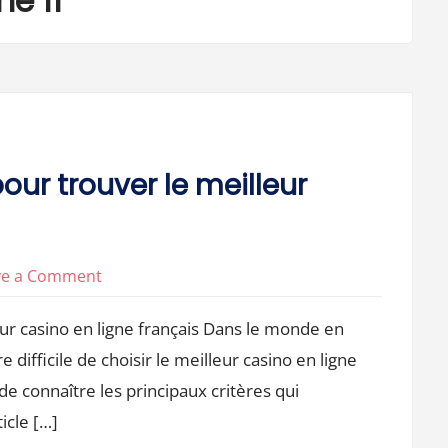
ne fr
our trouver le meilleur
on
ve a Comment
Critères
eur casino en ligne français Dans le monde en
incontournables
e difficile de choisir le meilleur casino en ligne
pour
l de connaître les principaux critères qui
trouver
le
ticle […]