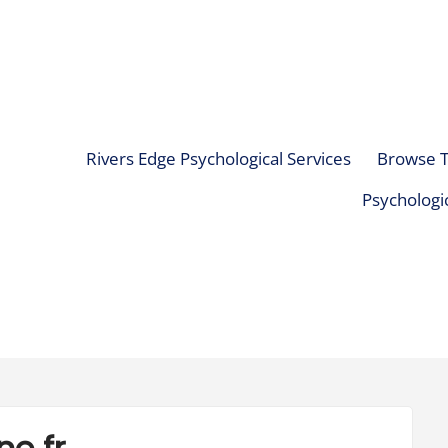
Rivers Edge Psychological Services
Browse T
Psychologic