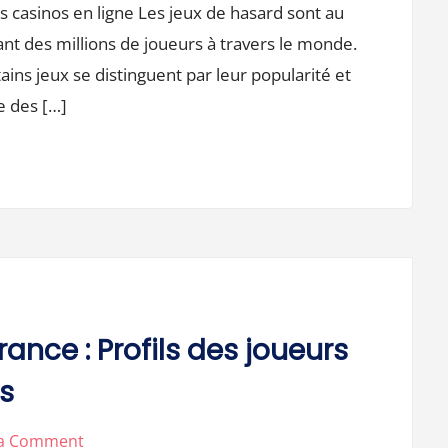
s casinos en ligne Les jeux de hasard sont au
jeux
ant des millions de joueurs à travers le monde.
de
ins jeux se distinguent par leur popularité et
hasard
populaires
ue des […]
dans
les
meilleurs
casinos
en
ligne
rance : Profils des joueurs
s
on
 a Comment