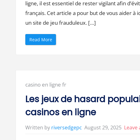
n
a
ligne, il est essentiel de rester vigilant afin d’é
e
t
”
e
français. Cet article a pour but de vous aider à 
f
o
un site de jeu frauduleux. […]
r
m
e
s
“
Read More
d
L
e
e
c
s
a
s
s
i
i
g
n
n
o
e
e
s
n
d
Posted
casino en ligne fr
l
’
i
a
in:
g
l
Les jeux de hasard populai
n
e
e
r
f
t
casinos en ligne
i
e
a
p
b
o
l
u
August 29, 2025
Leave
Written by
riversedgepc
e
r
s
é
”
v