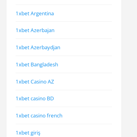
1xbet Argentina
1xbet Azerbajan
1xbet Azerbaydjan
1xbet Bangladesh
1xbet Casino AZ
1xbet casino BD
1xbet casino french
1xbet giriş