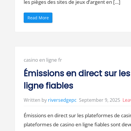
les pièges des sites de jeux d’argent en […]
u
v
e
r
“
Read More
l
N
e
o
m
s
e
c
i
o
l
n
l
s
e
e
u
i
r
l
Posted
casino en ligne fr
c
s
a
p
in:
s
r
Émissions en direct sur le
i
a
n
t
o
i
ligne fiables
e
q
n
u
l
e
i
s
September 9, 2025
Lea
Written by
riversedgepc
g
p
n
o
e
u
f
Émissions en direct sur les plateformes de casin
r
r
é
a
v
plateformes de casino en ligne fiables sont d
n
i
ç