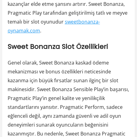
kazançlar elde etme şansını artırır. Sweet Bonanza,
Pragmatic Play tarafından geliştirilmiş tatlı ve meyve
temalı bir slot oyunudur
sweetbonanza-
oynamak.com
.
Sweet Bonanza Slot Özellikleri
Genel olarak, Sweet Bonanza kaskad ödeme
mekanizması ve bonus özellikleri neticesinde
kazanma için büyük fırsatlar sunan ilginç bir slot
makinesidir. Sweet Bonanza Sensible Play’in başarısı,
Pragmatic Play’in genel kalite ve yenilikçilik
standartlarını yansıtır. Pragmatic Perform, sadece
eğlenceli değil, aynı zamanda güvenli ve adil oyun
deneyimleri sunarak oyuncuların beğenisini
kazanmıştır. Bu nedenle, Sweet Bonanza Pragmatic