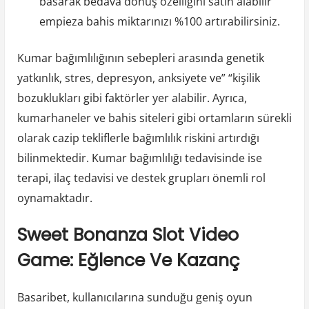
basarak bedava dönüş özelliğini satın alabilir
empieza bahis miktarınızı %100 artırabilirsiniz.
Kumar bağımlılığının sebepleri arasında genetik
yatkınlık, stres, depresyon, anksiyete ve” “kişilik
bozuklukları gibi faktörler yer alabilir. Ayrıca,
kumarhaneler ve bahis siteleri gibi ortamların sürekli
olarak cazip tekliflerle bağımlılık riskini artırdığı
bilinmektedir. Kumar bağımlılığı tedavisinde ise
terapi, ilaç tedavisi ve destek grupları önemli rol
oynamaktadır.
Sweet Bonanza Slot Video
Game: Eğlence Ve Kazanç
Basaribet, kullanıcılarına sunduğu geniş oyun