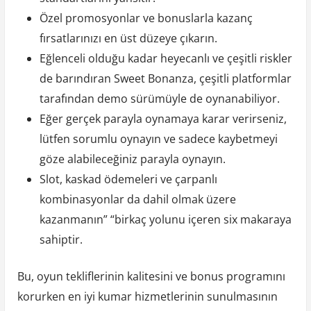
Özel promosyonlar ve bonuslarla kazanç
fırsatlarınızı en üst düzeye çıkarın.
Eğlenceli olduğu kadar heyecanlı ve çeşitli riskler
de barındıran Sweet Bonanza, çeşitli platformlar
tarafından demo sürümüyle de oynanabiliyor.
Eğer gerçek parayla oynamaya karar verirseniz,
lütfen sorumlu oynayın ve sadece kaybetmeyi
göze alabileceğiniz parayla oynayın.
Slot, kaskad ödemeleri ve çarpanlı
kombinasyonlar da dahil olmak üzere
kazanmanın” “birkaç yolunu içeren six makaraya
sahiptir.
Bu, oyun tekliflerinin kalitesini ve bonus programını
korurken en iyi kumar hizmetlerinin sunulmasının