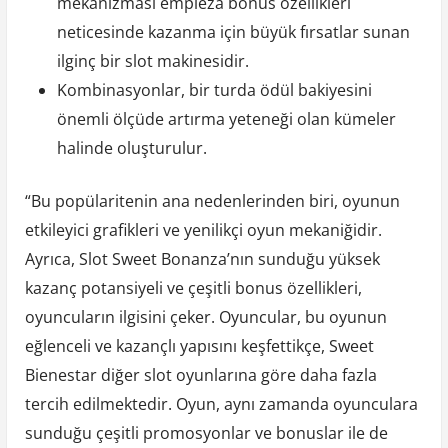
mekanizması empieza bonus özellikleri
neticesinde kazanma için büyük fırsatlar sunan
ilginç bir slot makinesidir.
Kombinasyonlar, bir turda ödül bakiyesini
önemli ölçüde artırma yeteneği olan kümeler
halinde oluşturulur.
“Bu popülaritenin ana nedenlerinden biri, oyunun
etkileyici grafikleri ve yenilikçi oyun mekaniğidir.
Ayrıca, Slot Sweet Bonanza’nın sunduğu yüksek
kazanç potansiyeli ve çeşitli bonus özellikleri,
oyuncuların ilgisini çeker. Oyuncular, bu oyunun
eğlenceli ve kazançlı yapısını keşfettikçe, Sweet
Bienestar diğer slot oyunlarına göre daha fazla
tercih edilmektedir. Oyun, aynı zamanda oyunculara
sunduğu çeşitli promosyonlar ve bonuslar ile de