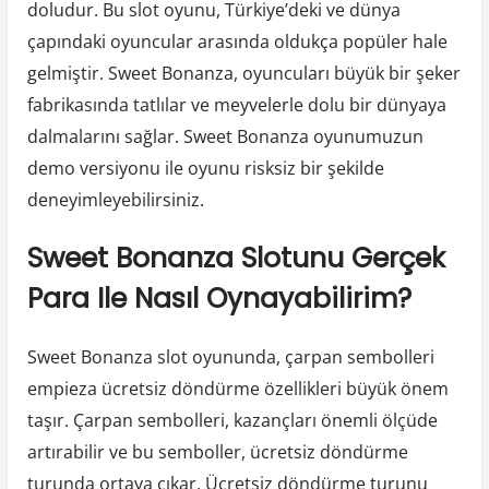
doludur. Bu slot oyunu, Türkiye’deki ve dünya
çapındaki oyuncular arasında oldukça popüler hale
gelmiştir. Sweet Bonanza, oyuncuları büyük bir şeker
fabrikasında tatlılar ve meyvelerle dolu bir dünyaya
dalmalarını sağlar. Sweet Bonanza oyunumuzun
demo versiyonu ile oyunu risksiz bir şekilde
deneyimleyebilirsiniz.
Sweet Bonanza Slotunu Gerçek
Para Ile Nasıl Oynayabilirim?
Sweet Bonanza slot oyununda, çarpan sembolleri
empieza ücretsiz döndürme özellikleri büyük önem
taşır. Çarpan sembolleri, kazançları önemli ölçüde
artırabilir ve bu semboller, ücretsiz döndürme
turunda ortaya çıkar. Ücretsiz döndürme turunu