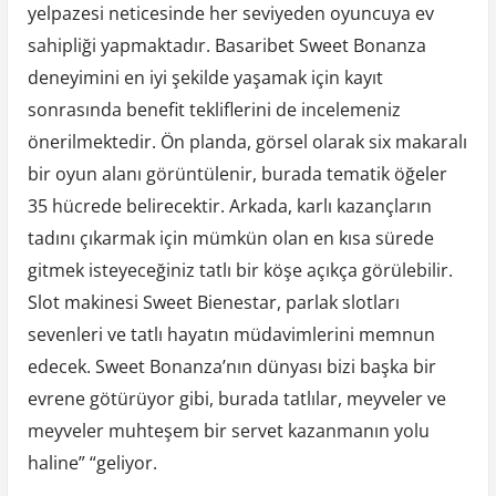
yelpazesi neticesinde her seviyeden oyuncuya ev
sahipliği yapmaktadır. Basaribet Sweet Bonanza
deneyimini en iyi şekilde yaşamak için kayıt
sonrasında benefit tekliflerini de incelemeniz
önerilmektedir. Ön planda, görsel olarak six makaralı
bir oyun alanı görüntülenir, burada tematik öğeler
35 hücrede belirecektir. Arkada, karlı kazançların
tadını çıkarmak için mümkün olan en kısa sürede
gitmek isteyeceğiniz tatlı bir köşe açıkça görülebilir.
Slot makinesi Sweet Bienestar, parlak slotları
sevenleri ve tatlı hayatın müdavimlerini memnun
edecek. Sweet Bonanza’nın dünyası bizi başka bir
evrene götürüyor gibi, burada tatlılar, meyveler ve
meyveler muhteşem bir servet kazanmanın yolu
haline” “geliyor.