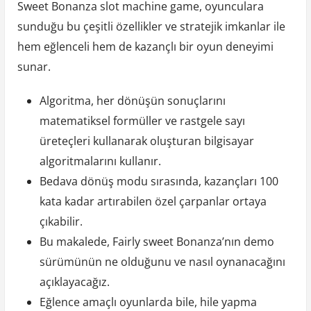
Sweet Bonanza slot machine game, oyunculara
sunduğu bu çeşitli özellikler ve stratejik imkanlar ile
hem eğlenceli hem de kazançlı bir oyun deneyimi
sunar.
Algoritma, her dönüşün sonuçlarını
matematiksel formüller ve rastgele sayı
üreteçleri kullanarak oluşturan bilgisayar
algoritmalarını kullanır.
Bedava dönüş modu sırasında, kazançları 100
kata kadar artırabilen özel çarpanlar ortaya
çıkabilir.
Bu makalede, Fairly sweet Bonanza’nın demo
sürümünün ne olduğunu ve nasıl oynanacağını
açıklayacağız.
Eğlence amaçlı oyunlarda bile, hile yapma