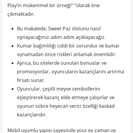
Play’in mükemmel bir örneği” “olarak öne
çıkmaktadır.
Bu makalede, Sweet Paz slotunu nasıl
oynayacağınızı adım adım açıklayacağız.
Kumar bağımlılığı ciddi bir sorundur ve kumar
oynamadan önce riskleri anlamak önemlidir.
Ayrıca, bu sitelerde sunulan bonuslar ve
promosyonlar, oyuncuların kazançlarını artırma
fırsatı sunar.
Oyuncular, çeşitli meyve sembollerini
eşleştirerek kazanç elde etmeye çalışırlar ve
oyunun sobre heyecan verici özelliği kaskad
kazançlarıdır.
Mobil uyumlu yapısı sayesinde your ex zaman ve