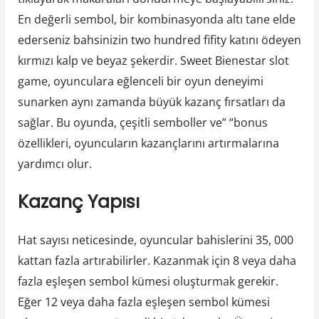
En değerli sembol, bir kombinasyonda altı tane elde
ederseniz bahsinizin two hundred fifity katını ödeyen
kırmızı kalp ve beyaz şekerdir. Sweet Bienestar slot
game, oyunculara eğlenceli bir oyun deneyimi
sunarken aynı zamanda büyük kazanç fırsatları da
sağlar. Bu oyunda, çeşitli semboller ve” “bonus
özellikleri, oyuncuların kazançlarını artırmalarına
yardımcı olur.
Kazanç Yapısı
Hat sayısı neticesinde, oyuncular bahislerini 35, 000
kattan fazla artırabilirler. Kazanmak için 8 veya daha
fazla eşleşen sembol kümesi oluşturmak gerekir.
Eğer 12 veya daha fazla eşleşen sembol kümesi