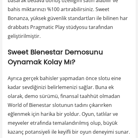
basarak bedava dönüş özelliğini satın alabilir ve
bahis miktarınızı %100 artırabilirsiniz. Sweet
Bonanza, yüksek güvenlik standartları ile bilinen har
drabbats Pragmatic Play stüdyosu tarafından
geliştirilmiştir.
Sweet Bienestar Demosunu
Oynamak Kolay Mı?
Ayrıca gerçek bahisler yapmadan önce slotu eine
kadar sevdiğinizi belirlemenizi sağlar. Buna ek
olarak, demo sürümü, finansal taahhüt olmadan
World of Bienestar slotunun tadını çıkarırken
eğlenmek için harika bir yoldur. Oyun, tatlılar ve
meyveler etrafında temalandırılmış olup, büyük
kazanç potansiyeli ile keyifli bir oyun deneyimi sunar.