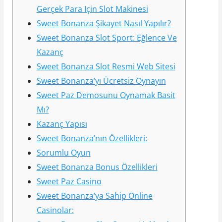
Gerçek Para Için Slot Makinesi
Sweet Bonanza Şikayet Nasıl Yapılır?
Sweet Bonanza Slot Sport: Eğlence Ve
Kazanç
Sweet Bonanza Slot Resmi Web Sitesi
Sweet Bonanza’yı Ücretsiz Oynayın
Sweet Paz Demosunu Oynamak Basit
Mı?
Kazanç Yapısı
Sweet Bonanza’nın Özellikleri:
Sorumlu Oyun
Sweet Bonanza Bonus Özellikleri
Sweet Paz Casino
Sweet Bonanza’ya Sahip Online
Casinolar: