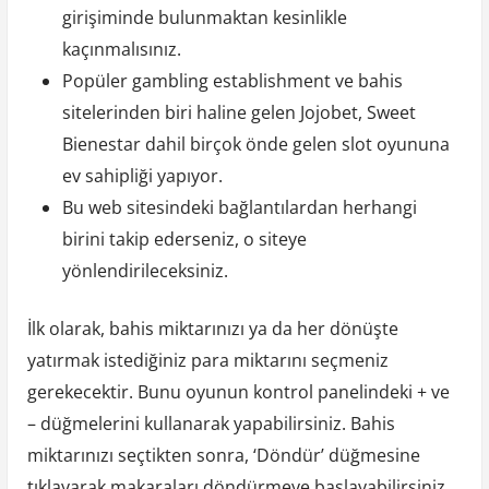
girişiminde bulunmaktan kesinlikle
kaçınmalısınız.
Popüler gambling establishment ve bahis
sitelerinden biri haline gelen Jojobet, Sweet
Bienestar dahil birçok önde gelen slot oyununa
ev sahipliği yapıyor.
Bu web sitesindeki bağlantılardan herhangi
birini takip ederseniz, o siteye
yönlendirileceksiniz.
İlk olarak, bahis miktarınızı ya da her dönüşte
yatırmak istediğiniz para miktarını seçmeniz
gerekecektir. Bunu oyunun kontrol panelindeki + ve
– düğmelerini kullanarak yapabilirsiniz. Bahis
miktarınızı seçtikten sonra, ‘Döndür’ düğmesine
tıklayarak makaraları döndürmeye başlayabilirsiniz.