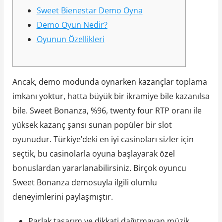
Sweet Bienestar Demo Oyna
Demo Oyun Nedir?
Oyunun Özellikleri
Ancak, demo modunda oynarken kazançlar toplama
imkanı yoktur, hatta büyük bir ikramiye bile kazanılsa
bile. Sweet Bonanza, %96, twenty four RTP oranı ile
yüksek kazanç şansı sunan popüler bir slot
oyunudur. Türkiye’deki en iyi casinoları sizler için
seçtik, bu casinolarla oyuna başlayarak özel
bonuslardan yararlanabilirsiniz. Birçok oyuncu
Sweet Bonanza demosuyla ilgili olumlu
deneyimlerini paylaşmıştır.
Parlak tasarım ve dikkati dağıtmayan müzik