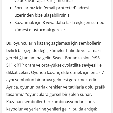
ve dezavantajlar karışımı sunar.
Sorularınız için [email protected] adresi
üzerinden bize ulaşabilirsiniz.
Kazanmak için 8 veya daha fazla eşleşen sembol
kümesi oluşturmak gerekir.
Bu, oyuncuların kazanç sağlaması için sembollerin
belirli bir çizgide değil, kümeler halinde yer alması
gerektiği anlamına gelir. Sweet Bonanza slot, %96.
51’lik RTP oranı ve orta-yüksek volatilite seviyesi ile
dikkat çeker. Oyunda kazanç elde etmek için en az 7
aynı sembolün bir araya gelmesi gerekmektedir.
Ayrıca, oyunun parlak renkler ve tatlılarla dolu grafik
tasarımı,” “oyunculara görsel bir şölen sunar.
Kazanan semboller her kombinasyondan sonra
kaybolur ve yerlerine yenileri gelir, bu da ardışık