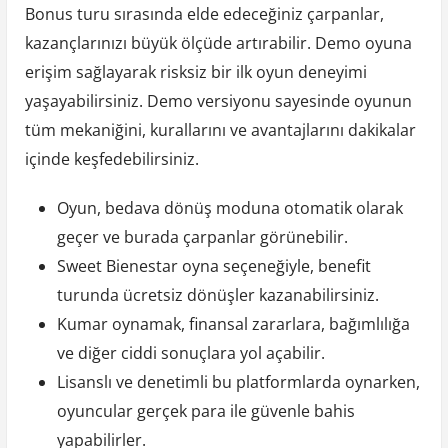
Bonus turu sırasında elde edeceğiniz çarpanlar,
kazançlarınızı büyük ölçüde artırabilir. Demo oyuna
erişim sağlayarak risksiz bir ilk oyun deneyimi
yaşayabilirsiniz. Demo versiyonu sayesinde oyunun
tüm mekaniğini, kurallarını ve avantajlarını dakikalar
içinde keşfedebilirsiniz.
Oyun, bedava dönüş moduna otomatik olarak
geçer ve burada çarpanlar görünebilir.
Sweet Bienestar oyna seçeneğiyle, benefit
turunda ücretsiz dönüşler kazanabilirsiniz.
Kumar oynamak, finansal zararlara, bağımlılığa
ve diğer ciddi sonuçlara yol açabilir.
Lisanslı ve denetimli bu platformlarda oynarken,
oyuncular gerçek para ile güvenle bahis
yapabilirler.