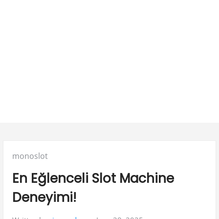
Posted
monoslot
in:
En Eğlenceli Slot Machine
Deneyimi!