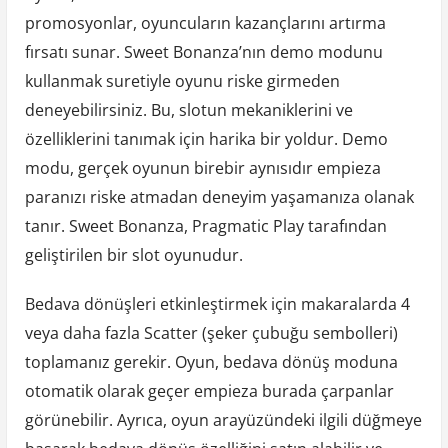
promosyonlar, oyuncuların kazançlarını artırma
fırsatı sunar. Sweet Bonanza’nın demo modunu
kullanmak suretiyle oyunu riske girmeden
deneyebilirsiniz. Bu, slotun mekaniklerini ve
özelliklerini tanımak için harika bir yoldur. Demo
modu, gerçek oyunun birebir aynısıdır empieza
paranızı riske atmadan deneyim yaşamanıza olanak
tanır. Sweet Bonanza, Pragmatic Play tarafından
geliştirilen bir slot oyunudur.
Bedava dönüşleri etkinleştirmek için makaralarda 4
veya daha fazla Scatter (şeker çubuğu sembolleri)
toplamanız gerekir. Oyun, bedava dönüş moduna
otomatik olarak geçer empieza burada çarpanlar
görünebilir. Ayrıca, oyun arayüzündeki ilgili düğmeye