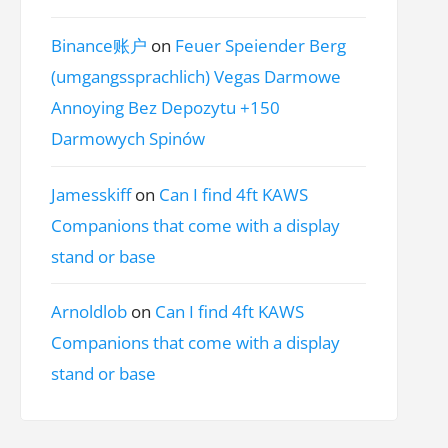
Binance账户
on
Feuer Speiender Berg
(umgangssprachlich) Vegas Darmowe
Annoying Bez Depozytu +150
Darmowych Spinów
Jamesskiff
on
Can I find 4ft KAWS
Companions that come with a display
stand or base
Arnoldlob
on
Can I find 4ft KAWS
Companions that come with a display
stand or base