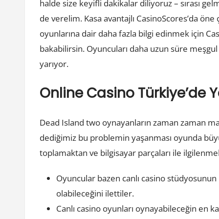
halde size keyifli dakikalar diliyoruz – sırası ge
de verelim. Kasa avantajlı CasinoScores’da öne 
oyunlarına dair daha fazla bilgi edinmek için Ca
bakabilirsin. Oyuncuları daha uzun süre meşgul 
yarıyor.
Online Casino Türkiye’de Y
Dead Island two oynayanların zaman zaman mar
dediğimiz bu problemin yaşanması oyunda büyük
toplamaktan ve bilgisayar parçaları ile ilgilen
Oyuncular bazen canlı casino stüdyosunun r
olabileceğini ilettiler.
Canlı casino oyunları oynayabileceğin en kali