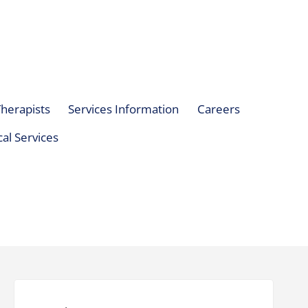
herapists
Services Information
Careers
al Services