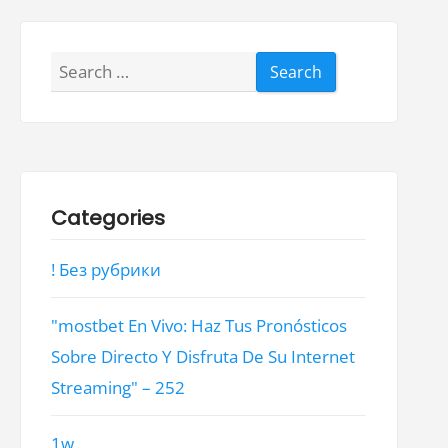
Search
for:
Categories
! Без рубрики
"mostbet En Vivo: Haz Tus Pronósticos
Sobre Directo Y Disfruta De Su Internet
Streaming" – 252
1w