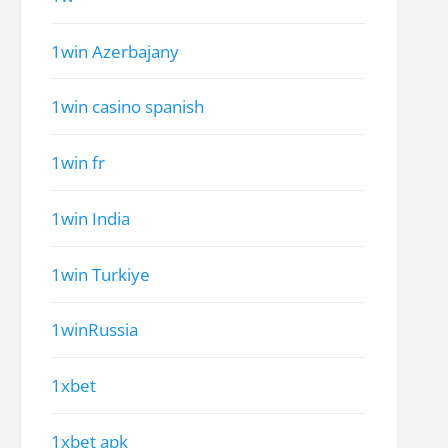
1win Azerbajany
1win casino spanish
1win fr
1win India
1win Turkiye
1winRussia
1xbet
1xbet apk