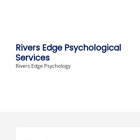
Skip
to
content
Rivers Edge Psychological
Services
Rivers Edge Psychology