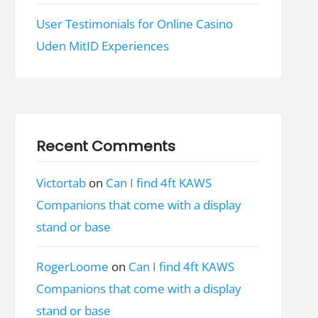
User Testimonials for Online Casino
Uden MitID Experiences
Recent Comments
Victortab
on
Can I find 4ft KAWS
Companions that come with a display
stand or base
RogerLoome
on
Can I find 4ft KAWS
Companions that come with a display
stand or base