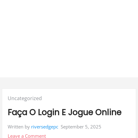
Posted
Uncategorized
in:
Faça O Login E Jogue Online
September 5, 2025
Written by
riversedgepc
on
Leave a Comment