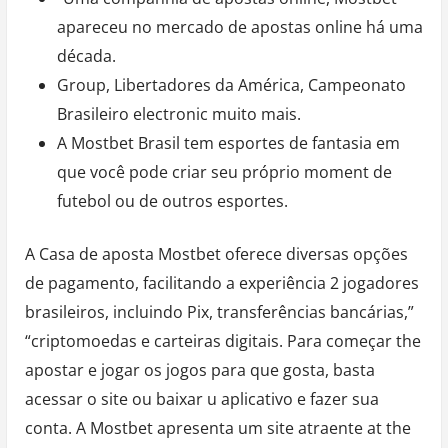
apareceu no mercado de apostas online há uma
década.
Group, Libertadores da América, Campeonato
Brasileiro electronic muito mais.
A Mostbet Brasil tem esportes de fantasia em
que você pode criar seu próprio moment de
futebol ou de outros esportes.
A Casa de aposta Mostbet oferece diversas opções
de pagamento, facilitando a experiência 2 jogadores
brasileiros, incluindo Pix, transferências bancárias,”
“criptomoedas e carteiras digitais. Para começar the
apostar e jogar os jogos para que gosta, basta
acessar o site ou baixar u aplicativo e fazer sua
conta. A Mostbet apresenta um site atraente at the