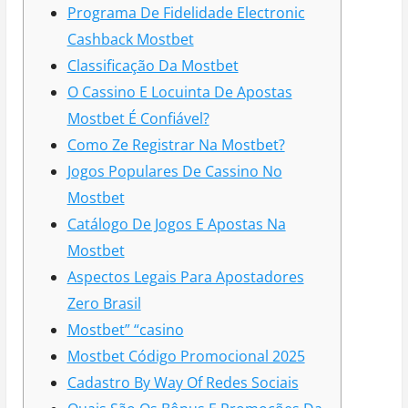
Programa De Fidelidade Electronic
Cashback Mostbet
Classificação Da Mostbet
O Cassino E Locuinta De Apostas
Mostbet É Confiável?
Como Ze Registrar Na Mostbet?
Jogos Populares De Cassino No
Mostbet
Catálogo De Jogos E Apostas Na
Mostbet
Aspectos Legais Para Apostadores
Zero Brasil
Mostbet” “casino
Mostbet Código Promocional 2025
Cadastro By Way Of Redes Sociais