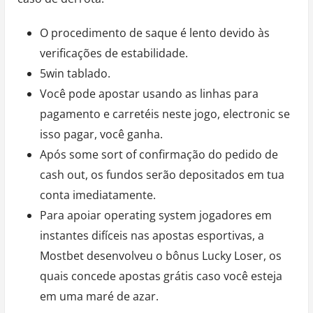
O procedimento de saque é lento devido às
verificações de estabilidade.
5win tablado.
Você pode apostar usando as linhas para
pagamento e carretéis neste jogo, electronic se
isso pagar, você ganha.
Após some sort of confirmação do pedido de
cash out, os fundos serão depositados em tua
conta imediatamente.
Para apoiar operating system jogadores em
instantes difíceis nas apostas esportivas, a
Mostbet desenvolveu o bônus Lucky Loser, os
quais concede apostas grátis caso você esteja
em uma maré de azar.