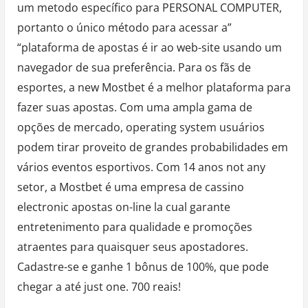
um metodo específico para PERSONAL COMPUTER,
portanto o único método para acessar a”
“plataforma de apostas é ir ao web-site usando um
navegador de sua preferência. Para os fãs de
esportes, a new Mostbet é a melhor plataforma para
fazer suas apostas. Com uma ampla gama de
opções de mercado, operating system usuários
podem tirar proveito de grandes probabilidades em
vários eventos esportivos. Com 14 anos not any
setor, a Mostbet é uma empresa de cassino
electronic apostas on-line la cual garante
entretenimento para qualidade e promoções
atraentes para quaisquer seus apostadores.
Cadastre-se e ganhe 1 bônus de 100%, que pode
chegar a até just one. 700 reais!