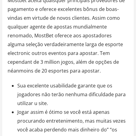
Mostbet aceita quaisquer principais provedores de
pagamento e oferece excelentes bônus de boas-
vindas em virtude de novos clientes. Assim como
qualquer agente de apostas mundialmente
renomado, MostBet oferece aos apostadores
alguma seleção verdadeiramente larga de esporte
electronic outros eventos para apostar. Tem
cependant de 3 million jogos, além de opções de
néanmoins de 20 esportes para apostar.
Sua excelente usabilidade garante que os
jogadores não terão nenhuma dificuldade para
utilizar u site.
Jogar assim é ótimo se você está apenas
procurando entretenimento, mas muitas vezes
você acaba perdendo mais dinheiro do” “os