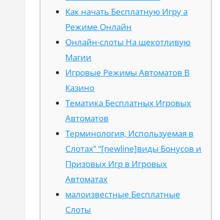
Как начать Бесплатную Игру а
Режиме Онлайн
Онлайн-слоты На щекотливую
Магии
Игровые Режимы Автоматов В
Казино
Тематика Бесплатных Игровых
Автоматов
Терминология, Используемая в
Слотах” “[newline]виды Бонусов и
Призовых Игр в Игровых
Автоматах
малоизвестные Бесплатные
Слоты