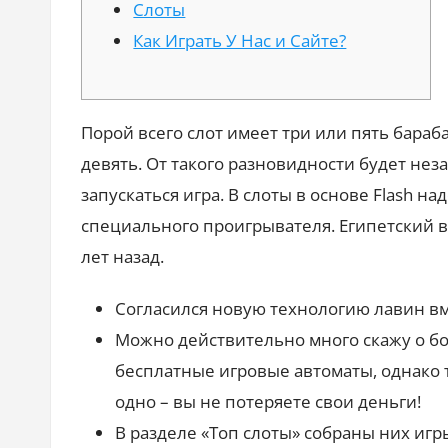
Слоты
Как Играть У Нас и Сайте?
Порой всего слот имеет три или пять бараб
девять. От такого разновидности будет неза
запускаться игра. В слоты в основе Flash н
специального проигрывателя. Египетский в
лет назад.
Согласился новую технологию лавин в
Можно действительно много скажу о б
бесплатные игровые автоматы, однако 
одно – вы не потеряете свои деньги!
В разделе «Топ слоты» собраны них игр