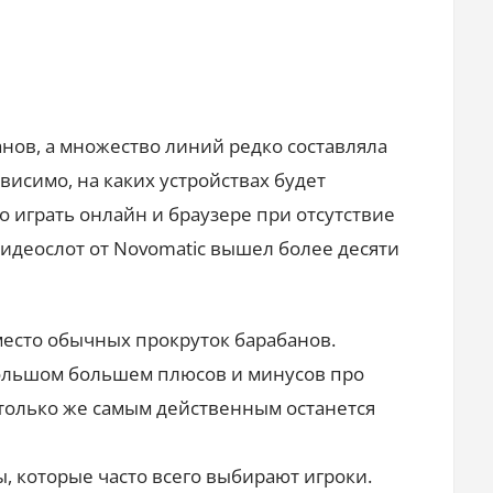
анов, а множество линий редко составляла
висимо, на каких устройствах будет
адо играть онлайн и браузере при отсутствие
идеослот от Novomatic вышел более десяти
место обычных прокруток барабанов.
ольшом большем плюсов и минусов про
только же самым действенным останется
ы, которые часто всего выбирают игроки.