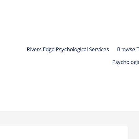
Rivers Edge Psychological Services
Browse T
Psychologic