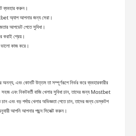
ট ব্যবহার করুন।
bet অ্যাপ আপনার জন্য সেরা।
 জেতার আপডেট পেতে সুবিধা।
ার করাই শ্রেয়।
রে ভালো কাজ করে।
নন্য, এবং কোনটি উত্তম তা সম্পূর্ণরূপে নির্ভর করে ব্যবহারকারীর
রুত, সহজ এবং নিকটবর্তী বাজি খেলার সুবিধা চান, তাদের জন্য Mostbet
 চান এবং বড় পর্দায় খেলার অভিজ্ঞতা পেতে চান, তাদের জন্য ডেস্কটপ
অনুযায়ী আপনি আপনার পছন্দ সিলেক্ট করুন।