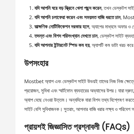
যদি আপনি ঘরে বড় স্ক্রিনে খেলা পছন্দ করেন
, তখন ডেস্কটপ সাই
যদি আপনি চলাফেরা করেন এবং সময়মত বাজি ধরতে চান
, Most
তাত্ক্ষণিক নোটিফিকেশন দরকার হলে
, অ্যাপের মাধ্যমে অফার ও
তদন্ত এবং বিশদ পরিসংখ্যান দেখতে চান
, ডেস্কটপ সাইট ব্যবহ
যদি আপনার ইন্টারনেট স্পিড কম হয়
, অ্যাপটি কম ডাটা খরচ ক
উপসংহার
Mostbet অ্যাপ এবং ডেস্কটপ সাইট উভয়ই তাদের নিজ নিজ ক্ষেত্রে অ
প্রয়োজন, সুবিধা এবং স্মার্টফোন ব্যবহারের অভ্যাসের উপর। যারা দ্
অ্যাপ বেছে নেওয়া উত্তম। অন্যদিকে যারা বিশদ তথ্য বিশ্লেষণ করতে
সাইট বেশি সুবিধাজনক। সুতরাং, আপনার বাজি ধরার লক্ষ্য ও পরিবেশ 
প্রায়শই জিজ্ঞাসিত প্রশ্নাবলী (FAQs)