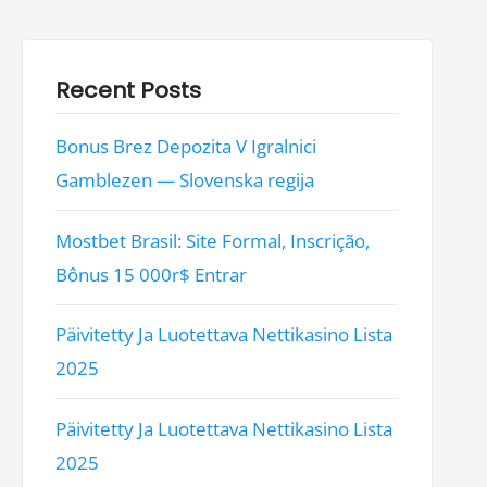
Recent Posts
Bonus Brez Depozita V Igralnici
Gamblezen — Slovenska regija
Mostbet Brasil: Site Formal, Inscrição,
Bônus 15 000r$ Entrar
Päivitetty Ja Luotettava Nettikasino Lista
2025
Päivitetty Ja Luotettava Nettikasino Lista
2025