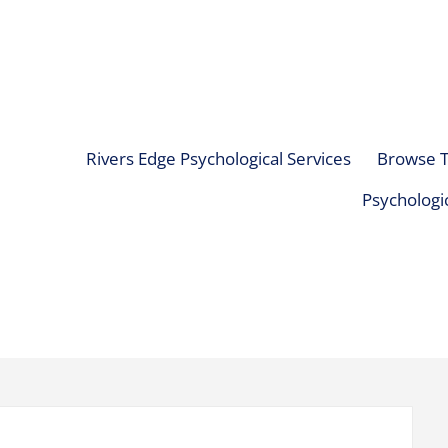
Rivers Edge Psychological Services
Browse T
Psychologic