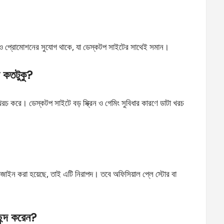
স ও প্রোমোশনের সুযোগ থাকে, যা ডেস্কটপ সাইটের সাথেই সমান।
য কতটুকু?
খরচ করে। ডেস্কটপ সাইটে বড় স্ক্রিন ও গেমিং সুবিধার কারণে ডাটা খরচ
িজাইন করা হয়েছে, তাই এটি নিরাপদ। তবে অফিসিয়াল প্লে স্টোর বা
ন্দ করেন?