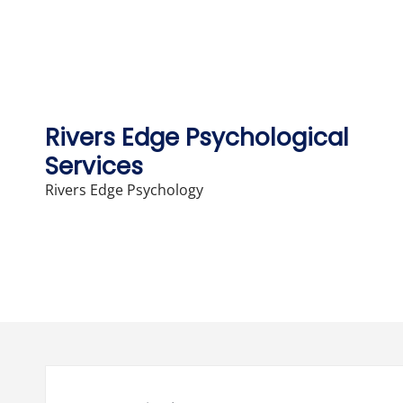
Skip
to
content
Rivers Edge Psychological
Services
Rivers Edge Psychology