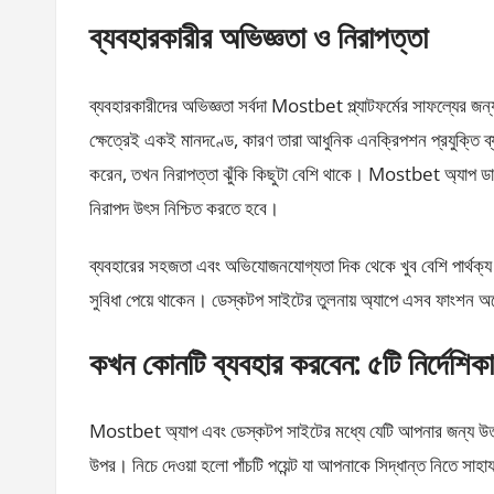
ব্যবহারকারীর অভিজ্ঞতা ও নিরাপত্তা
ব্যবহারকারীদের অভিজ্ঞতা সর্বদা Mostbet প্ল্যাটফর্মের সাফল্যের জন্
ক্ষেত্রেই একই মানদণ্ডে, কারণ তারা আধুনিক এনক্রিপশন প্রযুক্তি ব
করেন, তখন নিরাপত্তা ঝুঁকি কিছুটা বেশি থাকে। Mostbet অ্যাপ ডা
নিরাপদ উৎস নিশ্চিত করতে হবে।
ব্যবহারের সহজতা এবং অভিযোজনযোগ্যতা দিক থেকে খুব বেশি পার্থক্য ন
সুবিধা পেয়ে থাকেন। ডেস্কটপ সাইটের তুলনায় অ্যাপে এসব ফাংশন অনে
কখন কোনটি ব্যবহার করবেন: ৫টি নির্দেশিক
Mostbet অ্যাপ এবং ডেস্কটপ সাইটের মধ্যে যেটি আপনার জন্য উত্তম
উপর। নিচে দেওয়া হলো পাঁচটি পয়েন্ট যা আপনাকে সিদ্ধান্ত নিতে সাহা