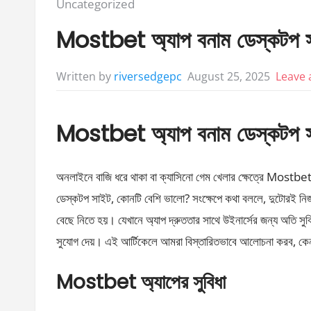
Posted
Uncategorized
in:
Mostbet অ্যাপ বনাম ডেস্কটপ স
August 25, 2025
Leave
Written by
riversedgepc
Mostbet অ্যাপ বনাম ডেস্কটপ স
অনলাইনে বাজি ধরে থাকা বা ক্যাসিনো গেম খেলার ক্ষেত্রে Mostb
ডেস্কটপ সাইট, কোনটি বেশি ভালো? সংক্ষেপে কথা বললে, দুটোরই নিজস
বেছে নিতে হয়। যেখানে অ্যাপ দ্রুততার সাথে উইনার্সের জন্য অতি সুব
সুযোগ দেয়। এই আর্টিকেলে আমরা বিস্তারিতভাবে আলোচনা করব, 
Mostbet অ্যাপের সুবিধা