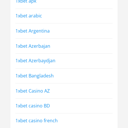
1xbet apk
1xbet arabic
1xbet Argentina
1xbet Azerbajan
1xbet Azerbaydjan
1xbet Bangladesh
1xbet Casino AZ
1xbet casino BD
1xbet casino french