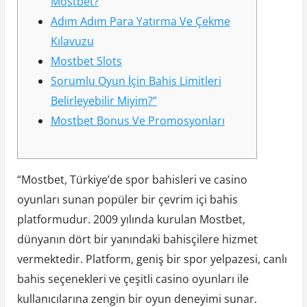
Mostbet?
Adım Adım Para Yatırma Ve Çekme
Kılavuzu
Mostbet Slots
Sorumlu Oyun İçin Bahis Limitleri
Belirleyebilir Miyim?”
Mostbet Bonus Ve Promosyonları
“Mostbet, Türkiye’de spor bahisleri ve casino
oyunları sunan popüler bir çevrim içi bahis
platformudur. 2009 yılında kurulan Mostbet,
dünyanın dört bir yanındaki bahisçilere hizmet
vermektedir. Platform, geniş bir spor yelpazesi, canlı
bahis seçenekleri ve çeşitli casino oyunları ile
kullanıcılarına zengin bir oyun deneyimi sunar.