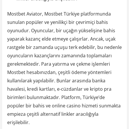
Mostbet Aviator, Mostbet Türkiye platformunda
sunulan popüler ve yenilikçi bir çevrimiçi bahis
oyunudur. Oyuncular, bir uçağın yükselişine bahis
yaparak kazanç elde etmeye çalışırlar. Ancak, uçak
rastgele bir zamanda uçuşu terk edebilir, bu nedenle
oyuncuların kazançlarını zamanında toplamaları
gerekmektedir. Para yatırma ve çekme işlemleri
Mostbet hesabınızdan, çeşitli ödeme yöntemleri
kullanılarak yapılabilir. Bunlar arasında banka
havalesi, kredi kartları, e-cüzdanlar ve kripto pra
birimleri bulunmaktadır. Platform, Türkiye’de
popüler bir bahis ve online casino hizmeti sunmakta
empieza çeşitli alternatif linkler aracılığıyla
erişilebilir.