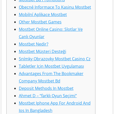
Obecné Informace To Kasinu Mostbet
Mobilní Aplikace Mostbet
Other Mostbet Games
Mostbet Online Casino: Slotlar Ve
Canlı Oyunlar
Mostbet Nedir?
Mostbet Müşteri Desteği
Snímky Obrazovky Mostbet Casino Cz
Tabletler Için Mostbet Uygulaması
Advantages From The Bookmaker
Company Mostbet Bd
Deposit Methods In Mostbet
Ahmet D – “farklı Oyun Seçimi”
Mostbet Iphone App For Android And
Ios In Bangladesh