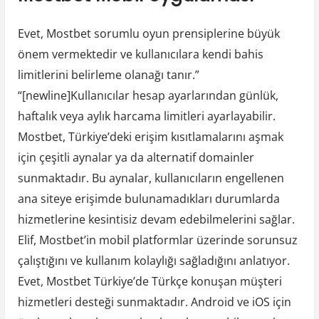
Evet, Mostbet sorumlu oyun prensiplerine büyük
önem vermektedir ve kullanıcılara kendi bahis
limitlerini belirleme olanağı tanır.”
“[newline]Kullanıcılar hesap ayarlarından günlük,
haftalık veya aylık harcama limitleri ayarlayabilir.
Mostbet, Türkiye’deki erişim kısıtlamalarını aşmak
için çeşitli aynalar ya da alternatif domainler
sunmaktadır. Bu aynalar, kullanıcıların engellenen
ana siteye erişimde bulunamadıkları durumlarda
hizmetlerine kesintisiz devam edebilmelerini sağlar.
Elif, Mostbet’in mobil platformlar üzerinde sorunsuz
çalıştığını ve kullanım kolaylığı sağladığını anlatıyor.
Evet, Mostbet Türkiye’de Türkçe konuşan müşteri
hizmetleri desteği sunmaktadır. Android ve iOS için