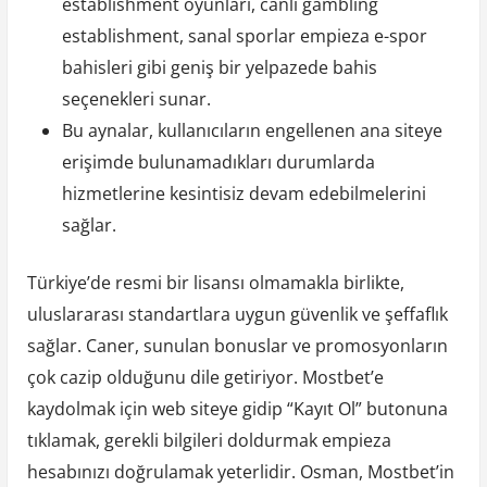
establishment oyunları, canlı gambling
establishment, sanal sporlar empieza e-spor
bahisleri gibi geniş bir yelpazede bahis
seçenekleri sunar.
Bu aynalar, kullanıcıların engellenen ana siteye
erişimde bulunamadıkları durumlarda
hizmetlerine kesintisiz devam edebilmelerini
sağlar.
Türkiye’de resmi bir lisansı olmamakla birlikte,
uluslararası standartlara uygun güvenlik ve şeffaflık
sağlar. Caner, sunulan bonuslar ve promosyonların
çok cazip olduğunu dile getiriyor. Mostbet’e
kaydolmak için web siteye gidip “Kayıt Ol” butonuna
tıklamak, gerekli bilgileri doldurmak empieza
hesabınızı doğrulamak yeterlidir. Osman, Mostbet’in