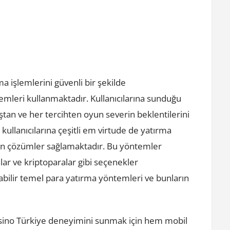
ma işlemlerini güvenli bir şekilde
lemleri kullanmaktadır. Kullanıcılarına sunduğu
ştan ve her tercihten oyun severin beklentilerini
kullanıcılarına çeşitli em virtude de yatırma
gun çözümler sağlamaktadır. Bu yöntemler
nlar ve kriptoparalar gibi seçenekler
abilir temel para yatırma yöntemleri ve bunların
 casino Türkiye deneyimini sunmak için hem mobil