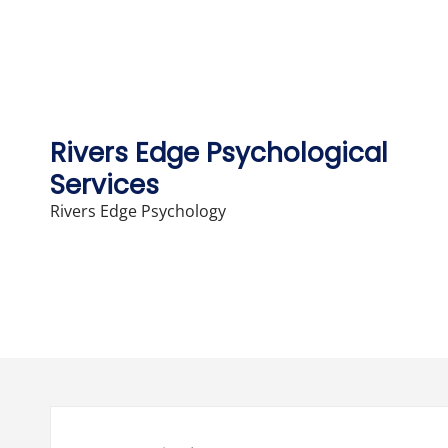
Skip
to
content
Rivers Edge Psychological
Services
Rivers Edge Psychology