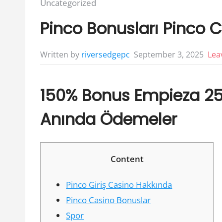
Posted
Uncategorized
in:
Pinco Bonusları Pinco 
September 3, 2025
Lea
Written by
riversedgepc
150% Bonus Empieza 25
Anında Ödemeler
Content
Pinco Giriş Casino Hakkında
Pinco Casino Bonuslar
Spor