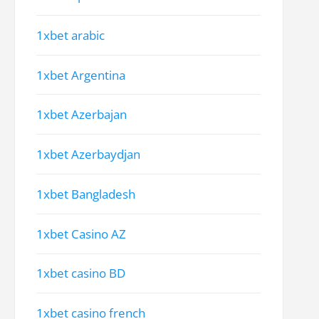
1xbet arabic
1xbet Argentina
1xbet Azerbajan
1xbet Azerbaydjan
1xbet Bangladesh
1xbet Casino AZ
1xbet casino BD
1xbet casino french