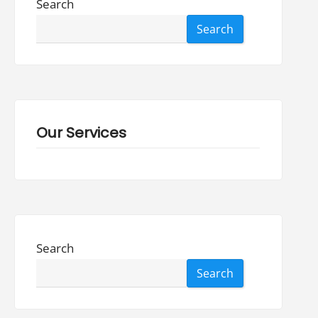
Search
Search
Our Services
Search
Search