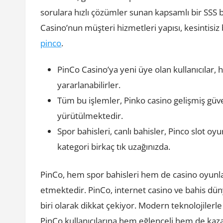
sorulara hızlı çözümler sunan kapsamlı bir SSS
Casino’nun müşteri hizmetleri yapısı, kesintisiz
pinco
.
PinCo Casino’ya yeni üye olan kullanıcılar
yararlanabilirler.
Tüm bu işlemler, Pinko casino gelişmiş güven
yürütülmektedir.
Spor bahisleri, canlı bahisler, Pinсo slot oyu
kategori birkaç tık uzağınızda.
PinCo, hem spor bahisleri hem de casino oyunları
etmektedir. PinCo, internet casino ve bahis dü
biri olarak dikkat çekiyor. Modern teknolojilerle
PinCo kullanıcılarına hem eğlenceli hem de kaza