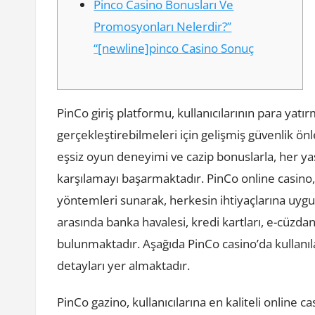
Pinco Casino Bonusları Ve
Promosyonları Nelerdir?”
“[newline]pinco Casino Sonuç
PinCo giriş platformu, kullanıcılarının para yatır
gerçekleştirebilmeleri için gelişmiş güvenlik ön
eşsiz oyun deneyimi ve cazip bonuslarla, her ya
karşılamayı başarmaktadır. PinCo online casino, 
yöntemleri sunarak, herkesin ihtiyaçlarına uy
arasında banka havalesi, kredi kartları, e-cüzda
bulunmaktadır. Aşağıda PinCo casino’da kullanıl
detayları yer almaktadır.
PinCo gazino, kullanıcılarına en kaliteli online