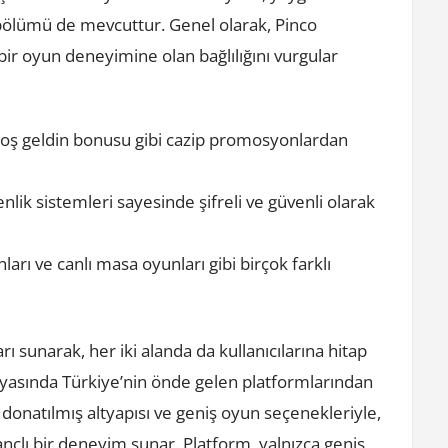
 bölümü de mevcuttur. Genel olarak, Pinco
 bir oyun deneyimine olan bağlılığını vurgular
, hoş geldin bonusu gibi cazip promosyonlardan
lik sistemleri sayesinde şifreli ve güvenli olarak
nları ve canlı masa oyunları gibi birçok farklı
 sunarak, her iki alanda da kullanıcılarına hitap
nyasında Türkiye’nin önde gelen platformlarından
 donatılmış altyapısı ve geniş oyun seçenekleriyle,
nçlı bir deneyim sunar. Platform, yalnızca geniş