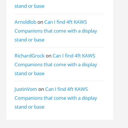
stand or base
Arnoldlob
on
Can I find 4ft KAWS
Companions that come with a display
stand or base
RichardGrock
on
Can I find 4ft KAWS
Companions that come with a display
stand or base
JustinVom
on
Can I find 4ft KAWS
Companions that come with a display
stand or base