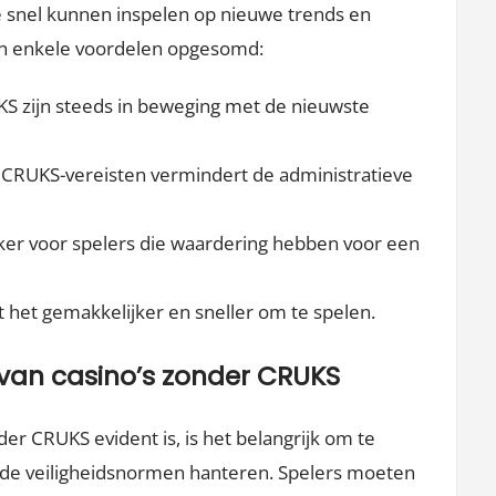
 ze snel kunnen inspelen op nieuwe trends en
an enkele voordelen opgesomd:
S zijn steeds in beweging met de nieuwste
 CRUKS-vereisten vermindert de administratieve
jker voor spelers die waardering hebben voor een
 het gemakkelijker en sneller om te spelen.
 van casino’s zonder CRUKS
er CRUKS evident is, is het belangrijk om te
elfde veiligheidsnormen hanteren. Spelers moeten