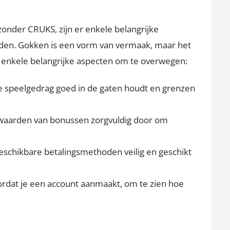
zonder CRUKS, zijn er enkele belangrijke
den. Gokken is een vorm van vermaak, maar het
n enkele belangrijke aspecten om te overwegen:
je speelgedrag goed in de gaten houdt en grenzen
waarden van bonussen zorgvuldig door om
eschikbare betalingsmethoden veilig en geschikt
ordat je een account aanmaakt, om te zien hoe