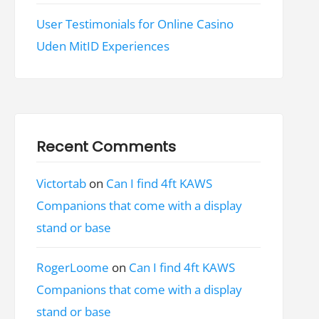
User Testimonials for Online Casino
Uden MitID Experiences
Recent Comments
Victortab
on
Can I find 4ft KAWS
Companions that come with a display
stand or base
RogerLoome
on
Can I find 4ft KAWS
Companions that come with a display
stand or base