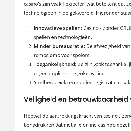
casino’s zijn vaak flexibeler, wat betekent dat
technologieën in de gokwereld. Hieronder sta
Innovatieve spellen:
Casino’s zonder CRUK
spellen en technologieën.
Minder bureaucratie:
De afwezigheid van
rompslomp voor spelers.
Toegankelijkheid:
Ze zijn vaak toegankeli
ongecompliceerde gokervaring.
Snelheid:
Gokken zonder registratie maakt
Veiligheid en betrouwbaarheid
Hoewel de aantrekkingskracht van casino’s zond
benadrukken dat niet alle online casino’s dez