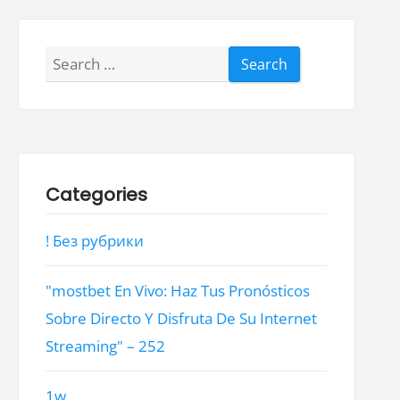
Search
for:
Categories
! Без рубрики
"mostbet En Vivo: Haz Tus Pronósticos
Sobre Directo Y Disfruta De Su Internet
Streaming" – 252
1w