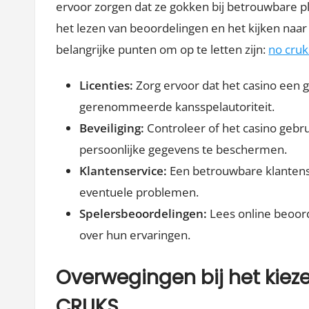
ervoor zorgen dat ze gokken bij betrouwbare pl
het lezen van beoordelingen en het kijken na
belangrijke punten om op te letten zijn:
no cruk
Licenties:
Zorg ervoor dat het casino een g
gerenommeerde kansspelautoriteit.
Beveiliging:
Controleer of het casino gebr
persoonlijke gegevens te beschermen.
Klantenservice:
Een betrouwbare klantense
eventuele problemen.
Spelersbeoordelingen:
Lees online beoor
over hun ervaringen.
Overwegingen bij het kiez
CRUKS