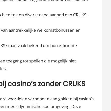
’s bieden een diverser spelaanbod dan CRUKS-
k van aantrekkelijke welkomstbonussen en
KS staan vaak bekend om hun efficiënte
en toegang tot spellen die mogelijk niet
tes.
ij casino’s zonder CRUKS
ndere voordelen verbonden aan gokken bij casino’s
 een meer dynamische spelomgeving. Deze