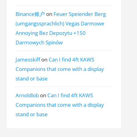
Binance账户
on
Feuer Speiender Berg
(umgangssprachlich) Vegas Darmowe
Annoying Bez Depozytu +150
Darmowych Spinów
Jamesskiff
on
Can I find 4ft KAWS
Companions that come with a display
stand or base
Arnoldlob
on
Can I find 4ft KAWS
Companions that come with a display
stand or base