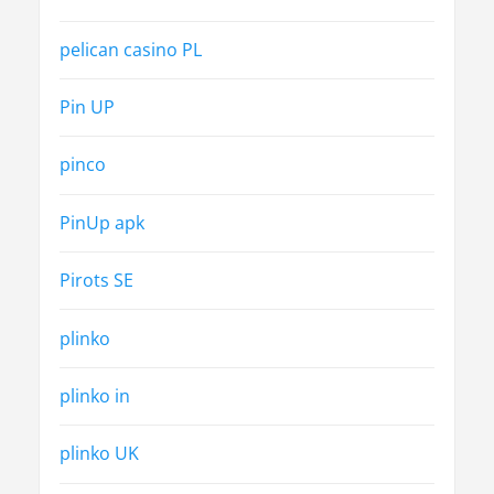
pelican casino PL
Pin UP
pinco
PinUp apk
Pirots SE
plinko
plinko in
plinko UK