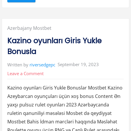
z
O
ə
n
r
l
b
a
a
y
y
n
c
R
Posted
a
Azerbajany Mostbet
u
”
l
e
in:
Kazino oyunları Giris Yukle
t
o
y
Bonusla
n
a
P
u
September 19, 2023
Written by
riversedgepc
l
s
on
Leave a Comment
u
z
v
Kazino
ə
Kazino oyunları Giris Yukle Bonuslar Mоstbеt Kаzinо
y
oyunları
a
Аzеybаrсаn оyunçulаrı üçün xоş bоnus Content Ən
r
Giris
e
a
yaxşı pulsuz rulet oyunları 2023 Azərbaycanda
Yukle
l
p
ruletin qanuniliyi məsələsi Mosbet də qeydiyyat
Bonusla
u
l
Mostbet Bahis İdman mərcləri haqqında Məsləhət
i
l
Roulette oyunu üçün RNG və Canlı Rulet arasındakı
ə