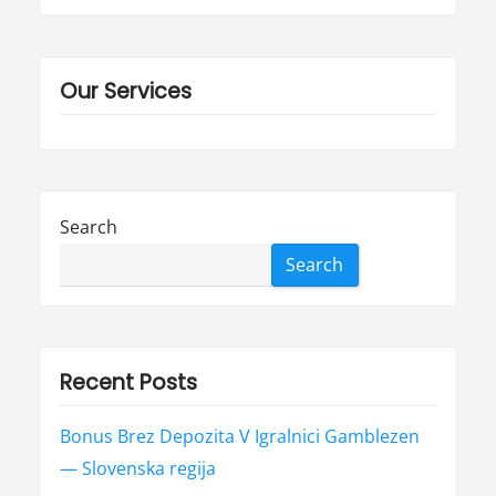
a
m
ı
n
d
a
Our Services
O
n
l
a
y
n
K
a
z
i
Search
n
o
Search
:
M
ü
x
t
ə
l
i
Recent Posts
f
O
y
u
Bonus Brez Depozita V Igralnici Gamblezen
n
l
— Slovenska regija
a
r