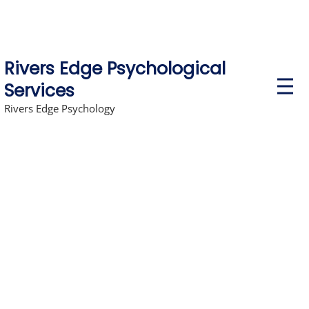
Rivers Edge Psychological
P
Services
r
i
Rivers Edge Psychology
m
a
r
y
M
e
n
u