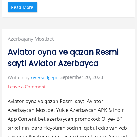
“
Read More
M
o
s
t
b
e
t
Posted
Azerbajany Mostbet
A
Z
M
in:
Aviator oyna və qazan Rəsmi
o
s
t
sayti Aviator Azerbayca
b
e
t
A
September 20, 2023
Written by
riversedgepc
Z
A
on
Leave a Comment
z
e
r
Aviator
b
Aviator oyna və qazan Rəsmi sayti Aviator
a
oyna
y
Azerbaycan Mostbet Yukle Azerbaycan APK & Indir
c
və
a
n
App Content bet azerbaycan promokod: Əliyev BP
qazan
c
a
şirkətinin İdarə Heyətinin sədrini qəbul edib win veb
Rəsmi
s
i
saytında Aviator game Casino Oyun Türleri: Android