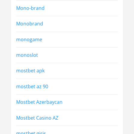
Mono-brand
Monobrand
monogame
monoslot
mostbet apk
mostbet az 90
Mostbet Azerbaycan
Mostbet Casino AZ
mostbet giriş