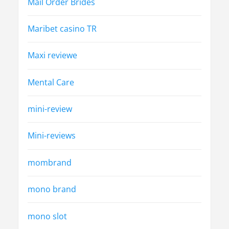
Mail Order Brides
Maribet casino TR
Maxi reviewe
Mental Care
mini-review
Mini-reviews
mombrand
mono brand
mono slot