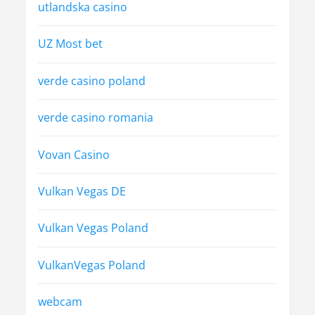
utlandska casino
UZ Most bet
verde casino poland
verde casino romania
Vovan Casino
Vulkan Vegas DE
Vulkan Vegas Poland
VulkanVegas Poland
webcam