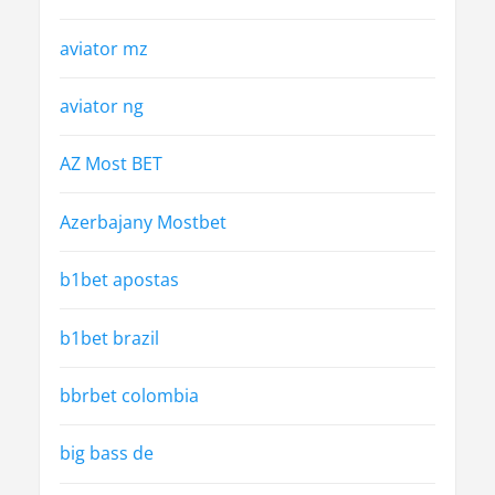
aviator mz
aviator ng
AZ Most BET
Azerbajany Mostbet
b1bet apostas
b1bet brazil
bbrbet colombia
big bass de