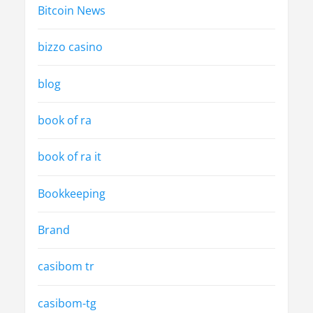
Bitcoin News
bizzo casino
blog
book of ra
book of ra it
Bookkeeping
Brand
casibom tr
casibom-tg