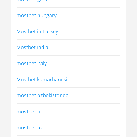
mostbet hungary
Mostbet in Turkey
Mostbet India
mostbet italy
Mostbet kumarhanesi
mostbet ozbekistonda
mostbet tr
mostbet uz