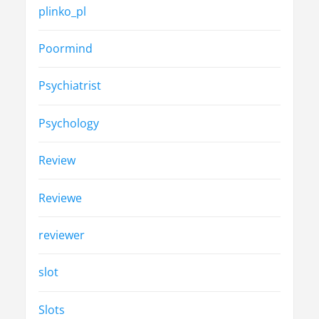
plinko_pl
Poormind
Psychiatrist
Psychology
Review
Reviewe
reviewer
slot
Slots