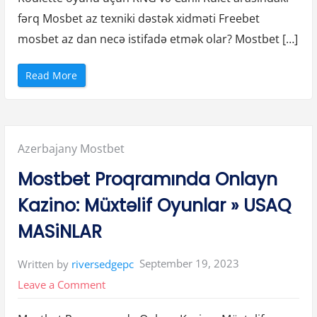
R
o
fərq Mosbet az texniki dəstək xidməti Freebet
u
l
mosbet az dan necə istifadə etmək olar? Mostbet […]
e
t
t
e
“
Read More
7
K
7
a
A
z
z
i
ə
n
r
o
b
o
a
Posted
Azerbajany Mostbet
y
y
u
c
n
in:
a
Mostbet Proqramında Onlayn
l
”
a
r
Kazino: Müxtəlif Oyunlar » USAQ
ı
G
i
MASiNLAR
r
i
s
Y
September 19, 2023
Written by
riversedgepc
u
k
on
Leave a Comment
l
e
Mostbet
B
o