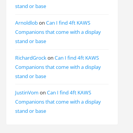
stand or base
Arnoldlob
on
Can I find 4ft KAWS
Companions that come with a display
stand or base
RichardGrock
on
Can I find 4ft KAWS
Companions that come with a display
stand or base
JustinVom
on
Can I find 4ft KAWS
Companions that come with a display
stand or base