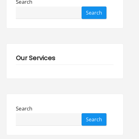
Search
Search
Our Services
Search
Search