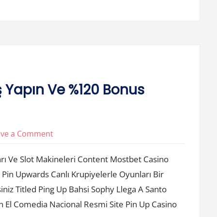
iş Yapın Ve %120 Bonus
on
ave a Comment
Pin-
ları Ve Slot Makineleri Content Mostbet Casino
up
in Upwards Canlı Krupiyelerle Oyunları Bir
Casino
niz Titled Ping Up Bahsi Sophy Llega A Santo
Türkiye
Giriş
n El Comedia Nacional Resmi Site Pin Up Casino