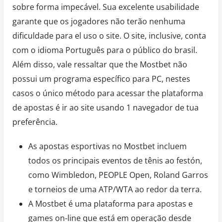
sobre forma impecável. Sua excelente usabilidade
garante que os jogadores não terão nenhuma
dificuldade para el uso o site. O site, inclusive, conta
com o idioma Português para o público do brasil.
Além disso, vale ressaltar que the Mostbet não
possui um programa específico para PC, nestes
casos o único método para acessar the plataforma
de apostas é ir ao site usando 1 navegador de tua
preferência.
As apostas esportivas no Mostbet incluem
todos os principais eventos de tênis ao festón,
como Wimbledon, PEOPLE Open, Roland Garros
e torneios de uma ATP/WTA ao redor da terra.
A Mostbet é uma plataforma para apostas e
games on-line que está em operação desde