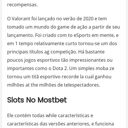
recompensas.
O Valorant foi lançado no verão de 2020 e tem
tomado um mundo do game de ação a partir de seu
lançamento. Foi criado com to eSports em mente, e
em 1 tempo relativamente curto tornou-se um dos
principais títulos ag competição. Há bastante
poucos jogos esportivos tão impressionantes ou
importantes como o Dota 2. Um simples moba ze
tornou um titã esportivo recorde la cual ganhou
milhões at the milhões de telespectadores.
Slots No Mostbet
Ele contém todas while características e
características das versões anteriores, e funciona