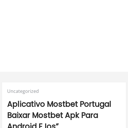
Posted
Uncategorized
in:
Aplicativo Mostbet Portugal
Baixar Mostbet Apk Para
Android E Ios”