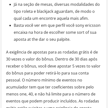
Já na seção de mesas, diversas modalidades do
tipo roleta e blackjack aguardam, de modo o
qual cada um encontre aquela mais afim.
Basta você ver em que perfil você sony ericsson
encaixa na hora de escolher some sort of sua
aposta at the dar o seu palpite.
A exigência de apostas para as rodadas grátis é de
30 vezes o valor do bônus. Dentro de 30 dias após
receber o bônus, você deve apostar 5 vezes to valor
do bônus para poder retirá-lo para sua conta
pessoal. O número mínimo de eventos no
acumulador tem que ter coeficientes sobre pelo
menos one, 40, e não há limite para o número de
eventos que podem producir incluídos. As rodadas
grátis estão sujeitas a uma exigência de aposta