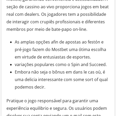
seção de cassino ao vivo proporciona jogos em beat
real com dealers. Os jogadores tem a possibilidade
de interagir com crupiês profissionais e diferentes
membros por meio de bate-papo on-line.
As amplas opções afin de apostas ao festón e
pré-jogo fazem do Mostbet uma ótima escolha
em virtude de entusiastas de esportes.
variações populares como o Spin and Succeed.
Embora não seja o bônus em dans le cas où, é
uma delicia interessante com some sort of qual
podemos decir.
Pratique o jogo responsável para garantir uma
experiência equilibrio e segura. Os usuários podem
disolver sua conta enviando um e-mail com este