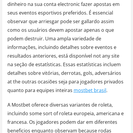
dinheiro na sua conta electronic fazer apostas em
seus eventos esportivos preferidos. É essencial
observar que arriesgar pode ser gallardo assim
como os usuários devem apostar apenas o que
podem destruir. Uma ampla variedade de
informações, incluindo detalhes sobre eventos e
resultados anteriores, está disponível not any site
na seção de estatísticas. Essas estatísticas incluem
detalhes sobre vitórias, derrotas, gols, adversários
at the outras ocasiões seja para jogadores privados
quanto para equipes inteiras
mostbet brasil
.
A Mostbet oferece diversas variantes de roleta,
incluindo some sort of roleta europeia, americana e
francesa. Os jogadores podem dar em diferentes
beneficios enquanto observam because rodas