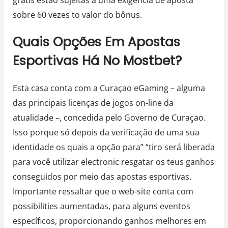
sobre 60 vezes to valor do bônus.
Quais Opções Em Apostas
Esportivas Há No Mostbet?
Esta casa conta com a Curaçao eGaming – alguma
das principais licenças de jogos on-line da
atualidade –, concedida pelo Governo de Curaçao.
Isso porque só depois da verificação de uma sua
identidade os quais a opção para” “tiro será liberada
para você utilizar electronic resgatar os teus ganhos
conseguidos por meio das apostas esportivas.
Importante ressaltar que o web-site conta com
possibilities aumentadas, para alguns eventos
específicos, proporcionando ganhos melhores em