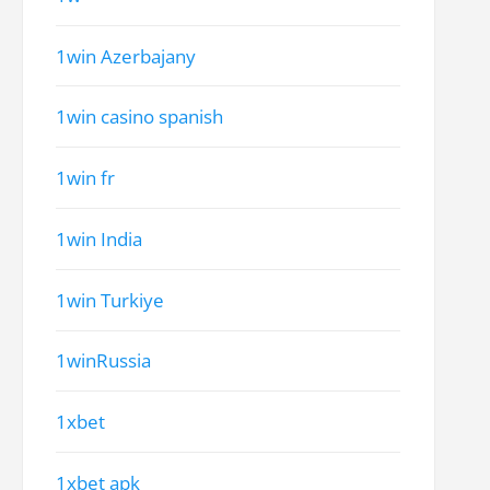
1win Azerbajany
1win casino spanish
1win fr
1win India
1win Turkiye
1winRussia
1xbet
1xbet apk