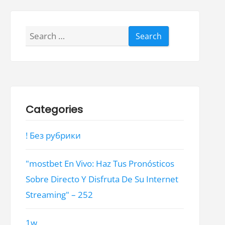
Search
for:
Categories
! Без рубрики
"mostbet En Vivo: Haz Tus Pronósticos
Sobre Directo Y Disfruta De Su Internet
Streaming" – 252
1w