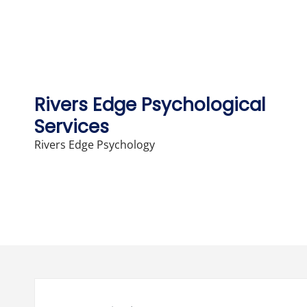
Skip
to
content
Rivers Edge Psychological
Services
Rivers Edge Psychology