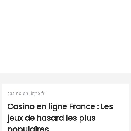
Posted
casino en ligne fr
in:
Casino en ligne France : Les
jeux de hasard les plus
populaires