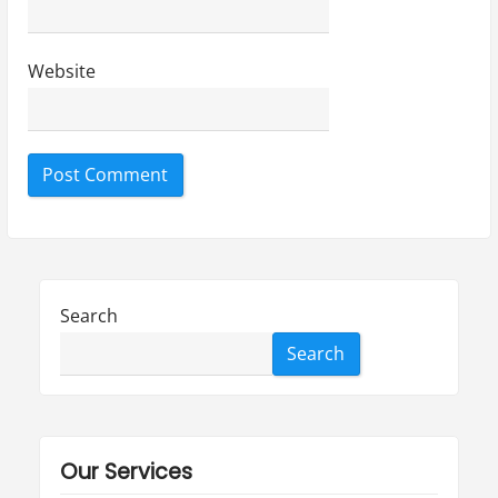
Website
Search
Search
Our Services