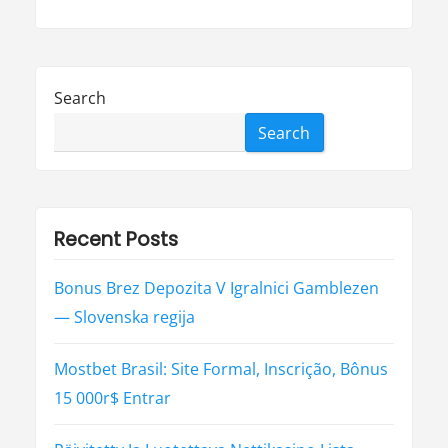
Search
Search
Recent Posts
Bonus Brez Depozita V Igralnici Gamblezen
— Slovenska regija
Mostbet Brasil: Site Formal, Inscrição, Bônus
15 000r$ Entrar