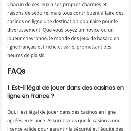
Chacun de ces jeux a ses propres charmes et
raisons de séduire, mais tous contribuent à faire des
casinos en ligne une destination populaire pour le
divertissement. Que vous soyez un novice ou un
joueur chevronné, le monde des jeux de hasard en
ligne français est riche et varié, promettant des
heures de plaisir.
FAQs
1. Est-il légal de jouer dans des casinos en
ligne en France ?
Oui, il est légal de jouer dans des casinos en ligne
agréés en France. Assurez-vous que le casino a une
licence valide pour garantir la sécurité et l’équité des