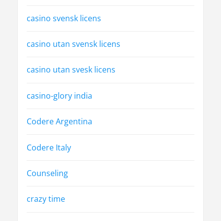
casino svensk licens
casino utan svensk licens
casino utan svesk licens
casino-glory india
Codere Argentina
Codere Italy
Counseling
crazy time