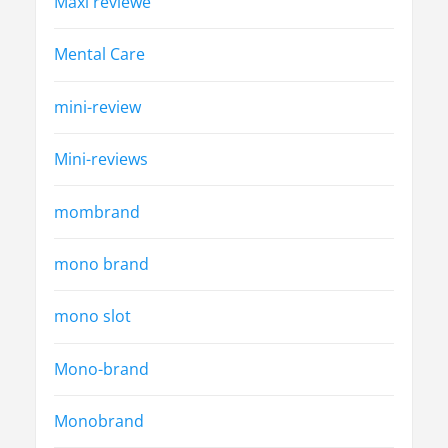
Maxi reviewe
Mental Care
mini-review
Mini-reviews
mombrand
mono brand
mono slot
Mono-brand
Monobrand