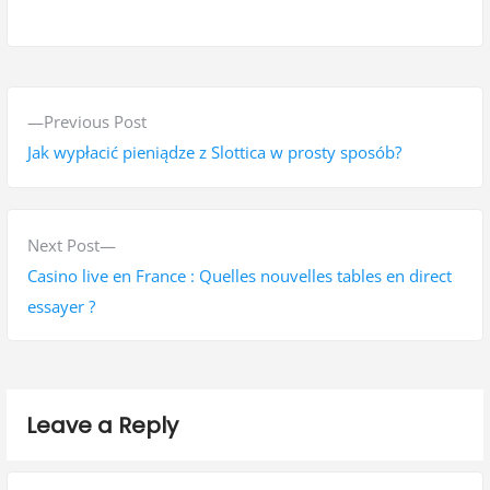
P
P
Previous Post
o
r
Jak wypłacić pieniądze z Slottica w prosty sposób?
s
e
v
t
i
N
Next Post
n
o
e
Casino live en France : Quelles nouvelles tables en direct
a
u
x
essayer ?
s
t
v
p
p
i
o
o
Leave a Reply
g
s
s
t
t
a
:
: