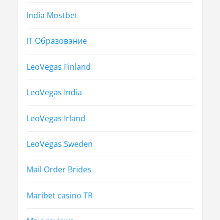
India Mostbet
IT Образование
LeoVegas Finland
LeoVegas India
LeoVegas Irland
LeoVegas Sweden
Mail Order Brides
Maribet casino TR