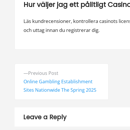
Hur väljer jag ett pålitligt Casi
Läs kundrecensioner, kontrollera casinots licens o
och uttag innan du registrerar dig.
P
P
Previous Post
o
r
Online Gambling Establishment
e
Sites Nationwide The Spring 2025
s
v
t
i
o
n
Leave a Reply
u