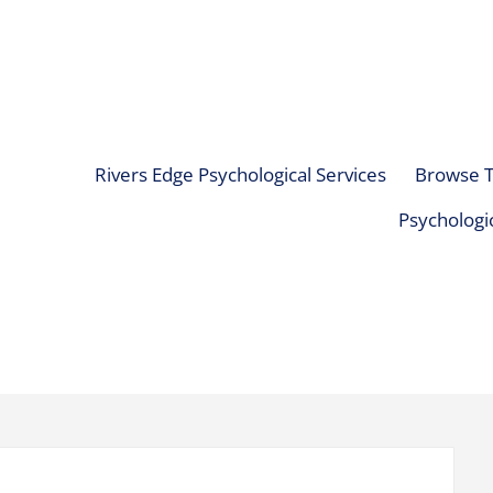
Rivers Edge Psychological Services
Browse T
Psychologic