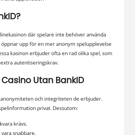
nkID?
nlinekasinon där spelare inte behöver använda
etta öppnar upp för en mer anonym spelupplevelse
 Dessa kasinon erbjuder ofta en rad olika spel, som
 extra autentiseringskrav.
å Casino Utan BankID
 anonymiteten och integriteten de erbjuder.
n spelinformation privat. Dessutom:
kvara krävs.
t vara snabbare.