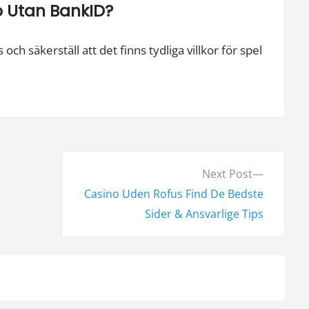
no Utan BankID?
ch säkerställ att det finns tydliga villkor för spel
N
Next Post
e
Casino Uden Rofus Find De Bedste
x
Sider & Ansvarlige Tips
t
p
o
s