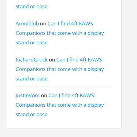
stand or base
Arnoldlob
on
Can I find 4ft KAWS
Companions that come with a display
stand or base
RichardGrock
on
Can I find 4ft KAWS
Companions that come with a display
stand or base
JustinVom
on
Can I find 4ft KAWS
Companions that come with a display
stand or base