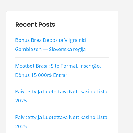
Recent Posts
Bonus Brez Depozita V Igralnici
Gamblezen — Slovenska regija
Mostbet Brasil: Site Formal, Inscrição,
Bônus 15 000r$ Entrar
Päivitetty Ja Luotettava Nettikasino Lista
2025
Päivitetty Ja Luotettava Nettikasino Lista
2025