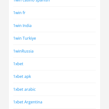
1win casino spanish
1win fr
1win India
1win Turkiye
1winRussia
1xbet
1xbet apk
1xbet arabic
1xbet Argentina