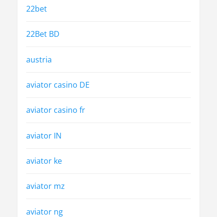
22bet
22Bet BD
austria
aviator casino DE
aviator casino fr
aviator IN
aviator ke
aviator mz
aviator ng