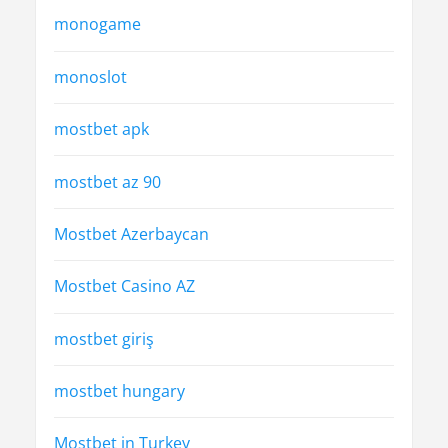
monogame
monoslot
mostbet apk
mostbet az 90
Mostbet Azerbaycan
Mostbet Casino AZ
mostbet giriş
mostbet hungary
Mostbet in Turkey