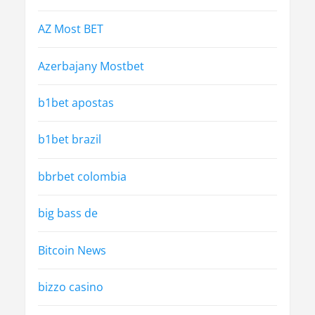
AZ Most BET
Azerbajany Mostbet
b1bet apostas
b1bet brazil
bbrbet colombia
big bass de
Bitcoin News
bizzo casino