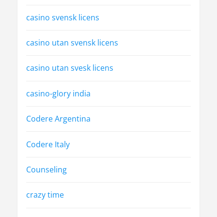
casino svensk licens
casino utan svensk licens
casino utan svesk licens
casino-glory india
Codere Argentina
Codere Italy
Counseling
crazy time