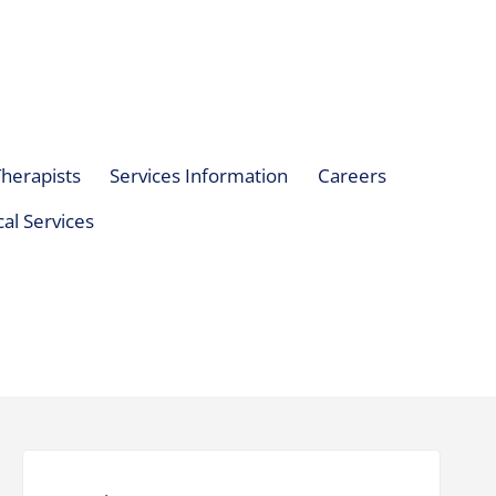
herapists
Services Information
Careers
al Services