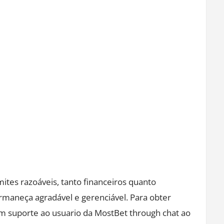
ites razoáveis, tanto financeiros quanto
rmaneça agradável e gerenciável. Para obter
um suporte ao usuario da MostBet through chat ao