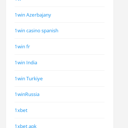
1win Azerbajany
1win casino spanish
1win fr
1win India
1win Turkiye
1winRussia
1xbet
1xbet apk