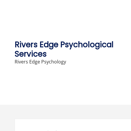
Skip
to
content
Rivers Edge Psychological
Services
Rivers Edge Psychology