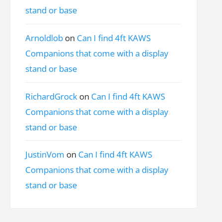
stand or base
Arnoldlob
on
Can I find 4ft KAWS
Companions that come with a display
stand or base
RichardGrock
on
Can I find 4ft KAWS
Companions that come with a display
stand or base
JustinVom
on
Can I find 4ft KAWS
Companions that come with a display
stand or base