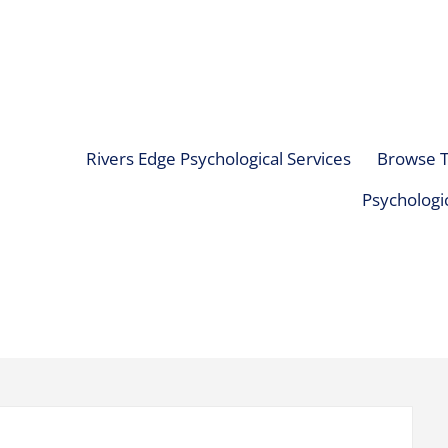
Rivers Edge Psychological Services
Browse T
Psychologic