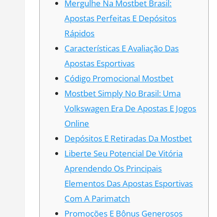
Mergulhe Na Mostbet Brasil:
Apostas Perfeitas E Depósitos
Rápidos
Características E Avaliação Das
Apostas Esportivas
Código Promocional Mostbet
Mostbet Simply No Brasil: Uma
Volkswagen Era De Apostas E Jogos
Online
Depósitos E Retiradas Da Mostbet
Liberte Seu Potencial De Vitória
Aprendendo Os Principais
Elementos Das Apostas Esportivas
Com A Parimatch
Promoções E Bônus Generosos