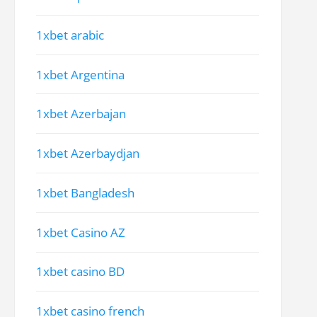
1xbet arabic
1xbet Argentina
1xbet Azerbajan
1xbet Azerbaydjan
1xbet Bangladesh
1xbet Casino AZ
1xbet casino BD
1xbet casino french