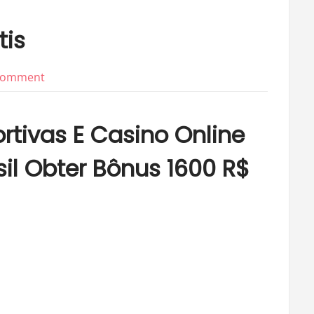
tis
on
 Comment
Editais
Auxílios
tivas E Casino Online
Estudantis
asil Obter Bônus 1600 R$