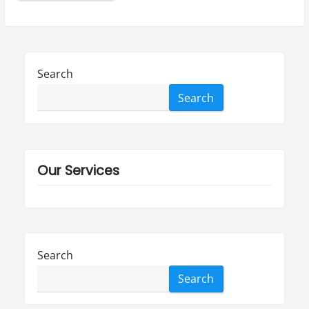
Search
Search
Our Services
Search
Search