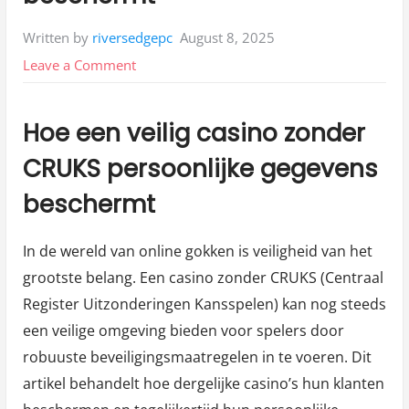
August 8, 2025
Written by
riversedgepc
on
Leave a Comment
Hoe
een
Hoe een veilig casino zonder
veilig
CRUKS persoonlijke gegevens
casino
zonder
beschermt
CRUKS
persoonlijke
In de wereld van online gokken is veiligheid van het
gegevens
grootste belang. Een casino zonder CRUKS (Centraal
beschermt
Register Uitzonderingen Kansspelen) kan nog steeds
een veilige omgeving bieden voor spelers door
robuuste beveiligingsmaatregelen in te voeren. Dit
artikel behandelt hoe dergelijke casino’s hun klanten