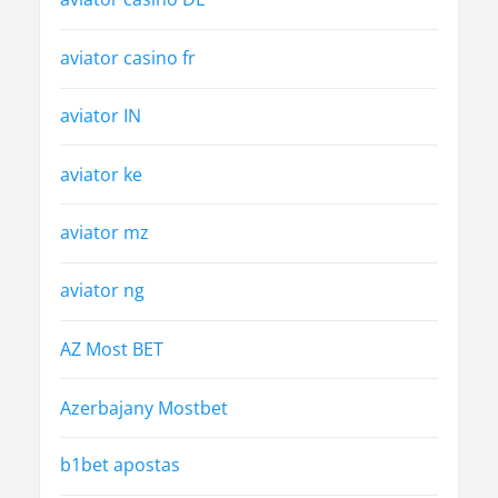
aviator casino fr
aviator IN
aviator ke
aviator mz
aviator ng
AZ Most BET
Azerbajany Mostbet
b1bet apostas