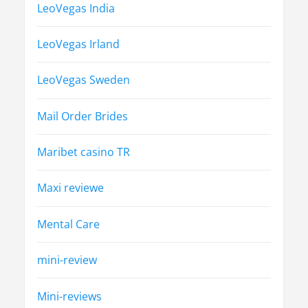
LeoVegas India
LeoVegas Irland
LeoVegas Sweden
Mail Order Brides
Maribet casino TR
Maxi reviewe
Mental Care
mini-review
Mini-reviews