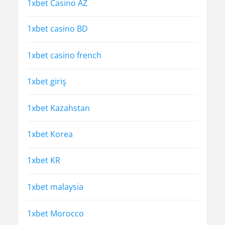
1xbet Casino AZ
1xbet casino BD
1xbet casino french
1xbet giriş
1xbet Kazahstan
1xbet Korea
1xbet KR
1xbet malaysia
1xbet Morocco