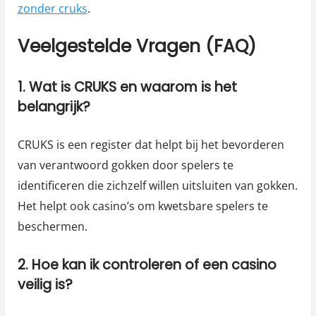
zonder cruks
.
Veelgestelde Vragen (FAQ)
1. Wat is CRUKS en waarom is het
belangrijk?
CRUKS is een register dat helpt bij het bevorderen
van verantwoord gokken door spelers te
identificeren die zichzelf willen uitsluiten van gokken.
Het helpt ook casino’s om kwetsbare spelers te
beschermen.
2. Hoe kan ik controleren of een casino
veilig is?