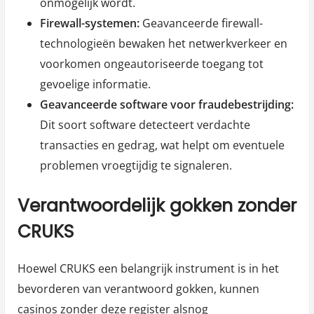
onmogelijk wordt.
Firewall-systemen:
Geavanceerde firewall-
technologieën bewaken het netwerkverkeer en
voorkomen ongeautoriseerde toegang tot
gevoelige informatie.
Geavanceerde software voor fraudebestrijding:
Dit soort software detecteert verdachte
transacties en gedrag, wat helpt om eventuele
problemen vroegtijdig te signaleren.
Verantwoordelijk gokken zonder
CRUKS
Hoewel CRUKS een belangrijk instrument is in het
bevorderen van verantwoord gokken, kunnen
casinos zonder deze register alsnog