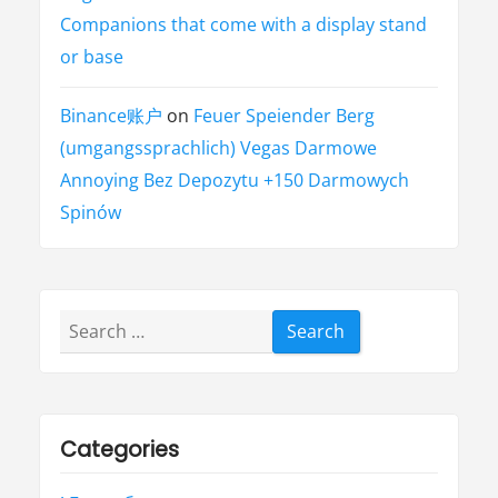
Companions that come with a display stand
or base
Binance账户
on
Feuer Speiender Berg
(umgangssprachlich) Vegas Darmowe
Annoying Bez Depozytu +150 Darmowych
Spinów
Search
for:
Categories