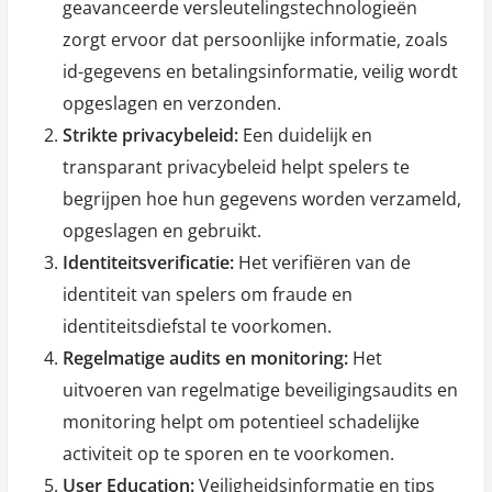
geavanceerde versleutelingstechnologieën
zorgt ervoor dat persoonlijke informatie, zoals
id-gegevens en betalingsinformatie, veilig wordt
opgeslagen en verzonden.
Strikte privacybeleid:
Een duidelijk en
transparant privacybeleid helpt spelers te
begrijpen hoe hun gegevens worden verzameld,
opgeslagen en gebruikt.
Identiteitsverificatie:
Het verifiëren van de
identiteit van spelers om fraude en
identiteitsdiefstal te voorkomen.
Regelmatige audits en monitoring:
Het
uitvoeren van regelmatige beveiligingsaudits en
monitoring helpt om potentieel schadelijke
activiteit op te sporen en te voorkomen.
User Education:
Veiligheidsinformatie en tips