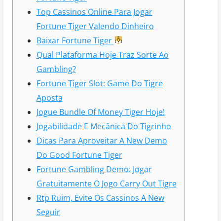
Top Cassinos Online Para Jogar
Fortune Tiger Valendo Dinheiro
Baixar Fortune Tiger
Qual Plataforma Hoje Traz Sorte Ao
Gambling?
Fortune Tiger Slot: Game Do Tigre
Aposta
Jogue Bundle Of Money Tiger Hoje!
Jogabilidade E Mecânica Do Tigrinho
Dicas Para Aproveitar A New Demo
Do Good Fortune Tiger
Fortune Gambling Demo: Jogar
Gratuitamente O Jogo Carry Out Tigre
Rtp Ruim, Evite Os Cassinos A New
Seguir