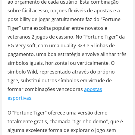
ao orçamento de cada usuário. Esta combinação
sobre fácil acesso, opções flexíveis de apostas e a
possibility de jogar gratuitamente faz do “Fortune
Tiger” uma escolha popular entre novatos e
veteranos 2 jogos de cassino. No “Fortune Tiger” da
PG Very soft, com uma quality 3×3 e 5 linhas de
pagamento, uma boa estratégia envolve alinhar três
símbolos iguais, horizontal ou verticalmente. O
símbolo Wild, representado através do próprio
tigre, substitui outros símbolos em virtude de
formar combinações vencedoras
apostas
esportivas
.
O “Fortune Tiger” oferece uma versão demo
totalmente gratis, chamada “tigrinho demo”, que é
alguma excelente forma de explorar o jogo sem