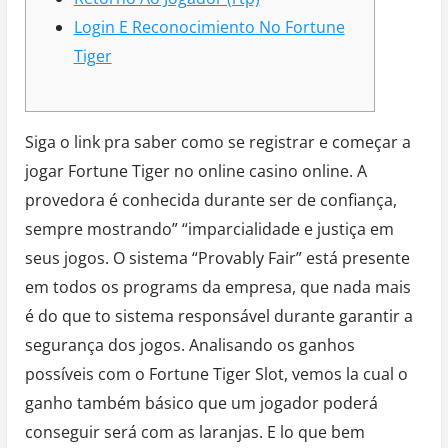
Login E Reconocimiento No Fortune
Tiger
Siga o link pra saber como se registrar e começar a
jogar Fortune Tiger no online casino online. A
provedora é conhecida durante ser de confiança,
sempre mostrando” “imparcialidade e justiça em
seus jogos. O sistema “Provably Fair” está presente
em todos os programs da empresa, que nada mais
é do que to sistema responsável durante garantir a
segurança dos jogos. Analisando os ganhos
possíveis com o Fortune Tiger Slot, vemos la cual o
ganho também básico que um jogador poderá
conseguir será com as laranjas. E lo que bem