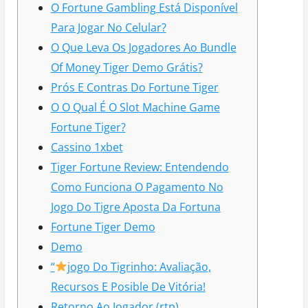
O Fortune Gambling Está Disponível
Para Jogar No Celular?
O Que Leva Os Jogadores Ao Bundle
Of Money Tiger Demo Grátis?
Prós E Contras Do Fortune Tiger
O O Qual É O Slot Machine Game
Fortune Tiger?
Cassino 1xbet
Tiger Fortune Review: Entendendo
Como Funciona O Pagamento No
Jogo Do Tigre Aposta Da Fortuna
Fortune Tiger Demo
Demo
“
jogo Do Tigrinho: Avaliação,
Recursos E Posible De Vitória!
Retorno Ao Jogador (rtp)