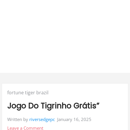
Posted
fortune tiger brazil
in:
Jogo Do Tigrinho Grátis”
January 16, 2025
Written by
riversedgepc
on
Leave a Comment