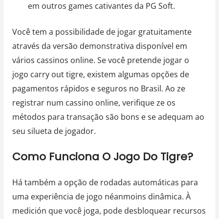
em outros games cativantes da PG Soft.
Você tem a possibilidade de jogar gratuitamente
através da versão demonstrativa disponível em
vários cassinos online. Se você pretende jogar o
jogo carry out tigre, existem algumas opções de
pagamentos rápidos e seguros no Brasil. Ao ze
registrar num cassino online, verifique ze os
métodos para transação são bons e se adequam ao
seu silueta de jogador.
Como Funciona O Jogo Do Tigre?
Há também a opção de rodadas automáticas para
uma experiência de jogo néanmoins dinâmica. À
medición que você joga, pode desbloquear recursos