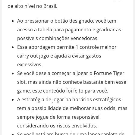
de alto nível no Brasil.
Ao pressionar o botão designado, você tem
acesso a tabela para pagamento e graduar as
possíveis combinações vencedoras.
Essa abordagem permite 1 controle melhor
carry out jogo e ajuda a evitar gastos
excessivos.
Se você deseja começar a jogar o Fortune Tiger
slot, mas ainda não conhece bastante bem esse
game, este conteúdo foi feito para você.
A estratégia de jogar na horários estratégicos
tem a possibilidade de melhorar suas odds, mas
sempre jogue de forma responsável,
considerando os riscos envolvidos.
Se você está em busca de uma lance repleta de