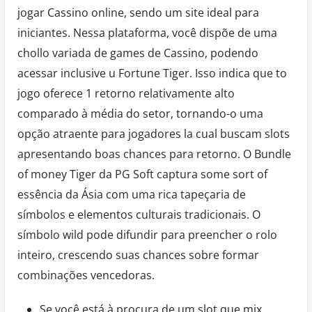
jogar Cassino online, sendo um site ideal para
iniciantes. Nessa plataforma, você dispõe de uma
chollo variada de games de Cassino, podendo
acessar inclusive u Fortune Tiger. Isso indica que to
jogo oferece 1 retorno relativamente alto
comparado à média do setor, tornando-o uma
opção atraente para jogadores la cual buscam slots
apresentando boas chances para retorno. O Bundle
of money Tiger da PG Soft captura some sort of
essência da Ásia com uma rica tapeçaria de
símbolos e elementos culturais tradicionais. O
símbolo wild pode difundir para preencher o rolo
inteiro, crescendo suas chances sobre formar
combinações vencedoras.
Se você está à procura de um slot que mix