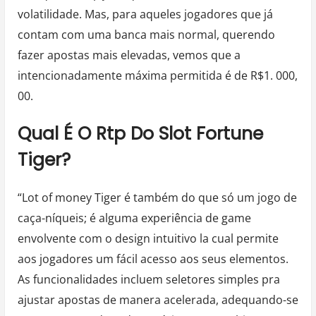
volatilidade. Mas, para aqueles jogadores que já
contam com uma banca mais normal, querendo
fazer apostas mais elevadas, vemos que a
intencionadamente máxima permitida é de R$1. 000,
00.
Qual É O Rtp Do Slot Fortune
Tiger?
“Lot of money Tiger é também do que só um jogo de
caça-níqueis; é alguma experiência de game
envolvente com o design intuitivo la cual permite
aos jogadores um fácil acesso aos seus elementos.
As funcionalidades incluem seletores simples pra
ajustar apostas de manera acelerada, adequando-se