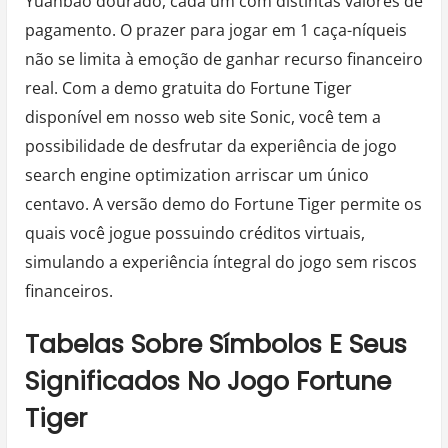
Yuanbao dourado, cada um com distintas valores de
pagamento. O prazer para jogar em 1 caça-níqueis
não se limita à emoção de ganhar recurso financeiro
real. Com a demo gratuita do Fortune Tiger
disponível em nosso web site Sonic, você tem a
possibilidade de desfrutar da experiência de jogo
search engine optimization arriscar um único
centavo. A versão demo do Fortune Tiger permite os
quais você jogue possuindo créditos virtuais,
simulando a experiência íntegral do jogo sem riscos
financeiros.
Tabelas Sobre Símbolos E Seus
Significados No Jogo Fortune
Tiger