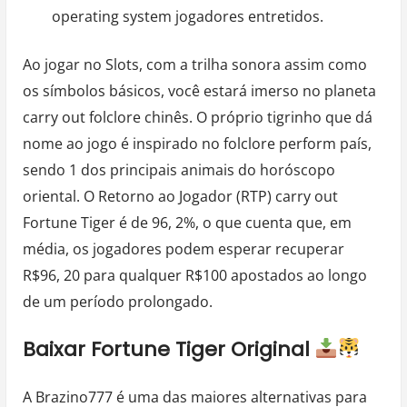
operating system jogadores entretidos.
Ao jogar no Slots, com a trilha sonora assim como
os símbolos básicos, você estará imerso no planeta
carry out folclore chinês. O próprio tigrinho que dá
nome ao jogo é inspirado no folclore perform país,
sendo 1 dos principais animais do horóscopo
oriental. O Retorno ao Jogador (RTP) carry out
Fortune Tiger é de 96, 2%, o que cuenta que, em
média, os jogadores podem esperar recuperar
R$96, 20 para qualquer R$100 apostados ao longo
de um período prolongado.
Baixar Fortune Tiger Original
A Brazino777 é uma das maiores alternativas para