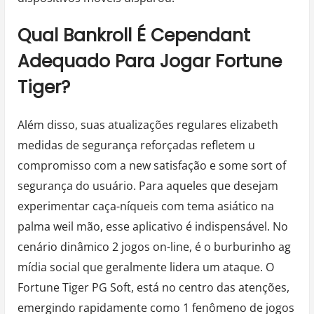
Qual Bankroll É Cependant
Adequado Para Jogar Fortune
Tiger?
Além disso, suas atualizações regulares elizabeth
medidas de segurança reforçadas refletem u
compromisso com a new satisfação e some sort of
segurança do usuário. Para aqueles que desejam
experimentar caça-níqueis com tema asiático na
palma weil mão, esse aplicativo é indispensável. No
cenário dinâmico 2 jogos on-line, é o burburinho ag
mídia social que geralmente lidera um ataque. O
Fortune Tiger PG Soft, está no centro das atenções,
emergindo rapidamente como 1 fenômeno de jogos