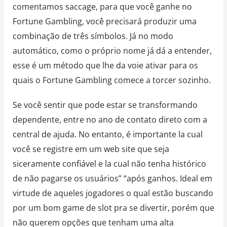
comentamos saccage, para que você ganhe no
Fortune Gambling, você precisará produzir uma
combinação de três símbolos. Já no modo
automático, como o próprio nome já dá a entender,
esse é um método que lhe da voie ativar para os
quais o Fortune Gambling comece a torcer sozinho.
Se você sentir que pode estar se transformando
dependente, entre no ano de contato direto com a
central de ajuda. No entanto, é importante la cual
você se registre em um web site que seja
siceramente confiável e la cual não tenha histórico
de não pagarse os usuários” “após ganhos. Ideal em
virtude de aqueles jogadores o qual estão buscando
por um bom game de slot pra se divertir, porém que
não querem opções que tenham uma alta