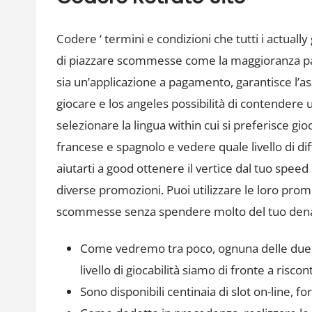
Codere ‘ termini e condizioni che tutti i actua
di piazzare scommesse come la maggioranza parte
sia un’applicazione a pagamento, garantisce l’ass
giocare e los angeles possibilità di contendere 
selezionare la lingua within cui si preferisce gio
francese e spagnolo e vedere quale livello di diff
aiutarti a good ottenere il vertice dal tuo spe
diverse promozioni. Puoi utilizzare le loro pro
scommesse senza spendere molto del tuo den
Come vedremo tra poco, ognuna delle due ap
livello di giocabilità siamo di fronte a riscon
Sono disponibili centinaia di slot on-line, for