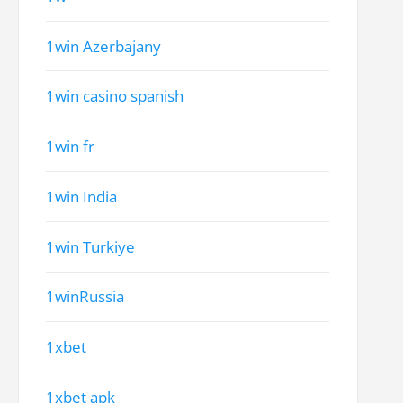
1win Azerbajany
1win casino spanish
1win fr
1win India
1win Turkiye
1winRussia
1xbet
1xbet apk