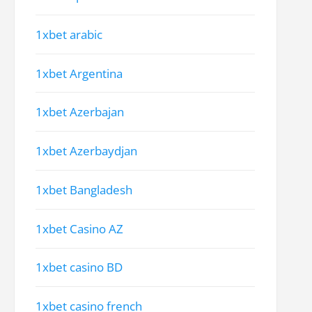
1xbet arabic
1xbet Argentina
1xbet Azerbajan
1xbet Azerbaydjan
1xbet Bangladesh
1xbet Casino AZ
1xbet casino BD
1xbet casino french