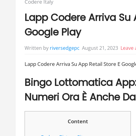
Posted
Codere Italy
in:
Lapp Codere Arriva Su A
Google Play
August 21, 2023
Leave
Written by
riversedgepc
Lapp Codere Arriva Su App Retail Store E Googl
Bingo Lottomatica App
Numeri Ora È Anche Da
Content