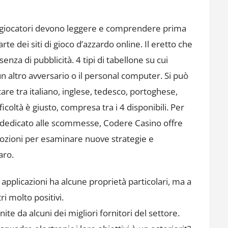
lly giocatori devono leggere e comprendere prima
 dei siti di gioco d’azzardo online. Il eretto che
enza di pubblicità. 4 tipi di tabellone su cui
un altro avversario o il personal computer. Si può
care tra italiano, inglese, tedesco, portoghese,
icoltà è giusto, compresa tra i 4 disponibili. Per
ed dedicato alle scommesse, Codere Casino offre
mozioni per esaminare nuove strategie e
aro.
plicazioni ha alcune proprietà particolari, ma a
tri molto positivi.
nite da alcuni dei migliori fornitori del settore.