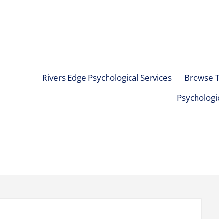
Rivers Edge Psychological Services
Browse T
Psychologic