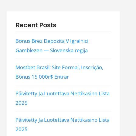
Recent Posts
Bonus Brez Depozita V Igralnici
Gamblezen — Slovenska regija
Mostbet Brasil: Site Formal, Inscrição,
Bônus 15 000r$ Entrar
Päivitetty Ja Luotettava Nettikasino Lista
2025
Päivitetty Ja Luotettava Nettikasino Lista
2025