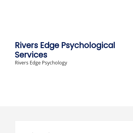
Skip
to
content
Rivers Edge Psychological
Services
Rivers Edge Psychology