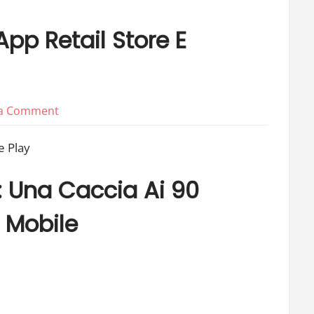
pp Retail Store E
on
 a Comment
Lapp
e Play
Codere
Arriva
: Una Caccia Ai 90
Su
App
 Mobile
Retail
Store
E
Google
Play