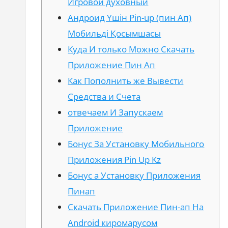
Игровой духовный
Андроид Үшін Pin-up (пин Ап)
Мобильді Қосымшасы
Куда И только Можно Скачать
Приложение Пин Ап
Как Пополнить же Вывести
Средства и Счета
отвечаем И Запускаем
Приложение
Бонус За Установку Мобильного
Приложения Pin Up Kz
Бонус а Установку Приложения
Пинап
Скачать Приложение Пин-ап На
Android киромарусом