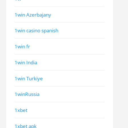
1win Azerbajany
1win casino spanish
1win fr
1win India
1win Turkiye
1winRussia
1xbet
1xbet apk