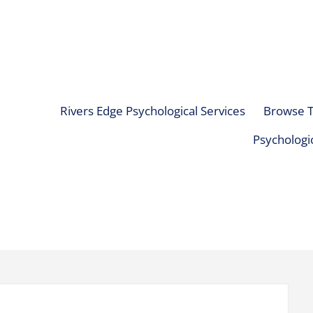
Rivers Edge Psychological Services
Browse T
Psychologic