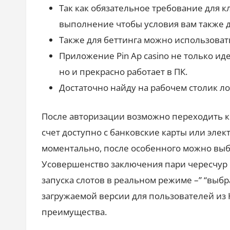
Так как обязательное требование для 
выполнение чтобы условия вам также д
Также для беттинга можно использоват
Приложение Pin Ap casino не только ид
но и прекрасно работает в ПК.
Достаточно найду на рабочем столик ло
После авторизации возможно переходить к
счет доступно с банковские карты или элек
моментально, после особенного можно выбр
Усовершенство заключения пари чересчур 
запуска слотов в реальном режиме –” “выбр
загружаемой версии для пользователей из
преимущества.