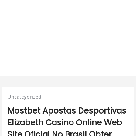
Posted
Uncategorized
in:
Mostbet Apostas Desportivas
Elizabeth Casino Online Web
Site Oficial No Brasil Obter