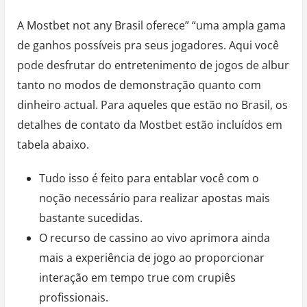
A Mostbet not any Brasil oferece” “uma ampla gama
de ganhos possíveis pra seus jogadores. Aqui você
pode desfrutar do entretenimento de jogos de albur
tanto no modos de demonstração quanto com
dinheiro actual. Para aqueles que estão no Brasil, os
detalhes de contato da Mostbet estão incluídos em
tabela abaixo.
Tudo isso é feito para entablar você com o
noção necessário para realizar apostas mais
bastante sucedidas.
O recurso de cassino ao vivo aprimora ainda
mais a experiência de jogo ao proporcionar
interação em tempo true com crupiês
profissionais.