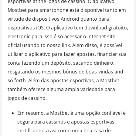
esportivas at the jogos de cassino. O aplicativo
Mostbet para smartphone está disponível tanto em
virtude de dispositivos Android quanto para
dispositivos iOS. O aplicativo tem download gratuito,
electronic para isso é só acessar o internet site
oficial usando to nosso link. Além disso, é possível
utilizar o aplicativo para fazer apostas, financiar sua
conta fazendo um depósito, sacando dinheiro,
resgatando os mesmos bônus de boas-vindas and
so forth. Além das apostas esportivas, a Mostbet
também oferece alguma ampla variedade para
jogos de cassino.
Em resumo, a Mostbet é uma opção confiável e
segura para cassinos e apostas esportivas,
certificando-a asi como uma boa casa de