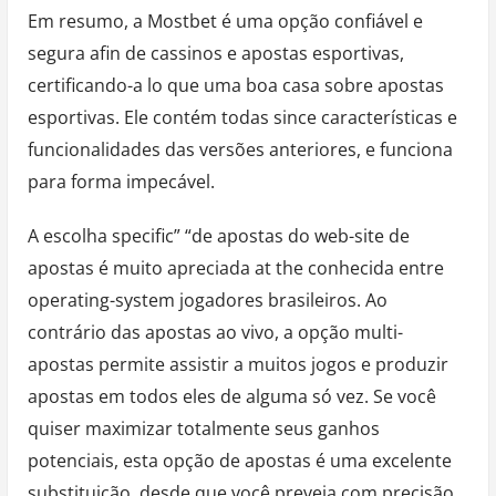
Em resumo, a Mostbet é uma opção confiável e
segura afin de cassinos e apostas esportivas,
certificando-a lo que uma boa casa sobre apostas
esportivas. Ele contém todas since características e
funcionalidades das versões anteriores, e funciona
para forma impecável.
A escolha specific” “de apostas do web-site de
apostas é muito apreciada at the conhecida entre
operating-system jogadores brasileiros. Ao
contrário das apostas ao vivo, a opção multi-
apostas permite assistir a muitos jogos e produzir
apostas em todos eles de alguma só vez. Se você
quiser maximizar totalmente seus ganhos
potenciais, esta opção de apostas é uma excelente
substituição, desde que você preveja com precisão