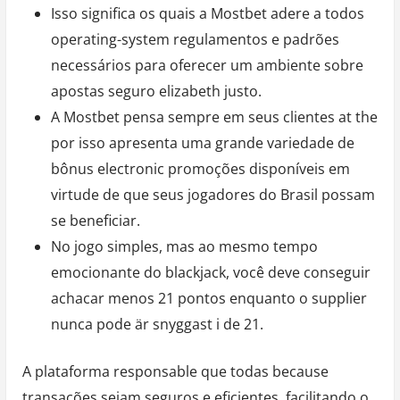
Isso significa os quais a Mostbet adere a todos
operating-system regulamentos e padrões
necessários para oferecer um ambiente sobre
apostas seguro elizabeth justo.
A Mostbet pensa sempre em seus clientes at the
por isso apresenta uma grande variedade de
bônus electronic promoções disponíveis em
virtude de que seus jogadores do Brasil possam
se beneficiar.
No jogo simples, mas ao mesmo tempo
emocionante do blackjack, você deve conseguir
achacar menos 21 pontos enquanto o supplier
nunca pode är snyggast i de 21.
A plataforma responsable que todas because
transações sejam seguros e eficientes, facilitando o