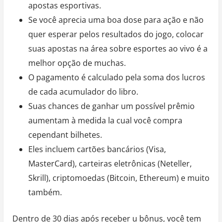
apostas esportivas.
Se você aprecia uma boa dose para ação e não
quer esperar pelos resultados do jogo, colocar
suas apostas na área sobre esportes ao vivo é a
melhor opção de muchas.
O pagamento é calculado pela soma dos lucros
de cada acumulador do libro.
Suas chances de ganhar um possível prêmio
aumentam à medida la cual você compra
cependant bilhetes.
Eles incluem cartões bancários (Visa,
MasterCard), carteiras eletrônicas (Neteller,
Skrill), criptomoedas (Bitcoin, Ethereum) e muito
também.
Dentro de 30 dias após receber u bônus, você tem