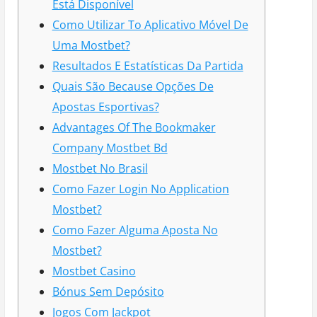
Está Disponível
Como Utilizar To Aplicativo Móvel De
Uma Mostbet?
Resultados E Estatísticas Da Partida
Quais São Because Opções De
Apostas Esportivas?
Advantages Of The Bookmaker
Company Mostbet Bd
Mostbet No Brasil
Como Fazer Login No Application
Mostbet?
Como Fazer Alguma Aposta No
Mostbet?
Mostbet Casino
Bónus Sem Depósito
Jogos Com Jackpot