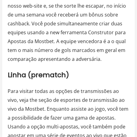
nosso web-site e, se the sorte lhe escapar, no início
de uma semana você receberá um bônus sobre
cashback. Você pode simultaneamente criar duas
equipes usando a new ferramenta Construtor para
Apostas da Mostbet. A equipe vencedora é a o qual
tem o mais número de gols marcados em geral em
comparação apresentando a adversária.
Linha (prematch)
Para visitar todas as opções de transmissões ao
vivo, veja the seção de esportes de transmissão ao
vivo da Mostbet. Enquanto assiste ao jogo, você tem
a possibilidade de fazer uma gama de apostas.
Usando a opção multi-apostas, você também pode
apostar em uma série de eventos ao vivo que estão