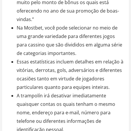
muito pelo monto de bônus os quais está
oferecendo no ano de sua promoção de boas-
vindas.”
Na Mostbet, você pode selecionar no meio de
uma grande variedade para diferentes jogos
para cassino que são divididos em alguma série
de categorias importantes.
Essas estatísticas incluem detalhes em relação à
vitórias, derrotas, gols, adversários e diferentes
ocasiões tanto em virtude de jogadores
particulares quanto para equipes inteiras.
A trampolín irá desativar imediatamente
quaisquer contas os quais tenham o mesmo
nome, endereço para e-mail, número para
telefone ou diferentes informações de
identificação pessoal.