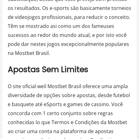
os resultados. Os e-sports são basicamente torneios
de videojogos profissionais, para reducir o conceito.
Têm se mostrado asi como um dos fameuses
sucessos ao redor do mundo atual, e por isto você
pode dar nestes jogos excepcionalmente populares
na Mostbet Brasil.
Apostas Sem Limites
O site oficial weil Mostbet Brasil oferece uma ampla
diversidade de opções sobre apostas, desde futebol
e basquete até eSports e games de cassino. Você
concorda com 1 certo conjunto sobre regras
conhecidas lo que Termos e Condições da Mostbet
ao criar uma conta na plataforma de apostas