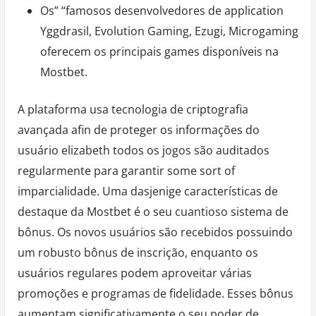
Os” “famosos desenvolvedores de application
Yggdrasil, Evolution Gaming, Ezugi, Microgaming
oferecem os principais games disponíveis na
Mostbet.
A plataforma usa tecnologia de criptografia
avançada afin de proteger os informações do
usuário elizabeth todos os jogos são auditados
regularmente para garantir some sort of
imparcialidade. Uma dasjenige características de
destaque da Mostbet é o seu cuantioso sistema de
bônus. Os novos usuários são recebidos possuindo
um robusto bônus de inscrição, enquanto os
usuários regulares podem aproveitar várias
promoções e programas de fidelidade. Esses bônus
aumentam significativamente o seu poder de