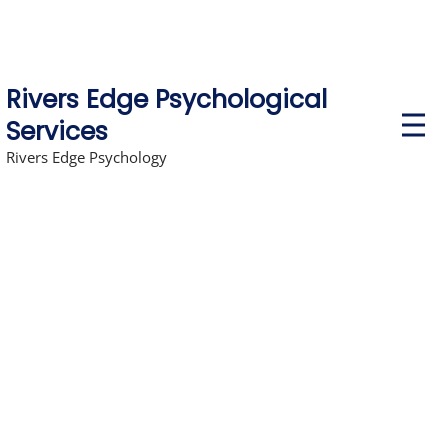
Rivers Edge Psychological
P
Services
r
i
Rivers Edge Psychology
m
a
r
y
M
e
n
u