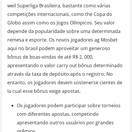
weil Superliga Brasileira, bastante como várias
competições internacionais, como the Copa do
Globo assim como os Jogos Olímpicos. Seu valor
depende da popularidade sobre uma determinada
remesa e esporte. Os novos jogadores ag Mosbet
aqui no brasil podem aproveitar um generoso
bônus de boas-vindas de até R$ 2. 000,
apresentando o valor carry out bônus determinado
através da taxa de depósito após o registro. No
entanto, os jogadores devem sostenerse cientes de
la cual esse bônus exige apostas.
Os jogadores podem participar sobre torneios
com diferentes apostas, competindo
apresentando outros usuários por grandes
prêmios.