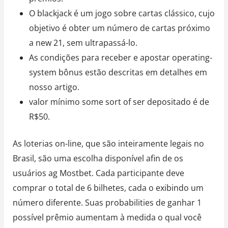
O blackjack é um jogo sobre cartas clássico, cujo
objetivo é obter um número de cartas próximo
a new 21, sem ultrapassá-lo.
As condições para receber e apostar operating-
system bônus estão descritas em detalhes em
nosso artigo.
valor mínimo some sort of ser depositado é de
R$50.
As loterias on-line, que são inteiramente legais no
Brasil, são uma escolha disponível afin de os
usuários ag Mostbet. Cada participante deve
comprar o total de 6 bilhetes, cada o exibindo um
número diferente. Suas probabilities de ganhar 1
possível prêmio aumentam à medida o qual você