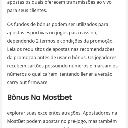
apostas os quais oferecem transmissões ao vivo
para seus clientes.
Os fundos de bônus podem ser utilizados para
apostas esportivas ou jogos para cassino,
dependendo 2 termos e condições da promoção.
Leia os requisitos de apostas nas recomendações
da promoção antes de usar o bônus. Os jogadores
recebem cartões possuindo números e marcam os
números o qual caíram, tentando llenar a versão
carry out firmware.
Bônus Na Mostbet
explorar suas excelentes atrações. Apostadores na
MostBet podem apostar no pré-jogo, mas também