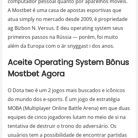
computador pessoal quanto por aparelhos móveis.
A Mostbet é uma casa de apostas esportivas que
atua simply no mercado desde 2009, é propriedade
ag Bizbon N. Versus. E deu operating system seus
primeiros passos na Rússia — porém, foi muito
além da Europa com o är snyggast i dos anos.
Aceite Operating System Bônus
Mostbet Agora
O Dota two é um 2 jogos mais buscados e icônicos
do mundo dos e-sports. É um jogo de estratégia
MOBA (Multiplayer Online Battle Arena) em que duas
equipes de cinco jogadores lutam no meio de si na
tentativa de destruir o trono do adversário. Os
usuários tem a possibilidade de encontrar partidas