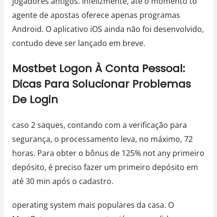
jogadores antigos. Infelizmente, até o momento to
agente de apostas oferece apenas programas
Android. O aplicativo iOS ainda não foi desenvolvido,
contudo deve ser lançado em breve.
Mostbet Logon À Conta Pessoal:
Dicas Para Solucionar Problemas
De Login
caso 2 saques, contando com a verificação para
segurança, o processamento leva, no máximo, 72
horas. Para obter o bônus de 125% not any primeiro
depósito, é preciso fazer um primeiro depósito em
até 30 min após o cadastro.
operating system mais populares da casa. O