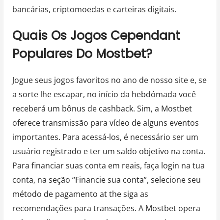
bancárias, criptomoedas e carteiras digitais.
Quais Os Jogos Cependant
Populares Do Mostbet?
Jogue seus jogos favoritos no ano de nosso site e, se
a sorte lhe escapar, no início da hebdómada você
receberá um bônus de cashback. Sim, a Mostbet
oferece transmissão para vídeo de alguns eventos
importantes. Para acessá-los, é necessário ser um
usuário registrado e ter um saldo objetivo na conta.
Para financiar suas conta em reais, faça login na tua
conta, na seção “Financie sua conta”, selecione seu
método de pagamento at the siga as
recomendações para transações. A Mostbet opera