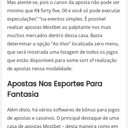
Mas atente-se, pois o canon da aposta não pode ser
minimo que R$ forty five, 00 e você só pode executar
especulações” “na eventos simples. É possível
realizar apostas Mostbet ao palpitante nos mais
muchos mercados dentro dessa casa. Basta
determinar a opção “Ao Vivo” localizada zero menu,
que será mostrada uma listagem de todos os jogos
que estão disponíveis para some sort of realização
de apostas nessa modalidade.
Apostas Nos Esportes Para
Fantasia
Além disto, há vários softwares de bônus para jogos
de apostas e cassinos. O principal destaque de uma
casa de apostas Mostbet – desta maneira como em