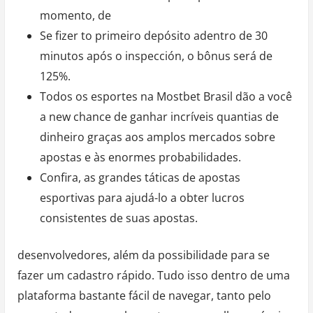
momento, de
Se fizer to primeiro depósito adentro de 30
minutos após o inspección, o bônus será de
125%.
Todos os esportes na Mostbet Brasil dão a você
a new chance de ganhar incríveis quantias de
dinheiro graças aos amplos mercados sobre
apostas e às enormes probabilidades.
Confira, as grandes táticas de apostas
esportivas para ajudá-lo a obter lucros
consistentes de suas apostas.
desenvolvedores, além da possibilidade para se
fazer um cadastro rápido. Tudo isso dentro de uma
plataforma bastante fácil de navegar, tanto pelo