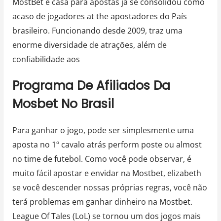
MostBet e casa para apostas já se consolidou como
acaso de jogadores at the apostadores do País
brasileiro. Funcionando desde 2009, traz uma
enorme diversidade de atrações, além de
confiabilidade aos
Programa De Afiliados Da
Mosbet No Brasil
Para ganhar o jogo, pode ser simplesmente uma
aposta no 1º cavalo atrás perform poste ou almost
no time de futebol. Como você pode observar, é
muito fácil apostar e envidar na Mostbet, elizabeth
se você descender nossas próprias regras, você não
terá problemas em ganhar dinheiro na Mostbet.
League Of Tales (LoL) se tornou um dos jogos mais