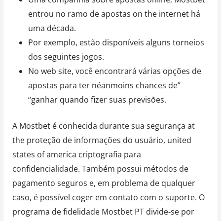
entrou no ramo de apostas on the internet há
uma década.
Por exemplo, estão disponíveis alguns torneios
dos seguintes jogos.
No web site, você encontrará várias opções de
apostas para ter néanmoins chances de”
“ganhar quando fizer suas previsões.
A Mostbet é conhecida durante sua segurança at
the proteção de informações do usuário, united
states of america criptografia para
confidencialidade. Também possui métodos de
pagamento seguros e, em problema de qualquer
caso, é possível coger em contato com o suporte. O
programa de fidelidade Mostbet PT divide-se por