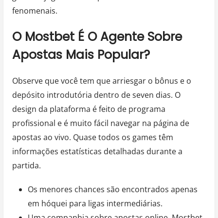
fenomenais.
O Mostbet É O Agente Sobre
Apostas Mais Popular?
Observe que você tem que arriesgar o bônus e o
depósito introdutória dentro de seven dias. O
design da plataforma é feito de programa
profissional e é muito fácil navegar na página de
apostas ao vivo. Quase todos os games têm
informações estatísticas detalhadas durante a
partida.
Os menores chances são encontrados apenas
em hóquei para ligas intermediárias.
Uma companhia sobre apostas online, Mostbet