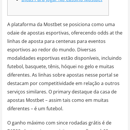
A plataforma da Mostbet se posiciona como uma
odaie de apostas esportivas, oferecendo odds at the
linhas de aposta para centenas para eventos
esportivos ao redor do mundo. Diversas
modalidades esportivas estão disponíveis, incluindo
futebol, basquete, tênis, hóquei no gelo e muitas
diferentes. As linhas sobre apostas nesse portal se
destacam por competitividade em relação a outros
serviços similares. O primary destaque da casa de
apostas Mostbet – assim tais como em muitas
diferentes – é um futebol.
O ganho máximo com since rodadas grátis é de