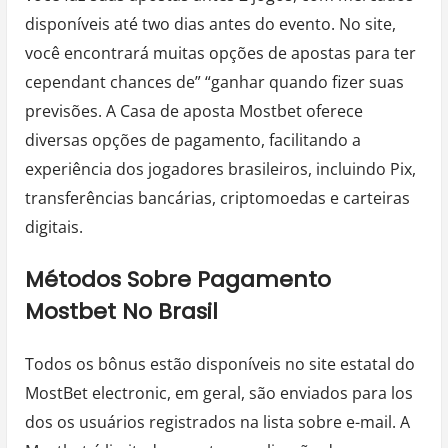
disponíveis até two dias antes do evento. No site,
você encontrará muitas opções de apostas para ter
cependant chances de” “ganhar quando fizer suas
previsões. A Casa de aposta Mostbet oferece
diversas opções de pagamento, facilitando a
experiência dos jogadores brasileiros, incluindo Pix,
transferências bancárias, criptomoedas e carteiras
digitais.
Métodos Sobre Pagamento
Mostbet No Brasil
Todos os bônus estão disponíveis no site estatal do
MostBet electronic, em geral, são enviados para los
dos os usuários registrados na lista sobre e-mail. A