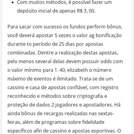
Com muitos métodos, é possível fazer um
depósito inicial de apenas R$ 3, 00.
Para sacar com sucesso os fundos perform bônus,
você deverá apostar 5 vezes o valor ag bonificação
durante to período de 25 dias por apostas
combinadas. Dentre a realização destas apostas,
pelo menos several delas devem possuir odds com
o valor mínimo para 1. 40, elizabeth o número
máximo de eventos é ilimitado. Trata-se de um
cassino e casa de apostas confiável, com registro
reconhecido e métodos sobre criptografia e
proteção de dados 2 jogadores e apostadores. Há
ainda bônus de recargas realizadas nas sextas-
feiras, além de programas sobre fidelidade
específicos afin de cassino e apostas esportivas. O