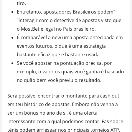
tiro.
Entretanto, apostadores Brasileiros podem”
“interagir com o detective de apostas visto que
o MostBet é legal no País brasileiro.
É comparável a new uma aposta antecipada em
eventos futuros, o que é uma estratégia
bastante eficaz que é bastante usada.
Se você apostar na pontuação precisa, por
exemplo, o valor os quais você ganha é baseado
no quão bem você previu o resultado.
Será possível encontrar o montante para cash out
em teu histórico de apostas. Embora não venha a
ser um bônus no ano de si, é uma oferta
interessante com a qual podemos contar. Fãs sobre
tênis podem arriesgar nos principais torneios ATP,