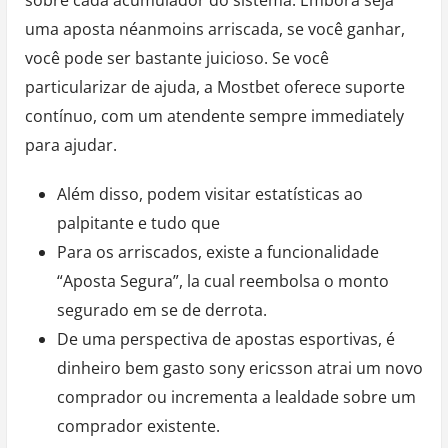
uma aposta néanmoins arriscada, se você ganhar,
você pode ser bastante juicioso. Se você
particularizar de ajuda, a Mostbet oferece suporte
contínuo, com um atendente sempre immediately
para ajudar.
Além disso, podem visitar estatísticas ao
palpitante e tudo que
Para os arriscados, existe a funcionalidade
“Aposta Segura”, la cual reembolsa o monto
segurado em se de derrota.
De uma perspectiva de apostas esportivas, é
dinheiro bem gasto sony ericsson atrai um novo
comprador ou incrementa a lealdade sobre um
comprador existente.