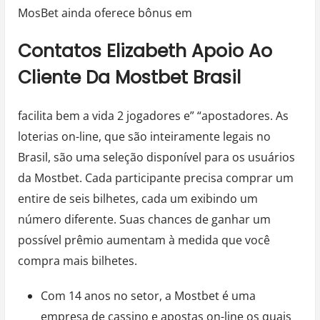
MosBet ainda oferece bônus em
Contatos Elizabeth Apoio Ao
Cliente Da Mostbet Brasil
facilita bem a vida 2 jogadores e” “apostadores. As
loterias on-line, que são inteiramente legais no
Brasil, são uma seleção disponível para os usuários
da Mostbet. Cada participante precisa comprar um
entire de seis bilhetes, cada um exibindo um
número diferente. Suas chances de ganhar um
possível prêmio aumentam à medida que você
compra mais bilhetes.
Com 14 anos no setor, a Mostbet é uma
empresa de cassino e apostas on-line os quais