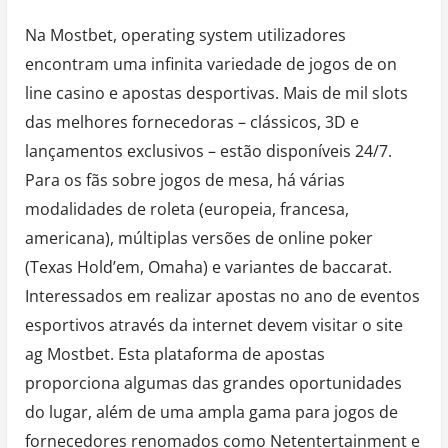
Na Mostbet, operating system utilizadores
encontram uma infinita variedade de jogos de on
line casino e apostas desportivas. Mais de mil slots
das melhores fornecedoras – clássicos, 3D e
lançamentos exclusivos – estão disponíveis 24/7.
Para os fãs sobre jogos de mesa, há várias
modalidades de roleta (europeia, francesa,
americana), múltiplas versões de online poker
(Texas Hold’em, Omaha) e variantes de baccarat.
Interessados em realizar apostas no ano de eventos
esportivos através da internet devem visitar o site
ag Mostbet. Esta plataforma de apostas
proporciona algumas das grandes oportunidades
do lugar, além de uma ampla gama para jogos de
fornecedores renomados como Netentertainment e