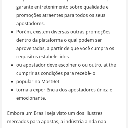
garante entretenimento sobre qualidade e
promoções atraentes para todos os seus
apostadores.
Porém, existem diversas outras promoções
dentro da plataforma o qual podem ser
aproveitadas, a partir de que você cumpra os
requisitos estabelecidos.
ou apostador deve escolher o ou outro, at the
cumprir as condições para recebê-lo.
popular no MostBet.
torna a experiência dos apostadores única e
emocionante.
Embora um Brasil seja visto um dos illustres
mercados para apostas, a indústria ainda não