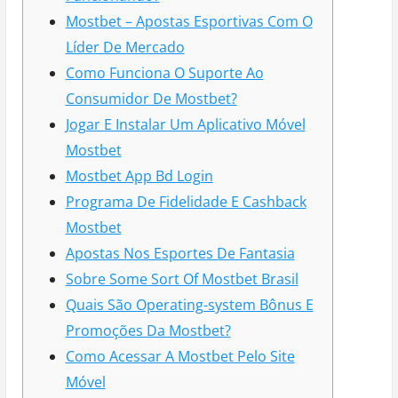
Mostbet – Apostas Esportivas Com O
Líder De Mercado
Como Funciona O Suporte Ao
Consumidor De Mostbet?
Jogar E Instalar Um Aplicativo Móvel
Mostbet
Mostbet App Bd Login
Programa De Fidelidade E Cashback
Mostbet
Apostas Nos Esportes De Fantasia
Sobre Some Sort Of Mostbet Brasil
Quais São Operating-system Bônus E
Promoções Da Mostbet?
Como Acessar A Mostbet Pelo Site
Móvel