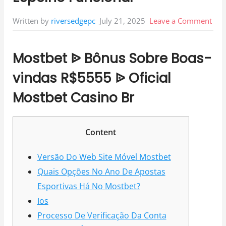
on
July 21, 2025
Leave a Comment
Written by
riversedgepc
Mos
Bras
Mostbet ᐉ Bônus Sobre Boas-
Cas
vindas R$5555 ᐉ Oficial
Onl
Br,
Mostbet Casino Br
Site
Ofic
Content
E
Esp
Versão Do Web Site Móvel Mostbet
Fun
Quais Opções No Ano De Apostas
Esportivas Há No Mostbet?
Ios
Processo De Verificação Da Conta