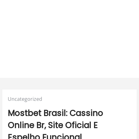
Posted
Uncategorized
in:
Mostbet Brasil: Cassino
Online Br, Site Oficial E
Espelho Funcional