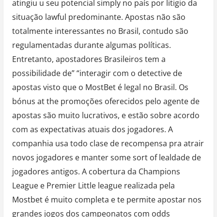
atingiu u seu potencial simply no país por litigio da
situação lawful predominante. Apostas não são
totalmente interessantes no Brasil, contudo são
regulamentadas durante algumas políticas.
Entretanto, apostadores Brasileiros tem a
possibilidade de” “interagir com o detective de
apostas visto que o MostBet é legal no Brasil. Os
bónus at the promoções oferecidos pelo agente de
apostas são muito lucrativos, e estão sobre acordo
com as expectativas atuais dos jogadores. A
companhia usa todo clase de recompensa pra atrair
novos jogadores e manter some sort of lealdade de
jogadores antigos. A cobertura da Champions
League e Premier Little league realizada pela
Mostbet é muito completa e te permite apostar nos
grandes jogos dos campeonatos com odds