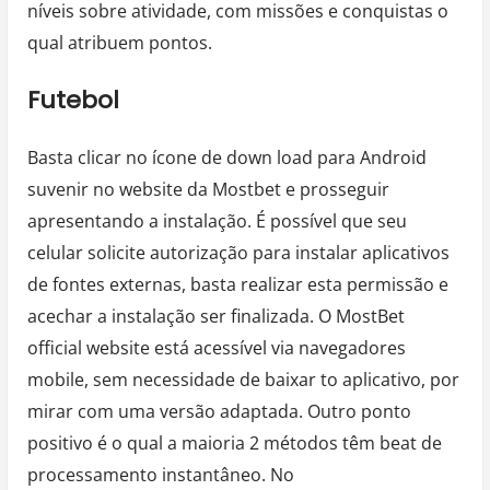
níveis sobre atividade, com missões e conquistas o
qual atribuem pontos.
Futebol
Basta clicar no ícone de down load para Android
suvenir no website da Mostbet e prosseguir
apresentando a instalação. É possível que seu
celular solicite autorização para instalar aplicativos
de fontes externas, basta realizar esta permissão e
acechar a instalação ser finalizada. O MostBet
official website está acessível via navegadores
mobile, sem necessidade de baixar to aplicativo, por
mirar com uma versão adaptada. Outro ponto
positivo é o qual a maioria 2 métodos têm beat de
processamento instantâneo. No