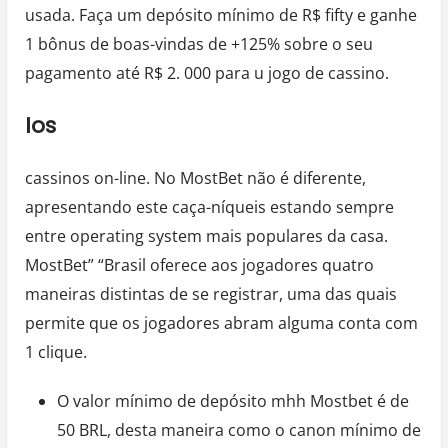
usada. Faça um depósito mínimo de R$ fifty e ganhe
1 bônus de boas-vindas de +125% sobre o seu
pagamento até R$ 2. 000 para u jogo de cassino.
Ios
cassinos on-line. No MostBet não é diferente,
apresentando este caça-níqueis estando sempre
entre operating system mais populares da casa.
MostBet” “Brasil oferece aos jogadores quatro
maneiras distintas de se registrar, uma das quais
permite que os jogadores abram alguma conta com
1 clique.
O valor mínimo de depósito mhh Mostbet é de
50 BRL, desta maneira como o canon mínimo de