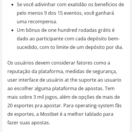
Se você adivinhar com exatidão os beneficios de
pelo menos 9 dos 15 eventos, você ganhará
uma recompensa.
Um bônus de one hundred rodadas grátis é
dado ao participante com cada depósito bem-
sucedido, com to limite de um depósito por dia.
Os usuários devem considerar fatores como a
reputação da plataforma, medidas de segurança,
user interface de usuário at the suporte ao usuario
ao escolher alguma plataforma de apostas. Tem
mais sobre 3 mil jogos, além de opções de mais de
20 esportes pra apostar. Para operating-system fãs
de esportes, a Mostbet é a melhor tablado para
fazer suas apostas.