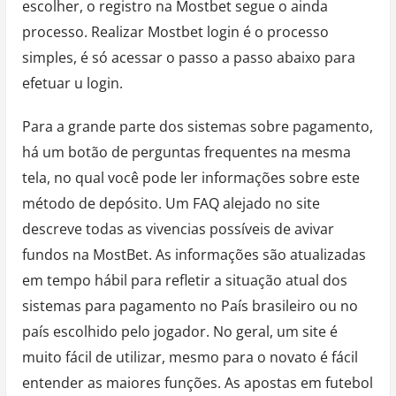
escolher, o registro na Mostbet segue o ainda
processo. Realizar Mostbet login é o processo
simples, é só acessar o passo a passo abaixo para
efetuar u login.
Para a grande parte dos sistemas sobre pagamento,
há um botão de perguntas frequentes na mesma
tela, no qual você pode ler informações sobre este
método de depósito. Um FAQ alejado no site
descreve todas as vivencias possíveis de avivar
fundos na MostBet. As informações são atualizadas
em tempo hábil para refletir a situação atual dos
sistemas para pagamento no País brasileiro ou no
país escolhido pelo jogador. No geral, um site é
muito fácil de utilizar, mesmo para o novato é fácil
entender as maiores funções. As apostas em futebol