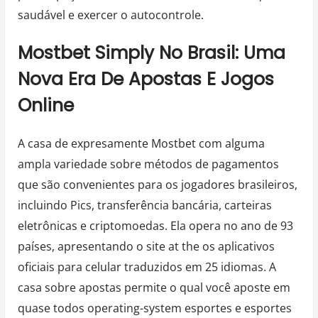
saudável e exercer o autocontrole.
Mostbet Simply No Brasil: Uma
Nova Era De Apostas E Jogos
Online
A casa de expresamente Mostbet com alguma
ampla variedade sobre métodos de pagamentos
que são convenientes para os jogadores brasileiros,
incluindo Pics, transferência bancária, carteiras
eletrônicas e criptomoedas. Ela opera no ano de 93
países, apresentando o site at the os aplicativos
oficiais para celular traduzidos em 25 idiomas. A
casa sobre apostas permite o qual você aposte em
quase todos operating-system esportes e esportes