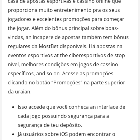
casa de apostas esportivas e cassino online que
proporciona muito entretenimento pra os seus
jogadores e excelentes promoções para começar
the jogar. Além do bônus principal sobre boas-
vindas, an incapere de apostas também tem bônus
regulares da MostBet disponíveis. Há apostas na
eventos esportivos at the ciberesportivos de stop
nível, melhores condições em jogos de cassino
específicos, and so on. Acesse as promoções
clicando no botão “Promoções” na parte superior
da uraian.
Isso accede que você conheça an interface de
cada jogo possuindo segurança para a
segurança de teu depósito.
Já usuários sobre iOS podem encontrar o