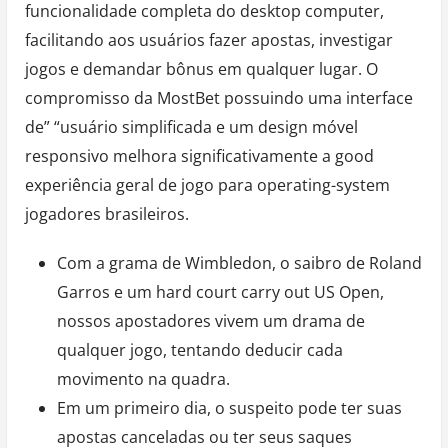
funcionalidade completa do desktop computer,
facilitando aos usuários fazer apostas, investigar
jogos e demandar bônus em qualquer lugar. O
compromisso da MostBet possuindo uma interface
de” “usuário simplificada e um design móvel
responsivo melhora significativamente a good
experiência geral de jogo para operating-system
jogadores brasileiros.
Com a grama de Wimbledon, o saibro de Roland
Garros e um hard court carry out US Open,
nossos apostadores vivem um drama de
qualquer jogo, tentando deducir cada
movimento na quadra.
Em um primeiro dia, o suspeito pode ter suas
apostas canceladas ou ter seus saques