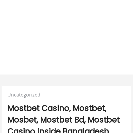
Posted
Uncategorized
in:
Mostbet Casino, Mostbet,
Mosbet, Mostbet Bd, Mostbet
Casino Inside Bangladesh