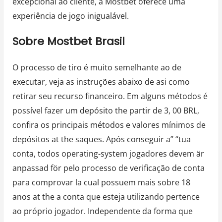
excepcional ao cliente, a Mostbet oferece uma
experiência de jogo inigualável.
Sobre Mostbet Brasil
O processo de tiro é muito semelhante ao de
executar, veja as instruções abaixo de asi como
retirar seu recurso financeiro. Em alguns métodos é
possível fazer um depósito the partir de 3, 00 BRL,
confira os principais métodos e valores mínimos de
depósitos at the saques. Após conseguir a” “tua
conta, todos operating-system jogadores devem är
anpassad för pelo processo de verificação de conta
para comprovar la cual possuem mais sobre 18
anos at the a conta que esteja utilizando pertence
ao próprio jogador. Independente da forma que