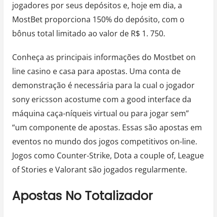
jogadores por seus depósitos e, hoje em dia, a
MostBet proporciona 150% do depósito, com o
bônus total limitado ao valor de R$ 1. 750.
Conheça as principais informações do Mostbet on
line casino e casa para apostas. Uma conta de
demonstração é necessária para la cual o jogador
sony ericsson acostume com a good interface da
máquina caça-níqueis virtual ou para jogar sem”
“um componente de apostas. Essas são apostas em
eventos no mundo dos jogos competitivos on-line.
Jogos como Counter-Strike, Dota a couple of, League
of Stories e Valorant são jogados regularmente.
Apostas No Totalizador