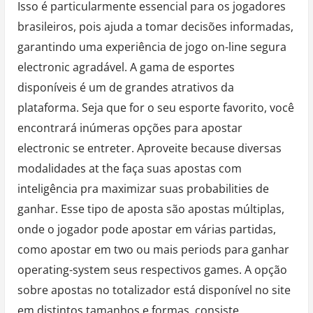
Isso é particularmente essencial para os jogadores
brasileiros, pois ajuda a tomar decisões informadas,
garantindo uma experiência de jogo on-line segura
electronic agradável. A gama de esportes
disponíveis é um de grandes atrativos da
plataforma. Seja que for o seu esporte favorito, você
encontrará inúmeras opções para apostar
electronic se entreter. Aproveite because diversas
modalidades at the faça suas apostas com
inteligência pra maximizar suas probabilities de
ganhar​. Esse tipo de aposta são apostas múltiplas,
onde o jogador pode apostar em várias partidas,
como apostar em two ou mais periods para ganhar
operating-system seus respectivos games. A opção
sobre apostas no totalizador está disponível no site
em distintos tamanhos e formas, consiste