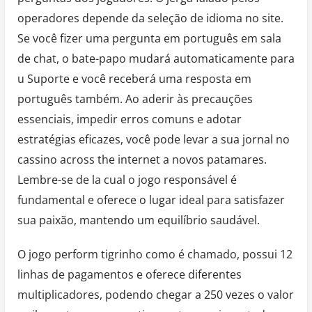
operadores depende da seleção de idioma no site.
Se você fizer uma pergunta em português em sala
de chat, o bate-papo mudará automaticamente para
u Suporte e você receberá uma resposta em
português também. Ao aderir às precauções
essenciais, impedir erros comuns e adotar
estratégias eficazes, você pode levar a sua jornal no
cassino across the internet a novos patamares.
Lembre-se de la cual o jogo responsável é
fundamental e oferece o lugar ideal para satisfazer
sua paixão, mantendo um equilíbrio saudável.
O jogo perform tigrinho como é chamado, possui 12
linhas de pagamentos e oferece diferentes
multiplicadores, podendo chegar a 250 vezes o valor