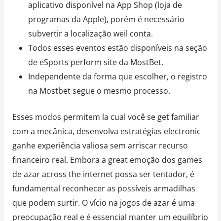
aplicativo disponível na App Shop (loja de
programas da Apple), porém é necessário
subvertir a localização weil conta.
Todos esses eventos estão disponíveis na seção
de eSports perform site da MostBet.
Independente da forma que escolher, o registro
na Mostbet segue o mesmo processo.
Esses modos permitem la cual você se get familiar
com a mecânica, desenvolva estratégias electronic
ganhe experiência valiosa sem arriscar recurso
financeiro real. Embora a great emoção dos games
de azar across the internet possa ser tentador, é
fundamental reconhecer as possíveis armadilhas
que podem surtir. O vício na jogos de azar é uma
preocupação real e é essencial manter um equilíbrio