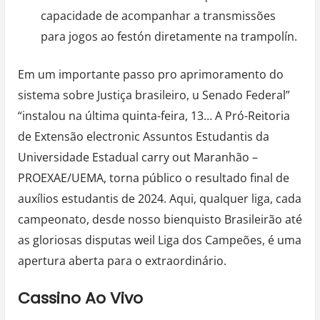
capacidade de acompanhar a transmissões
para jogos ao festón diretamente na trampolín.
Em um importante passo pro aprimoramento do
sistema sobre Justiça brasileiro, u Senado Federal”
“instalou na última quinta-feira, 13… A Pró-Reitoria
de Extensão electronic Assuntos Estudantis da
Universidade Estadual carry out Maranhão –
PROEXAE/UEMA, torna público o resultado final de
auxílios estudantis de 2024. Aqui, qualquer liga, cada
campeonato, desde nosso bienquisto Brasileirão até
as gloriosas disputas weil Liga dos Campeões, é uma
apertura aberta para o extraordinário.
Cassino Ao Vivo