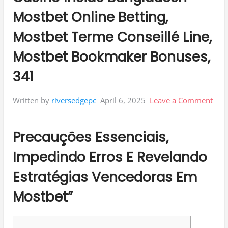
Mostbet Online Betting,
Mostbet Terme Conseillé Line,
Mostbet Bookmaker Bonuses,
341
on
April 6, 2025
Leave a Comment
Written by
riversedgepc
Mos
Casi
Precauções Essenciais,
Most
Impedindo Erros E Revelando
Mos
Mos
Estratégias Vencedoras Em
Bd,
Mostbet”
Mos
Casi
Insi