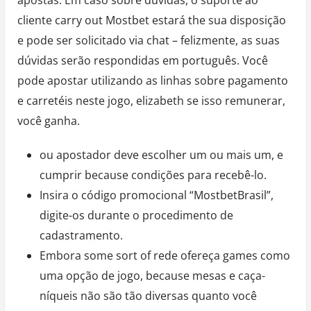
cliente carry out Mostbet estará the sua disposição
e pode ser solicitado via chat – felizmente, as suas
dúvidas serão respondidas em português. Você
pode apostar utilizando as linhas sobre pagamento
e carretéis neste jogo, elizabeth se isso remunerar,
você ganha.
ou apostador deve escolher um ou mais um, e
cumprir because condições para recebê-lo.
Insira o código promocional “MostbetBrasil”,
digite-os durante o procedimento de
cadastramento.
Embora some sort of rede ofereça games como
uma opção de jogo, because mesas e caça-
níqueis não são tão diversas quanto você