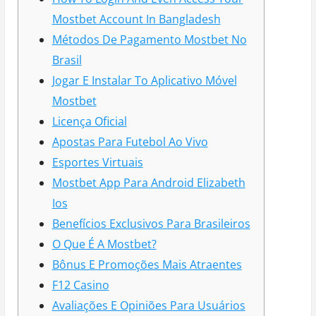
Mostbet Account In Bangladesh
Métodos De Pagamento Mostbet No
Brasil
Jogar E Instalar To Aplicativo Móvel
Mostbet
Licença Oficial
Apostas Para Futebol Ao Vivo
Esportes Virtuais
Mostbet App Para Android Elizabeth
Ios
Benefícios Exclusivos Para Brasileiros
O Que É A Mostbet?
Bônus E Promoções Mais Atraentes
F12 Casino
Avaliações E Opiniões Para Usuários