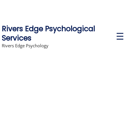
Rivers Edge Psychological
P
Services
r
i
Rivers Edge Psychology
m
a
r
y
M
e
n
u