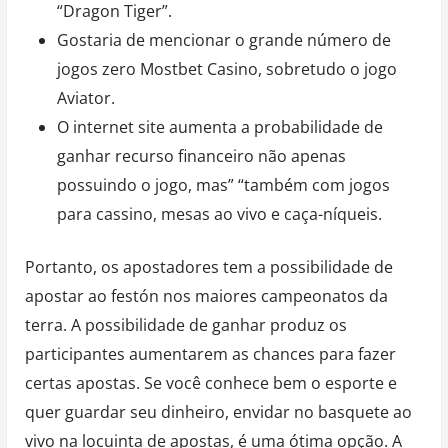
“Dragon Tiger”.
Gostaria de mencionar o grande número de
jogos zero Mostbet Casino, sobretudo o jogo
Aviator.
O internet site aumenta a probabilidade de
ganhar recurso financeiro não apenas
possuindo o jogo, mas” “também com jogos
para cassino, mesas ao vivo e caça-níqueis.
Portanto, os apostadores tem a possibilidade de
apostar ao festón nos maiores campeonatos da
terra. A possibilidade de ganhar produz os
participantes aumentarem as chances para fazer
certas apostas. Se você conhece bem o esporte e
quer guardar seu dinheiro, envidar no basquete ao
vivo na locuinta de apostas, é uma ótima opção. A