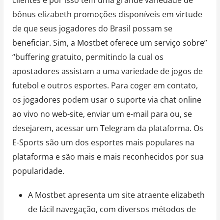
bônus elizabeth promoções disponíveis em virtude
de que seus jogadores do Brasil possam se
beneficiar. Sim, a Mostbet oferece um serviço sobre”
“buffering gratuito, permitindo la cual os
apostadores assistam a uma variedade de jogos de
futebol e outros esportes. Para coger em contato,
os jogadores podem usar o suporte via chat online
ao vivo no web-site, enviar um e-mail para ou, se
desejarem, acessar um Telegram da plataforma. Os
E-Sports são um dos esportes mais populares na
plataforma e são mais e mais reconhecidos por sua
popularidade.
A Mostbet apresenta um site atraente elizabeth
de fácil navegação, com diversos métodos de