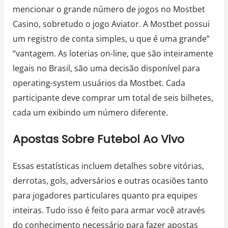
mencionar o grande número de jogos no Mostbet
Casino, sobretudo o jogo Aviator. A Mostbet possui
um registro de conta simples, u que é uma grande”
“vantagem. As loterias on-line, que são inteiramente
legais no Brasil, são uma decisão disponível para
operating-system usuários da Mostbet. Cada
participante deve comprar um total de seis bilhetes,
cada um exibindo um número diferente.
Apostas Sobre Futebol Ao Vivo
Essas estatísticas incluem detalhes sobre vitórias,
derrotas, gols, adversários e outras ocasiões tanto
para jogadores particulares quanto pra equipes
inteiras. Tudo isso é feito para armar você através
do conhecimento necessário para fazer apostas