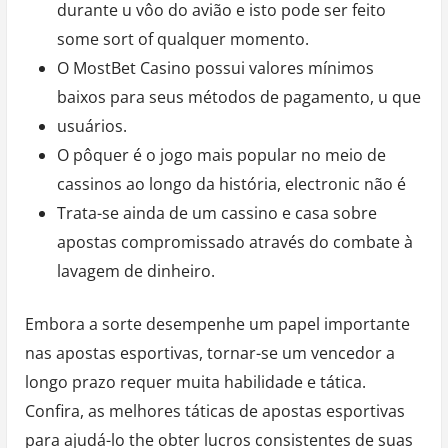
durante u vôo do avião e isto pode ser feito
some sort of qualquer momento.
O MostBet Casino possui valores mínimos
baixos para seus métodos de pagamento, u que
usuários.
O pôquer é o jogo mais popular no meio de
cassinos ao longo da história, electronic não é
Trata-se ainda de um cassino e casa sobre
apostas compromissado através do combate à
lavagem de dinheiro.
Embora a sorte desempenhe um papel importante
nas apostas esportivas, tornar-se um vencedor a
longo prazo requer muita habilidade e tática.
Confira, as melhores táticas de apostas esportivas
para ajudá-lo the obter lucros consistentes de suas