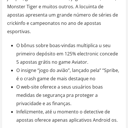
Monster Tiger e muitos outros. A locuinta de
apostas apresenta um grande número de séries de
crickinfo e campeonatos no ano de apostas
esportivas.
O bônus sobre boas-vindas multiplica u seu
primeiro depósito em 125% electronic concede
5 apostas grátis no game Aviator.
O insigne “jogo do avião”, lançado pela” “Spribe,
é o crash game de mais destaque no
O web-site oferece a seus usuários boas
medidas de segurança pra proteger a
privacidade e as finanças.
Infelizmente, até u momento o detective de
apostas oferece apenas aplicativos Android os.