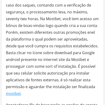
caso dos saques, contando com a verificação de
segurança, o processamento leva, no máximo,
seventy two horas. Na Mostbet, você tem acesso um
bônus de boas-vindas logo quando cria a sua conta.
Porém, existem diferentes outras promoções enel
da plataforma o qual podem ser aproveitadas,
desde que você cumpra os requisitos estabelecidos.
Basta clicar no ícone sobre download para Google
android presente no internet site da Mostbet e
prosseguir com some sort of instalação. É possível
que seu celular solicite autorização pra instalar
aplicativos de fontes externas, é só realizar esta
permissão e aguardar the instalação ser finalizada
mostbet
.