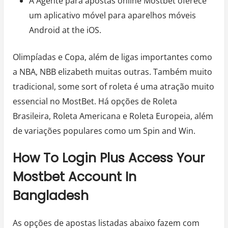
A Agente para apostas online Mostbet oferece
um aplicativo móvel para aparelhos móveis
Android at the iOS.
Olimpíadas e Copa, além de ligas importantes como
a NBA, NBB elizabeth muitas outras. Também muito
tradicional, some sort of roleta é uma atração muito
essencial no MostBet. Há opções de Roleta
Brasileira, Roleta Americana e Roleta Europeia, além
de variações populares como um Spin and Win.
How To Login Plus Access Your
Mostbet Account In
Bangladesh
As opções de apostas listadas abaixo fazem com