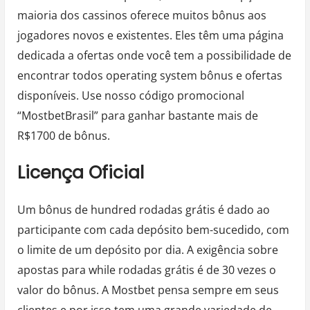
maioria dos cassinos oferece muitos bônus aos
jogadores novos e existentes. Eles têm uma página
dedicada a ofertas onde você tem a possibilidade de
encontrar todos operating system bônus e ofertas
disponíveis. Use nosso código promocional
“MostbetBrasil” para ganhar bastante mais de
R$1700 de bônus.
Licença Oficial
Um bônus de hundred rodadas grátis é dado ao
participante com cada depósito bem-sucedido, com
o limite de um depósito por dia. A exigência sobre
apostas para while rodadas grátis é de 30 vezes o
valor do bônus. A Mostbet pensa sempre em seus
clientes e por isso tem uma grande variedade de