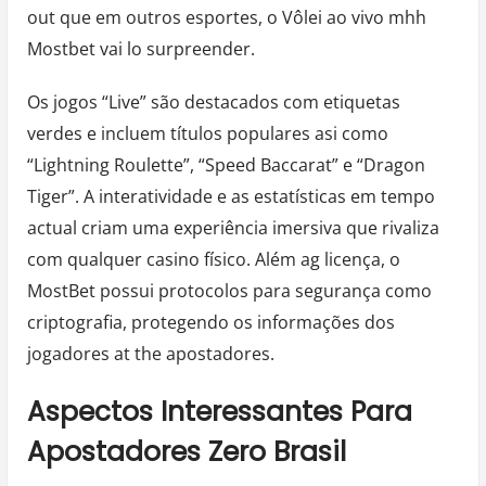
out que em outros esportes, o Vôlei ao vivo mhh
Mostbet vai lo surpreender.
Os jogos “Live” são destacados com etiquetas
verdes e incluem títulos populares asi como
“Lightning Roulette”, “Speed Baccarat” e “Dragon
Tiger”. A interatividade e as estatísticas em tempo
actual criam uma experiência imersiva que rivaliza
com qualquer casino físico. Além ag licença, o
MostBet possui protocolos para segurança como
criptografia, protegendo os informações dos
jogadores at the apostadores.
Aspectos Interessantes Para
Apostadores Zero Brasil