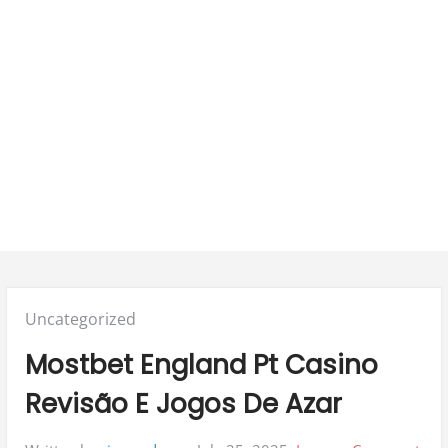
Posted
Uncategorized
in:
Mostbet England Pt Casino
Revisão E Jogos De Azar