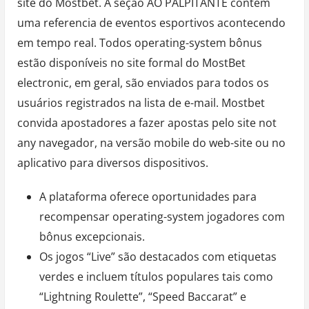
site do Mostbet. A seção AO PALPITANTE contém
uma referencia de eventos esportivos acontecendo
em tempo real. Todos operating-system bônus
estão disponíveis no site formal do MostBet
electronic, em geral, são enviados para todos os
usuários registrados na lista de e-mail. Mostbet
convida apostadores a fazer apostas pelo site not
any navegador, na versão mobile do web-site ou no
aplicativo para diversos dispositivos.
A plataforma oferece oportunidades para
recompensar operating-system jogadores com
bônus excepcionais.
Os jogos “Live” são destacados com etiquetas
verdes e incluem títulos populares tais como
“Lightning Roulette”, “Speed Baccarat” e