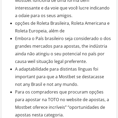
Mostbet funciona de uma forma bem
interessante e da voie que você lucre indicando
a odaie para os seus amigos.
opções de Roleta Brasileira, Roleta Americana e
Roleta Europeia, além de
Embora o País brasileiro seja considerado o dos
grandes mercados para apostas, the indústria
ainda não atingiu o seu potencial no país por
causa weil situação legal preferente.
A adaptabilidade para distintas línguas foi
important para que a Mostbet se destacasse
not any Brasil e not any mundo.
Para os compradores que procuram opções
para apostar na TOTO no website de apostas, a
Mostbet oferece incríveis” “oportunidades de
apostas nesta categoria.