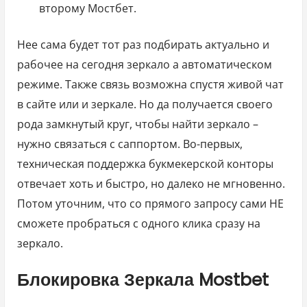
второму Мостбет.
Нее сама будет тот раз подбирать актуально и
рабочее на сегодня зеркало а автоматическом
режиме. Также связь возможна спустя живой чат
в сайте или и зеркале. Но да получается своего
рода замкнутый круг, чтобы найти зеркало –
нужно связаться с саппортом. Во-первых,
техническая поддержка букмекерской конторы
отвечает хоть и быстро, но далеко не мгновенно.
Потом уточним, что со прямого запросу сами НЕ
сможете пробраться с одного клика сразу на
зеркало.
Блокировка Зеркала Mostbet