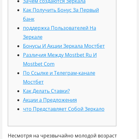
Зачем создаются Зеркала
Как Получить Бонус За Первый
банк
поддержка Пользователей На
Зеркале
Бонусы И Акции Зеркала Мостбет
Различия Между Mostbet Ru И
Mostbet Com
По Ссылке и Телеграм-канале
Мостбет
Как Делать Ставки?
Акции а Предложения
что Представляет Собой Зеркало
Несмотря на чрезвычайно молодой возраст