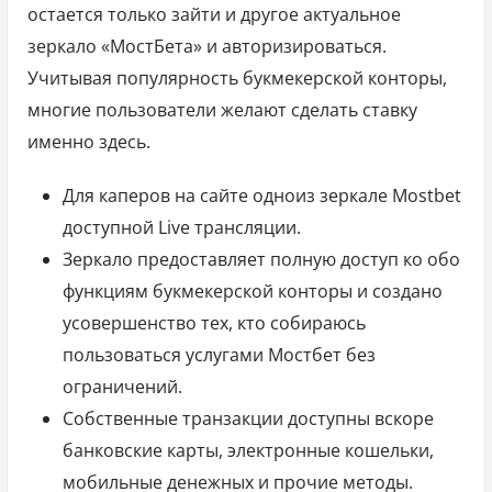
остается только зайти и другое актуальное
зеркало «МостБета» и авторизироваться.
Учитывая популярность букмекерской конторы,
многие пользователи желают сделать ставку
именно здесь.
Для каперов на сайте одноиз зеркале Mostbet
доступной Live трансляции.
Зеркало предоставляет полную доступ ко обо
функциям букмекерской конторы и создано
усовершенство тех, кто собираюсь
пользоваться услугами Мостбет без
ограничений.
Собственные транзакции доступны вскоре
банковские карты, электронные кошельки,
мобильные денежных и прочие методы.