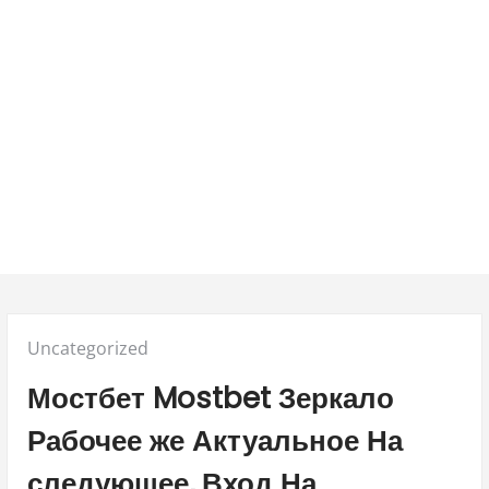
Posted
Uncategorized
in:
Мостбет Mostbet Зеркало
Рабочее же Актуальное На
следующее, Вход На