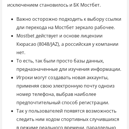
исключением становилось и БК Мостбет.
Важно осторожно подходить к выбору ссылки
дли перехода на Мостбет зеркало рабочее.
Mostbet действует и основе лицензии
Кюрасао (8048/JAZ), а российская у компании
нет.
То есть, так были просто базы данных,
предназначенные дли изучения информации.
Игроки могут создавать новая аккаунты,
применяя свою электронную почту одноиз
номер телефона, выбрав наиболее
предпочтительный способ регистрации.
Так у пользователей появятся возможность
следить ним ходом спортивных случившихся
в режиме реального времени, параллельно