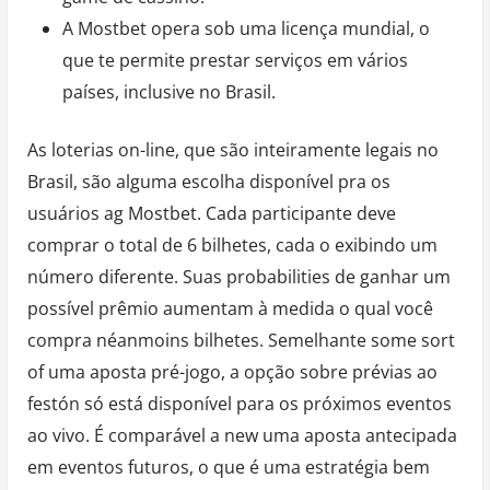
A Mostbet opera sob uma licença mundial, o
que te permite prestar serviços em vários
países, inclusive no Brasil.
As loterias on-line, que são inteiramente legais no
Brasil, são alguma escolha disponível pra os
usuários ag Mostbet. Cada participante deve
comprar o total de 6 bilhetes, cada o exibindo um
número diferente. Suas probabilities de ganhar um
possível prêmio aumentam à medida o qual você
compra néanmoins bilhetes. Semelhante some sort
of uma aposta pré-jogo, a opção sobre prévias ao
festón só está disponível para os próximos eventos
ao vivo. É comparável a new uma aposta antecipada
em eventos futuros, o que é uma estratégia bem