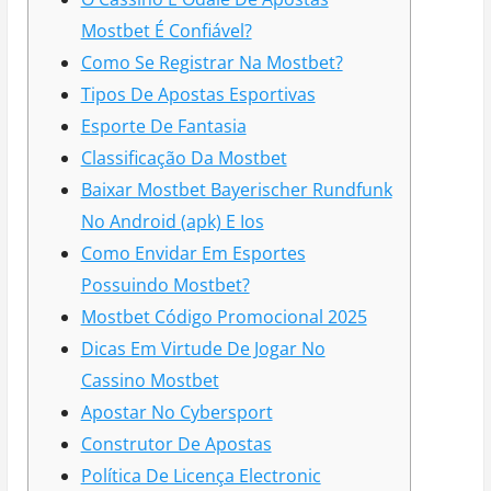
Mostbet É Confiável?
Como Se Registrar Na Mostbet?
Tipos De Apostas Esportivas
Esporte De Fantasia
Classificação Da Mostbet
Baixar Mostbet Bayerischer Rundfunk
No Android (apk) E Ios
Como Envidar Em Esportes
Possuindo Mostbet?
Mostbet Código Promocional 2025
Dicas Em Virtude De Jogar No
Cassino Mostbet
Apostar No Cybersport
Construtor De Apostas
Política De Licença Electronic