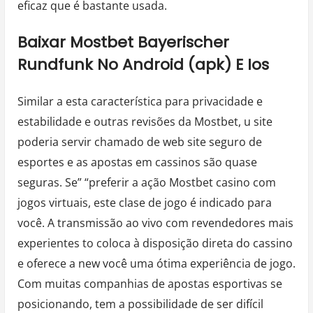
eficaz que é bastante usada.
Baixar Mostbet Bayerischer
Rundfunk No Android (apk) E Ios
Similar a esta característica para privacidade e
estabilidade e outras revisões da Mostbet, u site
poderia servir chamado de web site seguro de
esportes e as apostas em cassinos são quase
seguras. Se” “preferir a ação Mostbet casino com
jogos virtuais, este clase de jogo é indicado para
você. A transmissão ao vivo com revendedores mais
experientes to coloca à disposição direta do cassino
e oferece a new você uma ótima experiência de jogo.
Com muitas companhias de apostas esportivas se
posicionando, tem a possibilidade de ser difícil