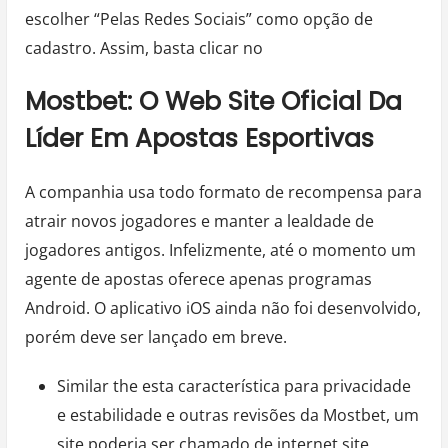
escolher “Pelas Redes Sociais” como opção de
cadastro. Assim, basta clicar no
Mostbet: O Web Site Oficial Da
Líder Em Apostas Esportivas
A companhia usa todo formato de recompensa para
atrair novos jogadores e manter a lealdade de
jogadores antigos. Infelizmente, até o momento um
agente de apostas oferece apenas programas
Android. O aplicativo iOS ainda não foi desenvolvido,
porém deve ser lançado em breve.
Similar the esta característica para privacidade
e estabilidade e outras revisões da Mostbet, um
site poderia ser chamado de internet site