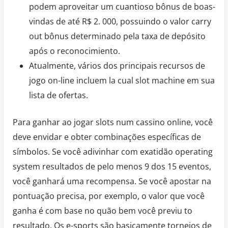
podem aproveitar um cuantioso bônus de boas-
vindas de até R$ 2. 000, possuindo o valor carry
out bônus determinado pela taxa de depósito
após o reconocimiento.
Atualmente, vários dos principais recursos de
jogo on-line incluem la cual slot machine em sua
lista de ofertas.
Para ganhar ao jogar slots num cassino online, você
deve envidar e obter combinações específicas de
símbolos. Se você adivinhar com exatidão operating
system resultados de pelo menos 9 dos 15 eventos,
você ganhará uma recompensa. Se você apostar na
pontuação precisa, por exemplo, o valor que você
ganha é com base no quão bem você previu to
resultado. Os e-sports são basicamente torneios de