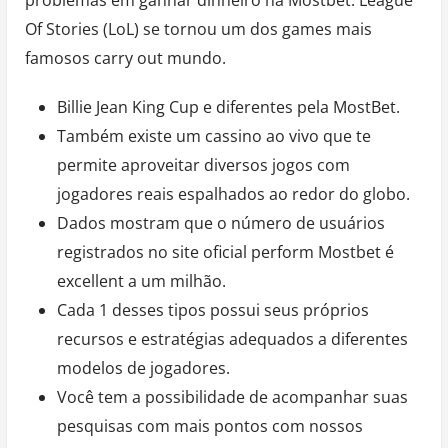
Of Stories (LoL) se tornou um dos games mais
famosos carry out mundo.
Billie Jean King Cup e diferentes pela MostBet.
Também existe um cassino ao vivo que te
permite aproveitar diversos jogos com
jogadores reais espalhados ao redor do globo.
Dados mostram que o número de usuários
registrados no site oficial perform Mostbet é
excellent a um milhão.
Cada 1 desses tipos possui seus próprios
recursos e estratégias adequados a diferentes
modelos de jogadores.
Você tem a possibilidade de acompanhar suas
pesquisas com mais pontos com nossos