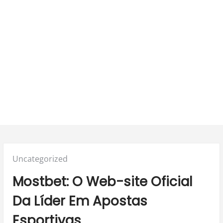
Posted
Uncategorized
in:
Mostbet: O Web-site Oficial
Da Líder Em Apostas
Esportivas