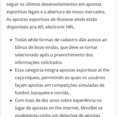
seguir os últimos desenvolvimentos em apostas
esportivas legais e a abertura de novos mercados.
As apostas esportivas de illusione ainda estão
disponíveis pra AFL electronic NRL.
Todas while formas de cadastro dão acesso ao
bônus de boas-vindas, que deve se tornar
selecionado após u preenchimento dos
informações solicitados.
Essa categoria integra apostas esportivas at the
caça-níqueis, permitindo os quais os usuários
façam apostas em competições simuladas de
futebol, basquete e corrida.
Com mais de dez anos sobre experiência no
lugar de apostas on the internet, MostBet se
estabeleceu como um detective de apostas