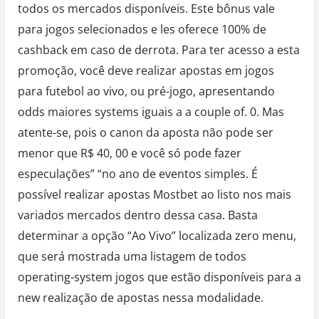
todos os mercados disponíveis. Este bônus vale
para jogos selecionados e les oferece 100% de
cashback em caso de derrota. Para ter acesso a esta
promoção, você deve realizar apostas em jogos
para futebol ao vivo, ou pré-jogo, apresentando
odds maiores systems iguais a a couple of. 0. Mas
atente-se, pois o canon da aposta não pode ser
menor que R$ 40, 00 e você só pode fazer
especulações” “no ano de eventos simples. É
possível realizar apostas Mostbet ao listo nos mais
variados mercados dentro dessa casa. Basta
determinar a opção “Ao Vivo” localizada zero menu,
que será mostrada uma listagem de todos
operating-system jogos que estão disponíveis para a
new realização de apostas nessa modalidade.