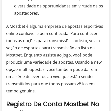
diversidade de oportunidades em virtude de os
apostadores.
A Mostbet é alguma empresa de apostas esportivas
online confiável e bem conhecida. Para conhecer
todas as opções para transmissões ao listo, veja a
seção de esportes para transmissão ao listo da
Mostbet. Enquanto assiste ao jogo, você pode
produzir uma variedade de apostas. Usando a new
opção multi-apostas, você também pode dar em
uma série de eventos ao vivo que estão sendo
transmitidos para que todos possam vê-los em
tempo genuine.
Registro De Conta Mostbet No