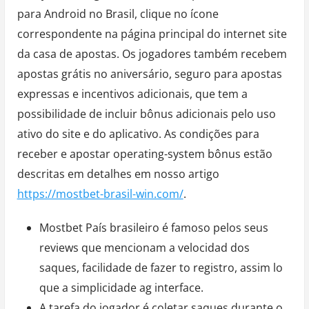
para Android no Brasil, clique no ícone
correspondente na página principal do internet site
da casa de apostas. Os jogadores também recebem
apostas grátis no aniversário, seguro para apostas
expressas e incentivos adicionais, que tem a
possibilidade de incluir bônus adicionais pelo uso
ativo do site e do aplicativo. As condições para
receber e apostar operating-system bônus estão
descritas em detalhes em nosso artigo
https://mostbet-brasil-win.com/
.
Mostbet País brasileiro é famoso pelos seus
reviews que mencionam a velocidad dos
saques, facilidade de fazer to registro, assim lo
que a simplicidade ag interface.
A tarefa do jogador é coletar saques durante o