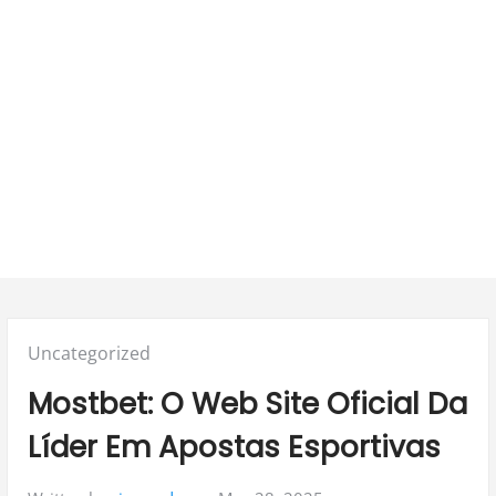
Posted
Uncategorized
in:
Mostbet: O Web Site Oficial Da
Líder Em Apostas Esportivas