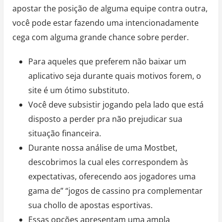
apostar the posição de alguma equipe contra outra,
você pode estar fazendo uma intencionadamente
cega com alguma grande chance sobre perder.
Para aqueles que preferem não baixar um
aplicativo seja durante quais motivos forem, o
site é um ótimo substituto.
Você deve subsistir jogando pela lado que está
disposto a perder pra não prejudicar sua
situação financeira.
Durante nossa análise de uma Mostbet,
descobrimos la cual eles correspondem às
expectativas, oferecendo aos jogadores uma
gama de” “jogos de cassino pra complementar
sua chollo de apostas esportivas.
Essas opções apresentam uma ampla