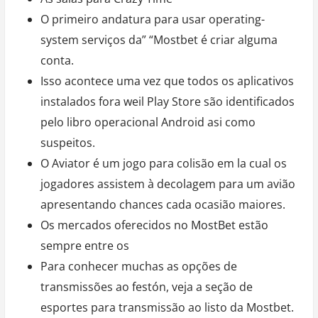
O primeiro andatura para usar operating-
system serviços da” “Mostbet é criar alguma
conta.
Isso acontece uma vez que todos os aplicativos
instalados fora weil Play Store são identificados
pelo libro operacional Android asi como
suspeitos.
O Aviator é um jogo para colisão em la cual os
jogadores assistem à decolagem para um avião
apresentando chances cada ocasião maiores.
Os mercados oferecidos no MostBet estão
sempre entre os
Para conhecer muchas as opções de
transmissões ao festón, veja a seção de
esportes para transmissão ao listo da Mostbet.