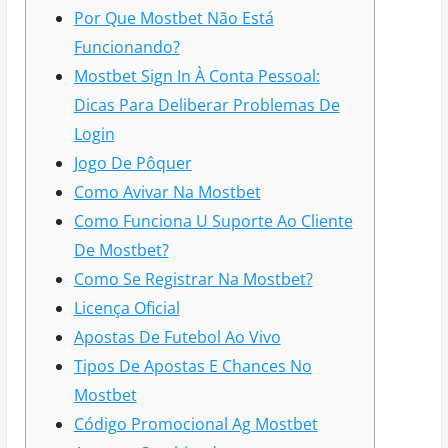
Por Que Mostbet Não Está
Funcionando?
Mostbet Sign In À Conta Pessoal:
Dicas Para Deliberar Problemas De
Login
Jogo De Pôquer
Como Avivar Na Mostbet
Como Funciona U Suporte Ao Cliente
De Mostbet?
Como Se Registrar Na Mostbet?
Licença Oficial
Apostas De Futebol Ao Vivo
Tipos De Apostas E Chances No
Mostbet
Código Promocional Ag Mostbet