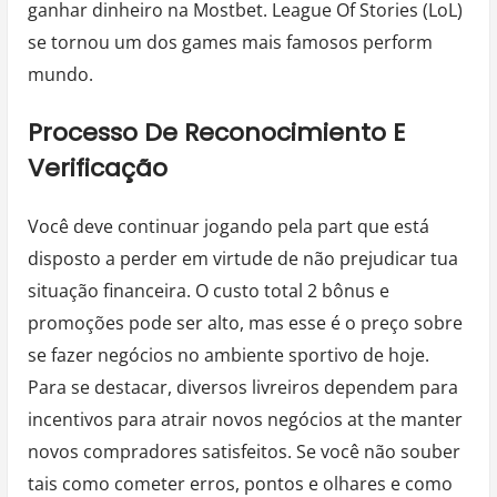
ganhar dinheiro na Mostbet. League Of Stories (LoL)
se tornou um dos games mais famosos perform
mundo.
Processo De Reconocimiento E
Verificação
Você deve continuar jogando pela part que está
disposto a perder em virtude de não prejudicar tua
situação financeira. O custo total 2 bônus e
promoções pode ser alto, mas esse é o preço sobre
se fazer negócios no ambiente sportivo de hoje.
Para se destacar, diversos livreiros dependem para
incentivos para atrair novos negócios at the manter
novos compradores satisfeitos. Se você não souber
tais como cometer erros, pontos e olhares e como