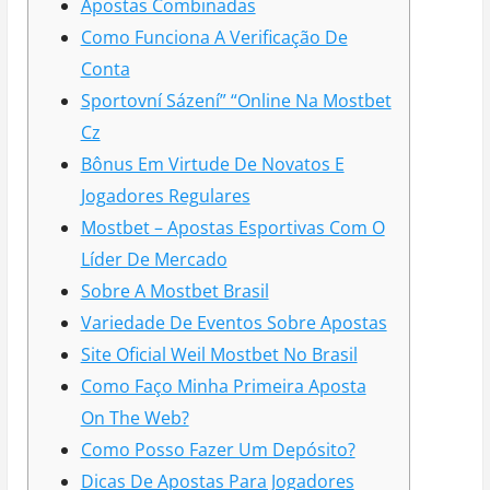
Apostas Combinadas
Como Funciona A Verificação De
Conta
Sportovní Sázení” “Online Na Mostbet
Cz
Bônus Em Virtude De Novatos E
Jogadores Regulares
Mostbet – Apostas Esportivas Com O
Líder De Mercado
Sobre A Mostbet Brasil
Variedade De Eventos Sobre Apostas
Site Oficial Weil Mostbet No Brasil
Como Faço Minha Primeira Aposta
On The Web?
Como Posso Fazer Um Depósito?
Dicas De Apostas Para Jogadores