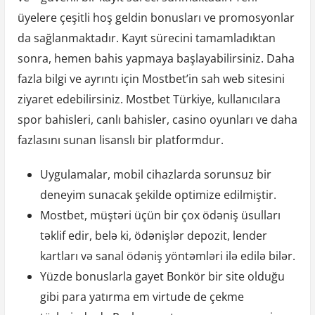
üyelere çeşitli hoş geldin bonusları ve promosyonlar
da sağlanmaktadır. Kayıt sürecini tamamladıktan
sonra, hemen bahis yapmaya başlayabilirsiniz. Daha
fazla bilgi ve ayrıntı için Mostbet’in sah web sitesini
ziyaret edebilirsiniz. Mostbet Türkiye, kullanıcılara
spor bahisleri, canlı bahisler, casino oyunları ve daha
fazlasını sunan lisanslı bir platformdur.
Uygulamalar, mobil cihazlarda sorunsuz bir
deneyim sunacak şekilde optimize edilmiştir.
Mostbet, müştəri üçün bir çox ödəniş üsulları
təklif edir, belə ki, ödənişlər depozit, lender
kartları və sanal ödəniş yöntəmləri ilə edilə bilər.
Yüzde bonuslarla gayet Bonkör bir site olduğu
gibi para yatırma em virtude de çekme