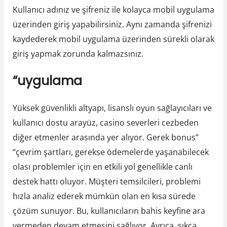
Kullanıcı adınız ve şifreniz ile kolayca mobil uygulama
üzerinden giriş yapabilirsiniz. Aynı zamanda şifrenizi
kaydederek mobil uygulama üzerinden sürekli olarak
giriş yapmak zorunda kalmazsınız.
“uygulama
Yüksek güvenlikli altyapı, lisanslı oyun sağlayıcıları ve
kullanıcı dostu arayüz, casino severleri cezbeden
diğer etmenler arasında yer alıyor. Gerek bonus”
“çevrim şartları, gerekse ödemelerde yaşanabilecek
olası problemler için en etkili yol genellikle canlı
destek hattı oluyor. Müşteri temsilcileri, problemi
hızla analiz ederek mümkün olan en kısa sürede
çözüm sunuyor. Bu, kullanıcıların bahis keyfine ara
vermeden devam etmesini sağlıyor. Ayrıca, sıkça