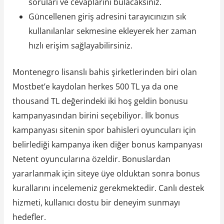
soruları ve cevaplarını bulacaksınız.
Güncellenen giriş adresini tarayıcınızın sık
kullanılanlar sekmesine ekleyerek her zaman
hızlı erişim sağlayabilirsiniz.
Montenegro lisanslı bahis şirketlerinden biri olan
Mostbet’e kaydolan herkes 500 TL ya da one
thousand TL değerindeki iki hoş geldin bonusu
kampanyasından birini seçebiliyor. İlk bonus
kampanyası sitenin spor bahisleri oyuncuları için
belirlediği kampanya iken diğer bonus kampanyası
Netent oyuncularına özeldir. Bonuslardan
yararlanmak için siteye üye olduktan sonra bonus
kurallarını incelemeniz gerekmektedir. Canlı destek
hizmeti, kullanıcı dostu bir deneyim sunmayı
hedefler.