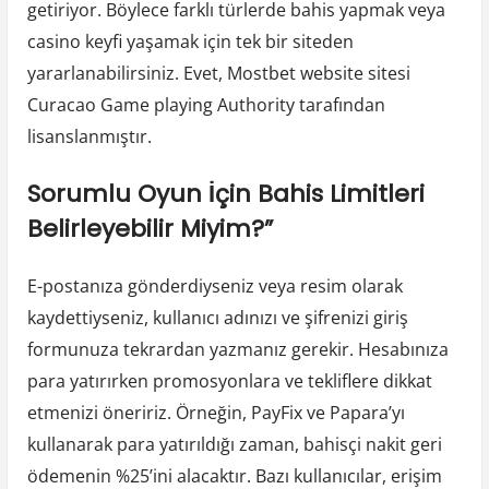
getiriyor. Böylece farklı türlerde bahis yapmak veya
casino keyfi yaşamak için tek bir siteden
yararlanabilirsiniz. Evet, Mostbet website sitesi
Curacao Game playing Authority tarafından
lisanslanmıştır.
Sorumlu Oyun İçin Bahis Limitleri
Belirleyebilir Miyim?”
E-postanıza gönderdiyseniz veya resim olarak
kaydettiyseniz, kullanıcı adınızı ve şifrenizi giriş
formunuza tekrardan yazmanız gerekir. Hesabınıza
para yatırırken promosyonlara ve tekliflere dikkat
etmenizi öneririz. Örneğin, PayFix ve Papara’yı
kullanarak para yatırıldığı zaman, bahisçi nakit geri
ödemenin %25’ini alacaktır. Bazı kullanıcılar, erişim