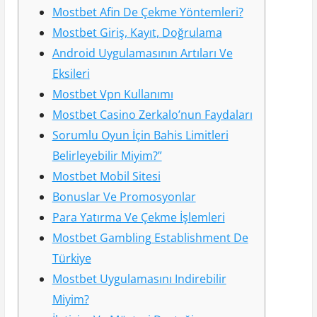
Mostbet Afin De Çekme Yöntemleri?
Mostbet Giriş, Kayıt, Doğrulama
Android Uygulamasının Artıları Ve
Eksileri
Mostbet Vpn Kullanımı
Mostbet Casino Zerkalo’nun Faydaları
Sorumlu Oyun İçin Bahis Limitleri
Belirleyebilir Miyim?”
Mostbet Mobil Sitesi
Bonuslar Ve Promosyonlar
Para Yatırma Ve Çekme İşlemleri
Mostbet Gambling Establishment De
Türkiye
Mostbet Uygulamasını Indirebilir
Miyim?