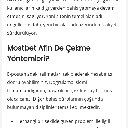
kullanıcıların kaldığı yerden bahis yapmaya devam
etmesini sağlıyor. Yani sitenin temel alan adı
engellense dahi, yeni bir alan adı üzerinden faaliyet
sürdürülüyor.
Mostbet Afin De Çekme
Yöntemleri?
E-postanızdaki talimatları takip ederek hesabınızı
doğrulayabilirsiniz. Doğrulama işlemi
tamamlandığında, başarılı bir şekilde kayıt olmuş
olacaksınız. Diğer bahis bürolarının çoğunda
bulunmayan disiplinler temsil edilmektedir.
Herhangi bir şekilde güven problemi ile ilgili