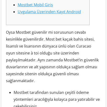
Mostbet Mobil Giriş
Uygulama Üzerinden Kayıt Android
Oysa Mostbet güvenilir mi sorusunun cevabı
kesinlikle güvenilirdir. Most bet kaçak bahis sitesi,
lisanslı ve lisansının dünyaca ünlü olan Curacao
oyun sitesine à toi olduğu site üzerinden
paylaşılmaktadır. Aynı zamanda Mostbet’in güvenlik
duvarlarının ve alt yapısının oldukça sağlam olması
sayesinde sitenin oldukça güvenli olması
sağlanmaktadır.
Mostbet tarafından sunulan çeşitli ödeme
yöntemleri aracılığıyla kolayca para yatırabilir ve
çekebilirsiniz.