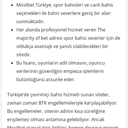
Mostbet Türkiye, spor bahisleri ve canlı bahis
seçenekleri ile bahis severlere geniş bir alan
sunmaktadır.
Her alanda profesyonel hizmet veren The
majority of bet adresi spor bahsi severler için de
oldukça avantajlı ve şanslı olabilecekleri bir
sitedir.
Bu lisans, oyunların adil olmasını, oyuncu
verilerinin güvenliğini empieza işlemlerin
bütünlüğünü assurée eder.
Türkiye’de çevrimiçi bahis hizmeti sunan siteler,
zaman zaman BTK engellemeleriyle karşılaşabiliyor.
Bu engellemeler, sitenin adının kısa süreliğine
erişilemez olması anlamına gelebiliyor. Ancak
Mostbet güncel giriş linkleri, hemen devreye girerek