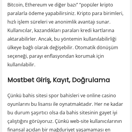
Bitcoin, Ethereum ve diğer bazı” “popüler kripto
paralarla ödeme yapabilirsiniz. Kripto para birimleri,
hızlı işlem süreleri ve anonimlik avantajı sunar.
Kullanıcılar, kazandıkları paraları kredi kartlarına
aktarabilirler. Ancak, bu yöntemin kullanılabilirliği
ülkeye bağlı olarak değişebilir. Otomatik dönüşüm
seçeneği, parayı enflasyondan korumak için
kullanılabilir.
Mostbet Giriş, Kayıt, Doğrulama
Çünkü bahis sitesi spor bahisleri ve online casino
oyunlarını bu lisansı ile oynatmaktadır. Her ne kadar
bu durum şaşırtıcı olsa da bahis sitesinin gayet iyi
çalıştığını görüyoruz. Çünkü web-site kullanıcılarının
finansal açıdan bir mağduriyet yaşamaması en