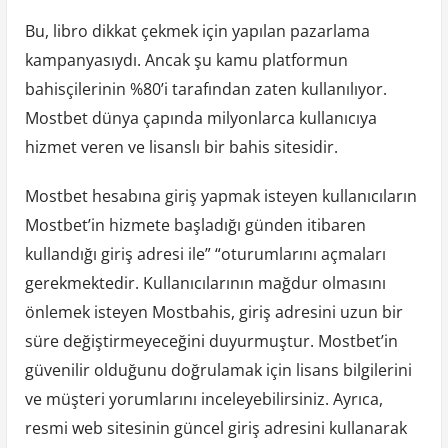
Bu, libro dikkat çekmek için yapılan pazarlama
kampanyasıydı. Ancak şu kamu platformun
bahisçilerinin %80’i tarafından zaten kullanılıyor.
Mostbet dünya çapında milyonlarca kullanıcıya
hizmet veren ve lisanslı bir bahis sitesidir.
Mostbet hesabına giriş yapmak isteyen kullanıcıların
Mostbet’in hizmete başladığı günden itibaren
kullandığı giriş adresi ile” “oturumlarını açmaları
gerekmektedir. Kullanıcılarının mağdur olmasını
önlemek isteyen Mostbahis, giriş adresini uzun bir
süre değiştirmeyeceğini duyurmuştur. Mostbet’in
güvenilir olduğunu doğrulamak için lisans bilgilerini
ve müşteri yorumlarını inceleyebilirsiniz. Ayrıca,
resmi web sitesinin güncel giriş adresini kullanarak