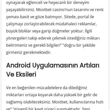
oynayarak eğlenceli ve heyecanlı bir deneyim
yaşayabilirsiniz. Mostbet casino’nun tasarımı ve renk
şeması basit ve göze batmıyor. Sitede, portal ile
çalışmayı zorlaştırabilecek müdahaleci reklamlar,
büyük bloklar veya garip düğmeler yoktur. İlgili
yönergeleri takip ederek çekmek istediğiniz miktarı
belirtmeniz ve gerekli bilgileri” “doğru bir şekilde
girmeniz gerekmektedir.
Android Uygulamasının Artıları
Ve Eksileri
Ve en beğenilen mücadelelere da dilediğiniz
miktarları ortaya koyarak daha yüksek bir gelir de
sağlamış olabileceksiniz. Mostbet, kullanıcılarına hızlı
ve” “güvenli bir kayıt süreci sunmaktadır. Yeni