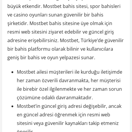
büyük etkendir. Mostbet bahis sitesi, spor bahisleri
ve casino oyunları sunan güvenilir bir bahis
şirketidir. Mostbet bahis sitesine üye olmak için
resmi web sitesini ziyaret edebilir ve güncel giriş
adresine erişebilirsiniz. Mostbet, Türkiye’de güvenilir
bir bahis platformu olarak bilinir ve kullanıcılara
geniş bir bahis ve oyun yelpazesi sunar.
Mostbet ailesi müşterileri ile kurduğu iletişimde
her zaman özverili davranmakta, her müşterisi
ile birebir özel ilgilenmekte ve her zaman sorun
çözümüne odaklı davranmaktadır.
Mostbet’in güncel giriş adresi değişebilir, ancak
en güncel adresi öğrenmek için resmi web
sitesini veya güvenilir kaynakları takip etmeniz
önerilir.