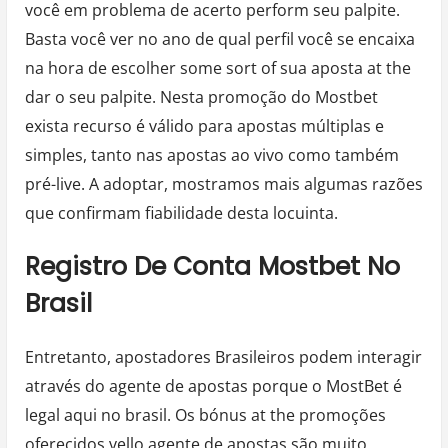
você em problema de acerto perform seu palpite.
Basta você ver no ano de qual perfil você se encaixa
na hora de escolher some sort of sua aposta at the
dar o seu palpite. Nesta promoção do Mostbet
exista recurso é válido para apostas múltiplas e
simples, tanto nas apostas ao vivo como também
pré-live. A adoptar, mostramos mais algumas razões
que confirmam fiabilidade desta locuinta.
Registro De Conta Mostbet No
Brasil
Entretanto, apostadores Brasileiros podem interagir
através do agente de apostas porque o MostBet é
legal aqui no brasil. Os bónus at the promoções
oferecidos vello agente de apostas são muito