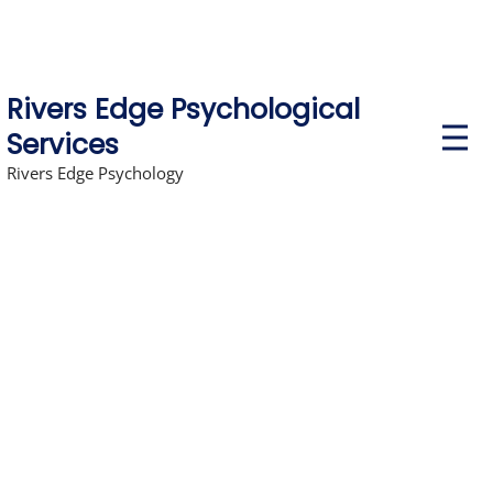
Rivers Edge Psychological
P
Services
r
i
Rivers Edge Psychology
m
a
r
y
M
e
n
u