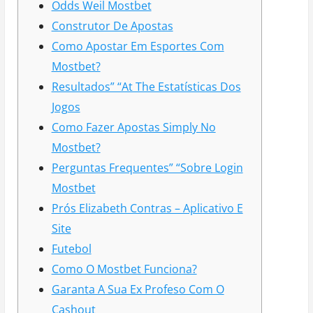
Odds Weil Mostbet
Construtor De Apostas
Como Apostar Em Esportes Com
Mostbet?
Resultados” “At The Estatísticas Dos
Jogos
Como Fazer Apostas Simply No
Mostbet?
Perguntas Frequentes” “Sobre Login
Mostbet
Prós Elizabeth Contras – Aplicativo E
Site
Futebol
Como O Mostbet Funciona?
Garanta A Sua Ex Profeso Com O
Cashout