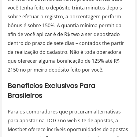
você tenha feito o depósito trinta minutos depois
sobre efetuar o registro, a porcentagem perform
bônus é sobre 150%. A quantia mínima permitida
afin de você aplicar é de R$ two a ser depositado
dentro do prazo de sete dias – contados the partir
da realização do cadastro. Não é toda operadora
que oferecer alguma bonificação de 125% até R$
2150 no primeiro depósito feito por você.
Benefícios Exclusivos Para
Brasileiros
Para os compradores que procuram alternativas
para apostar na TOTO no web site de apostas, a
Mostbet oferece incríveis oportunidades de apostas