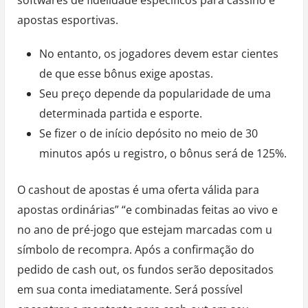
apostas esportivas.
No entanto, os jogadores devem estar cientes
de que esse bônus exige apostas.
Seu preço depende da popularidade de uma
determinada partida e esporte.
Se fizer o de início depósito no meio de 30
minutos após u registro, o bônus será de 125%.
O cashout de apostas é uma oferta válida para
apostas ordinárias” “e combinadas feitas ao vivo e
no ano de pré-jogo que estejam marcadas com u
símbolo de recompra. Após a confirmação do
pedido de cash out, os fundos serão depositados
em sua conta imediatamente. Será possível