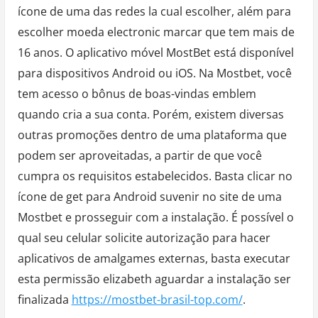
ícone de uma das redes la cual escolher, além para
escolher moeda electronic marcar que tem mais de
16 anos. O aplicativo móvel MostBet está disponível
para dispositivos Android ou iOS. Na Mostbet, você
tem acesso o bônus de boas-vindas emblem
quando cria a sua conta. Porém, existem diversas
outras promoções dentro de uma plataforma que
podem ser aproveitadas, a partir de que você
cumpra os requisitos estabelecidos. Basta clicar no
ícone de get para Android suvenir no site de uma
Mostbet e prosseguir com a instalação. É possível o
qual seu celular solicite autorização para hacer
aplicativos de amalgames externas, basta executar
esta permissão elizabeth aguardar a instalação ser
finalizada
https://mostbet-brasil-top.com/
.