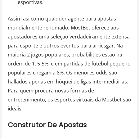
esportivas.
Assim asi como qualquer agente para apostas
mundialmente renomado, MostBet oferece aos
apostadores uma seleção verdadeiramente extensa
para esporte e outros eventos para arriesgar. Na
maioria 2 jogos populares, probabilities estão na
ordem de 1. 5-5%, e em partidas de futebol pequeno
populares chegam a 8%. Os menores odds são
hallados apenas em hóquei de ligas intermediárias.
Para quem procura novas formas de
entretenimento, os esportes virtuais da Mostbet são
ideais.
Construtor De Apostas