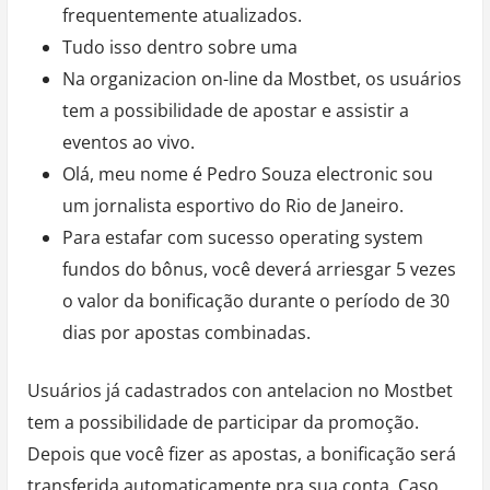
frequentemente atualizados.
Tudo isso dentro sobre uma
Na organizacion on-line da Mostbet, os usuários
tem a possibilidade de apostar e assistir a
eventos ao vivo.
Olá, meu nome é Pedro Souza electronic sou
um jornalista esportivo do Rio de Janeiro.
Para estafar com sucesso operating system
fundos do bônus, você deverá arriesgar 5 vezes
o valor da bonificação durante o período de 30
dias por apostas combinadas.
Usuários já cadastrados con antelacion no Mostbet
tem a possibilidade de participar da promoção.
Depois que você fizer as apostas, a bonificação será
transferida automaticamente pra sua conta. Caso