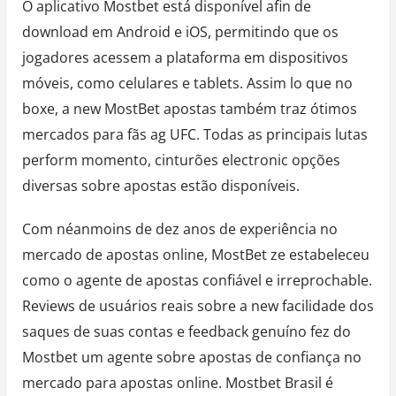
O aplicativo Mostbet está disponível afin de
download em Android e iOS, permitindo que os
jogadores acessem a plataforma em dispositivos
móveis, como celulares e tablets. Assim lo que no
boxe, a new MostBet apostas também traz ótimos
mercados para fãs ag UFC. Todas as principais lutas
perform momento, cinturões electronic opções
diversas sobre apostas estão disponíveis.
Com néanmoins de dez anos de experiência no
mercado de apostas online, MostBet ze estabeleceu
como o agente de apostas confiável e irreprochable.
Reviews de usuários reais sobre a new facilidade dos
saques de suas contas e feedback genuíno fez do
Mostbet um agente sobre apostas de confiança no
mercado para apostas online. Mostbet Brasil é