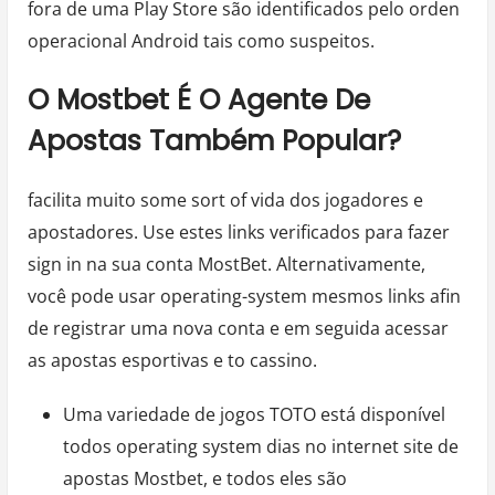
fora de uma Play Store são identificados pelo orden
operacional Android tais como suspeitos.
O Mostbet É O Agente De
Apostas Também Popular?
facilita muito some sort of vida dos jogadores e
apostadores. Use estes links verificados para fazer
sign in na sua conta MostBet. Alternativamente,
você pode usar operating-system mesmos links afin
de registrar uma nova conta e em seguida acessar
as apostas esportivas e to cassino.
Uma variedade de jogos TOTO está disponível
todos operating system dias no internet site de
apostas Mostbet, e todos eles são