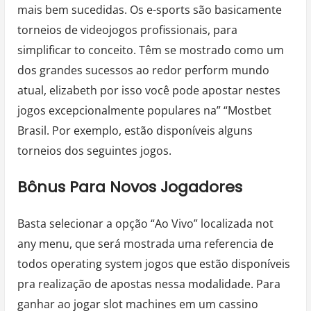
mais bem sucedidas. Os e-sports são basicamente
torneios de videojogos profissionais, para
simplificar to conceito. Têm se mostrado como um
dos grandes sucessos ao redor perform mundo
atual, elizabeth por isso você pode apostar nestes
jogos excepcionalmente populares na” “Mostbet
Brasil. Por exemplo, estão disponíveis alguns
torneios dos seguintes jogos.
Bônus Para Novos Jogadores
Basta selecionar a opção “Ao Vivo” localizada not
any menu, que será mostrada uma referencia de
todos operating system jogos que estão disponíveis
pra realização de apostas nessa modalidade. Para
ganhar ao jogar slot machines em um cassino