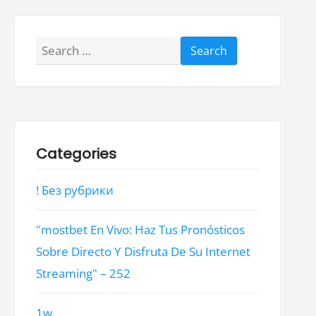
Search
for:
Categories
! Без рубрики
"mostbet En Vivo: Haz Tus Pronósticos
Sobre Directo Y Disfruta De Su Internet
Streaming" – 252
1w