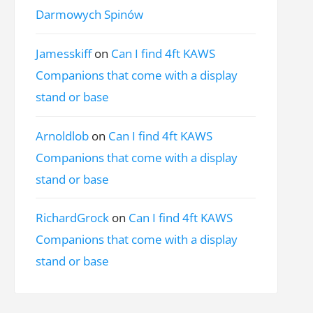
Darmowych Spinów
Jamesskiff
on
Can I find 4ft KAWS
Companions that come with a display
stand or base
Arnoldlob
on
Can I find 4ft KAWS
Companions that come with a display
stand or base
RichardGrock
on
Can I find 4ft KAWS
Companions that come with a display
stand or base