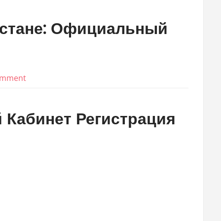
хстане: Официальный
on
omment
Пин
Ап
й Кабинет Регистрация
Казино
В
Казахстане:
Официальный
Сайт
Pin
Up
Казино