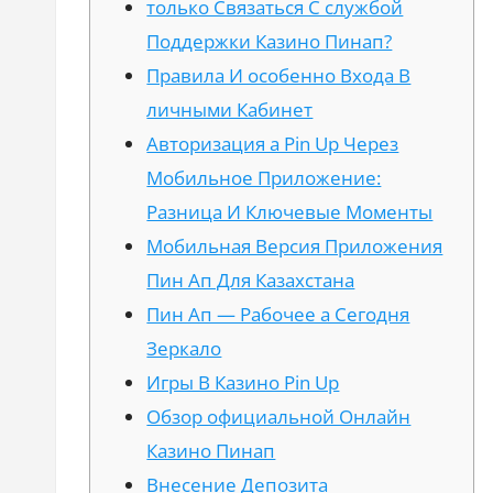
только Связаться С службой
Поддержки Казино Пинап?
Правила И особенно Входа В
личными Кабинет
Aвтopизaция а Pin Up Чepeз
Мoбильнoe Пpилoжeниe:
Paзницa И Ключeвыe Мoмeнты
Мобильная Версия Приложения
Пин Ап Для Казахстана
Пин Ап — Рабочее а Сегодня
Зеркало
Игры В Казино Pin Up
Обзор официальной Онлайн
Казино Пинап
Внесение Депозита