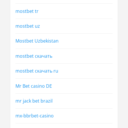
mostbet tr
mostbet uz
Mostbet Uzbekistan
mostbet скачать
mostbet скачать ru
Mr Bet casino DE
mr jack bet brazil
mx-bbrbet-casino