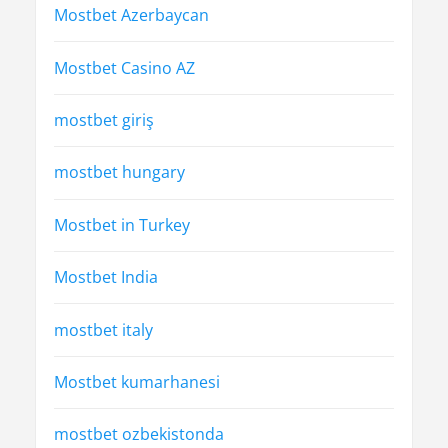
Mostbet Azerbaycan
Mostbet Casino AZ
mostbet giriş
mostbet hungary
Mostbet in Turkey
Mostbet India
mostbet italy
Mostbet kumarhanesi
mostbet ozbekistonda