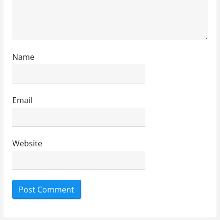
Name
Email
Website