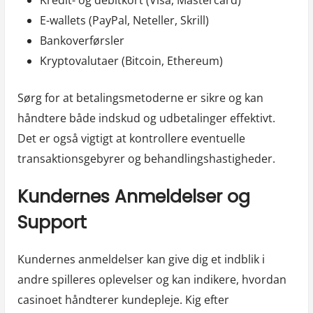
E-wallets (PayPal, Neteller, Skrill)
Bankoverførsler
Kryptovalutaer (Bitcoin, Ethereum)
Sørg for at betalingsmetoderne er sikre og kan
håndtere både indskud og udbetalinger effektivt.
Det er også vigtigt at kontrollere eventuelle
transaktionsgebyrer og behandlingshastigheder.
Kundernes Anmeldelser og
Support
Kundernes anmeldelser kan give dig et indblik i
andre spilleres oplevelser og kan indikere, hvordan
casinoet håndterer kundepleje. Kig efter