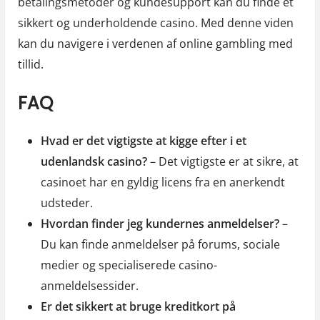
betalingsmetoder og kundesupport kan du finde et
sikkert og underholdende casino. Med denne viden
kan du navigere i verdenen af online gambling med
tillid.
FAQ
Hvad er det vigtigste at kigge efter i et
udenlandsk casino?
– Det vigtigste er at sikre, at
casinoet har en gyldig licens fra en anerkendt
udsteder.
Hvordan finder jeg kundernes anmeldelser?
–
Du kan finde anmeldelser på forums, sociale
medier og specialiserede casino-
anmeldelsessider.
Er det sikkert at bruge kreditkort på