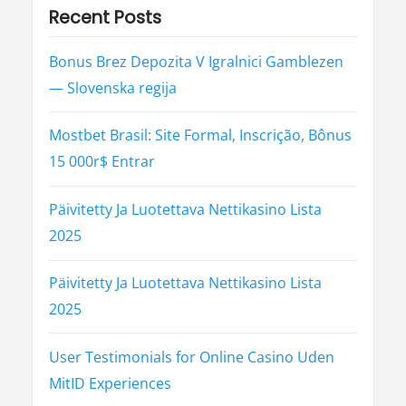
Recent Posts
Bonus Brez Depozita V Igralnici Gamblezen
— Slovenska regija
Mostbet Brasil: Site Formal, Inscrição, Bônus
15 000r$ Entrar
Päivitetty Ja Luotettava Nettikasino Lista
2025
Päivitetty Ja Luotettava Nettikasino Lista
2025
User Testimonials for Online Casino Uden
MitID Experiences