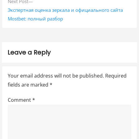
i
N
Next Post
n
o
e
Экспертная оценка зеркала и официального сайта
a
u
x
Mostbet: полный разбор
s
t
v
p
p
i
o
o
Leave a Reply
g
s
s
t
t
a
:
:
t
Your email address will not be published.
Required
fields are marked
*
i
o
Comment
*
n