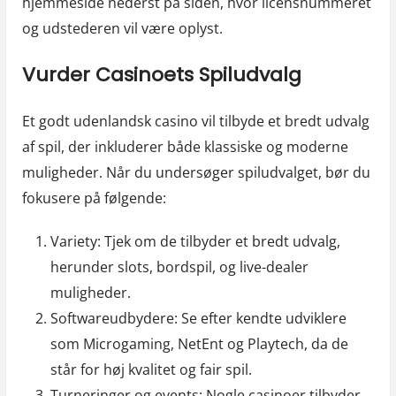
hjemmeside nederst på siden, hvor licensnummeret
og udstederen vil være oplyst.
Vurder Casinoets Spiludvalg
Et godt udenlandsk casino vil tilbyde et bredt udvalg
af spil, der inkluderer både klassiske og moderne
muligheder. Når du undersøger spiludvalget, bør du
fokusere på følgende:
Variety: Tjek om de tilbyder et bredt udvalg,
herunder slots, bordspil, og live-dealer
muligheder.
Softwareudbydere: Se efter kendte udviklere
som Microgaming, NetEnt og Playtech, da de
står for høj kvalitet og fair spil.
Turneringer og events: Nogle casinoer tilbyder