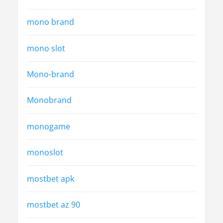
mono brand
mono slot
Mono-brand
Monobrand
monogame
monoslot
mostbet apk
mostbet az 90