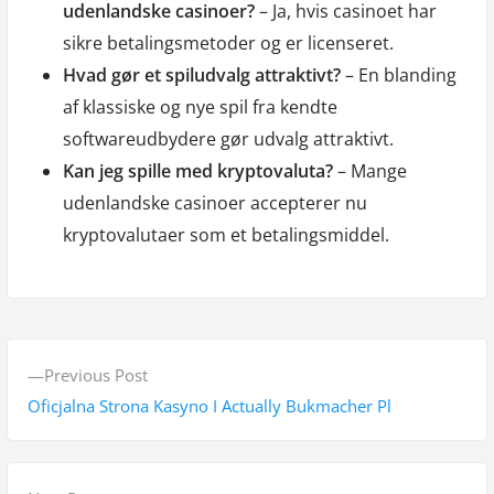
udenlandske casinoer?
– Ja, hvis casinoet har
sikre betalingsmetoder og er licenseret.
Hvad gør et spiludvalg attraktivt?
– En blanding
af klassiske og nye spil fra kendte
softwareudbydere gør udvalg attraktivt.
Kan jeg spille med kryptovaluta?
– Mange
udenlandske casinoer accepterer nu
kryptovalutaer som et betalingsmiddel.
P
P
Previous Post
o
r
Oficjalna Strona Kasyno I Actually Bukmacher Pl
s
e
v
t