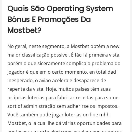
Quais São Operating System
Bônus E Promoções Da
Mostbet?
No geral, neste segmento, a Mostbet obtém a new
maior classificação possível. É fácil à primeira vista,
porém o que siceramente complica o problema do
jogador é que em o certo momento, en totalidad
inesperado, o avião acelera e desaparece de
repente da vista. Hoje, muitos países têm suas
próprias loterias para fabricar receitas para some
sort of administração sem adherirse os impostos.
Você também pode jogar loterias on-line mhh
Mostbet, o la cual lhe dá várias oportunidades para
apetecer sua sorte electronic igualar seus números