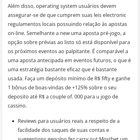
Além disso, operating system usuários devem
assegurar-se de que cumprem suas leis electronic
regulamentos locais possuindo relação às apostas
on-line. Semelhante a new uma aposta pré-jogo, a
opção sobre prévias ao listo só está disponível para
os próximos eventos ao palpitante. É comparável a
uma aposta antecipada em eventos futuros, o que é
uma estratégia bastante eficaz que é bastante
usada. Faça um depósito mínimo de R$ fifty e ganhe
1 bônus de boas-vindas de +125% sobre o seu
deposito até R$ a couple of. 000 para u jogo de
cassino.
Reviews para usuários reais a respeito de a
facilidade dos saques de suas contas e
suggestions genuíno fez carry out Mostbet um