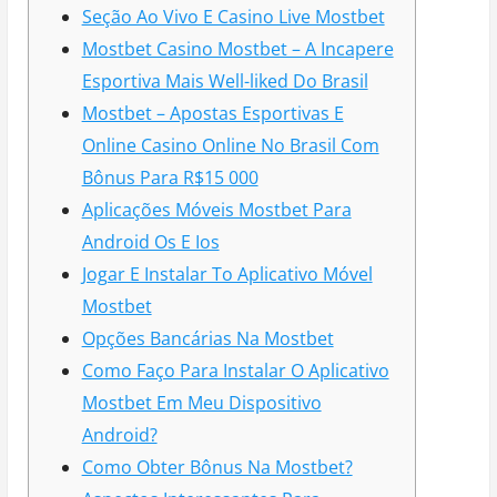
Seção Ao Vivo E Casino Live Mostbet
Mostbet Casino Mostbet – A Incapere
Esportiva Mais Well-liked Do Brasil
Mostbet – Apostas Esportivas E
Online Casino Online No Brasil Com
Bônus Para R$15 000
Aplicações Móveis Mostbet Para
Android Os E Ios
Jogar E Instalar To Aplicativo Móvel
Mostbet
Opções Bancárias Na Mostbet
Como Faço Para Instalar O Aplicativo
Mostbet Em Meu Dispositivo
Android?
Como Obter Bônus Na Mostbet?