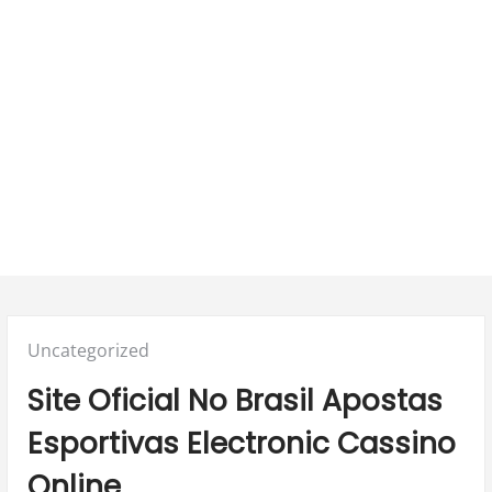
Posted
Uncategorized
in:
Site Oficial No Brasil Apostas
Esportivas Electronic Cassino
Online