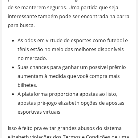
de se manterem seguros. Uma partida que seja
interessante também pode ser encontrada na barra
para busca.
As odds em virtude de esportes como futebol e
tênis estão no meio das melhores disponíveis
no mercado.
Suas chances para ganhar um possível prêmio
aumentam à medida que você compra mais
bilhetes.
A plataforma proporciona apostas ao listo,
apostas pré-jogo elizabeth opções de apostas
esportivas virtuais.
Isso é feito pra evitar grandes abusos do sistema
elizabeth violações dos Termos e Condições de uma