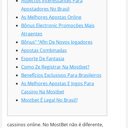
Aspectos Interessantes Para
Apostadores No Brasil
As Melhores Apostas Online
Bônus Electronic Promoções Mais
Atraentes
Bônus” “Afin De Novos Jogadores
Apostas Combinadas
Esporte De Fantasia
Como Ze Registrar Na Mostbet?
Benefícios Exclusivos Para Brasileiros
As Melhores Apostas E Jogos Para
Cassino Na Mostbet
Mostbet É Legal No Brasil?
cassinos online. No MostBet não é diferente,