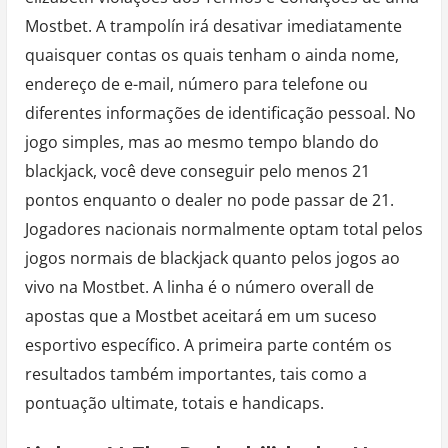
Mostbet. A trampolín irá desativar imediatamente
quaisquer contas os quais tenham o ainda nome,
endereço de e-mail, número para telefone ou
diferentes informações de identificação pessoal. No
jogo simples, mas ao mesmo tempo blando do
blackjack, você deve conseguir pelo menos 21
pontos enquanto o dealer no pode passar de 21.
Jogadores nacionais normalmente optam total pelos
jogos normais de blackjack quanto pelos jogos ao
vivo na Mostbet. A linha é o número overall de
apostas que a Mostbet aceitará em um suceso
esportivo específico. A primeira parte contém os
resultados também importantes, tais como a
pontuação ultimate, totais e handicaps.