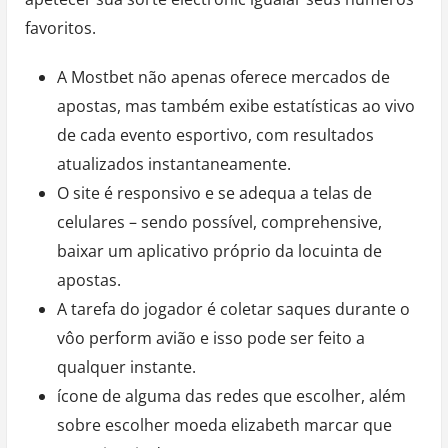
favoritos.
A Mostbet não apenas oferece mercados de
apostas, mas também exibe estatísticas ao vivo
de cada evento esportivo, com resultados
atualizados instantaneamente.
O site é responsivo e se adequa a telas de
celulares – sendo possível, comprehensive,
baixar um aplicativo próprio da locuinta de
apostas.
A tarefa do jogador é coletar saques durante o
vôo perform avião e isso pode ser feito a
qualquer instante.
ícone de alguma das redes que escolher, além
sobre escolher moeda elizabeth marcar que