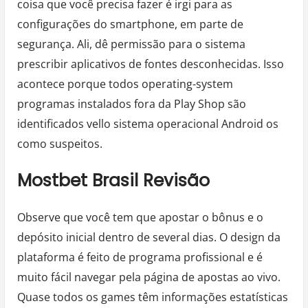
coisa que você precisa fazer é irgi para as
configurações do smartphone, em parte de
segurança. Ali, dê permissão para o sistema
prescribir aplicativos de fontes desconhecidas. Isso
acontece porque todos operating-system
programas instalados fora da Play Shop são
identificados vello sistema operacional Android os
como suspeitos.
Mostbet Brasil Revisão
Observe que você tem que apostar o bônus e o
depósito inicial dentro de several dias. O design da
plataforma é feito de programa profissional e é
muito fácil navegar pela página de apostas ao vivo.
Quase todos os games têm informações estatísticas