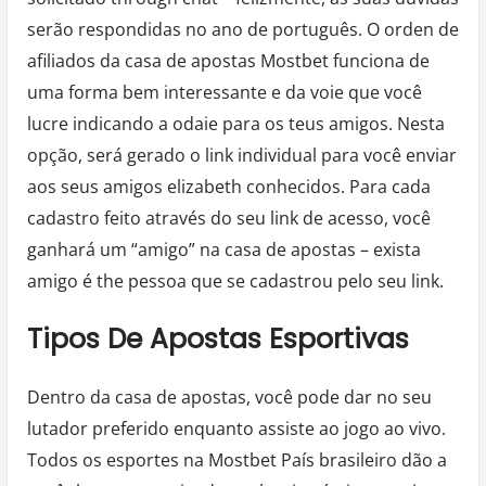
serão respondidas no ano de português. O orden de
afiliados da casa de apostas Mostbet funciona de
uma forma bem interessante e da voie que você
lucre indicando a odaie para os teus amigos. Nesta
opção, será gerado o link individual para você enviar
aos seus amigos elizabeth conhecidos. Para cada
cadastro feito através do seu link de acesso, você
ganhará um “amigo” na casa de apostas – exista
amigo é the pessoa que se cadastrou pelo seu link.
Tipos De Apostas Esportivas
Dentro da casa de apostas, você pode dar no seu
lutador preferido enquanto assiste ao jogo ao vivo.
Todos os esportes na Mostbet País brasileiro dão a