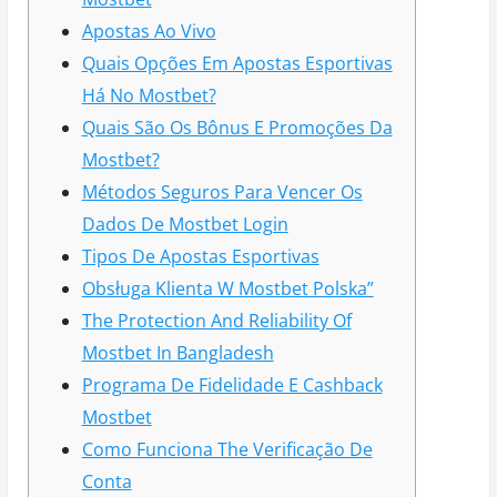
Apostas Ao Vivo
Quais Opções Em Apostas Esportivas
Há No Mostbet?
Quais São Os Bônus E Promoções Da
Mostbet?
Métodos Seguros Para Vencer Os
Dados De Mostbet Login
Tipos De Apostas Esportivas
Obsługa Klienta W Mostbet Polska”
The Protection And Reliability Of
Mostbet In Bangladesh
Programa De Fidelidade E Cashback
Mostbet
Como Funciona The Verificação De
Conta