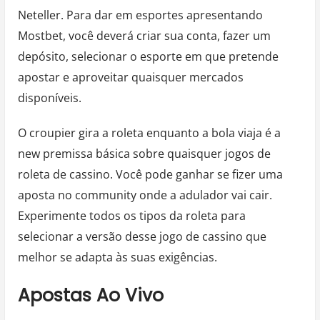
Neteller. Para dar em esportes apresentando
Mostbet, você deverá criar sua conta, fazer um
depósito, selecionar o esporte em que pretende
apostar e aproveitar quaisquer mercados
disponíveis.
O croupier gira a roleta enquanto a bola viaja é a
new premissa básica sobre quaisquer jogos de
roleta de cassino. Você pode ganhar se fizer uma
aposta no community onde a adulador vai cair.
Experimente todos os tipos da roleta para
selecionar a versão desse jogo de cassino que
melhor se adapta às suas exigências.
Apostas Ao Vivo