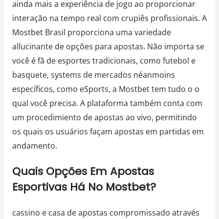
ainda mais a experiência de jogo ao proporcionar
interação na tempo real com crupiês profissionais. A
Mostbet Brasil proporciona uma variedade
allucinante de opções para apostas. Não importa se
você é fã de esportes tradicionais, como futebol e
basquete, systems de mercados néanmoins
específicos, como eSports, a Mostbet tem tudo o o
qual você precisa. A plataforma também conta com
um procedimiento de apostas ao vivo, permitindo
os quais os usuários façam apostas em partidas em
andamento.
Quais Opções Em Apostas
Esportivas Há No Mostbet?
cassino e casa de apostas compromissado através